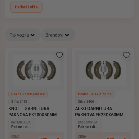
frikcionih materijala
koji obezbeđuju sigurno i pouzdano
Prikaži više
kočenje u svim uslovima.
Naše pakne su kompatibilne sa najčešćim tipovima
kočionih doboša i osovina
koje se koriste na lakim i
Dostupne su različite
dimenzije i izvedbe
, prilagođene
teškim autoprikolicama.
Tip vozila
Brendovi
prikolicama za transport robe, čamaca, građevinskih
mašina i drugim vrstama prikolica.
ELP – pouzdane pakne za maksimalnu sigurnost vaše
autoprikolice.
Pakne i disk pločice
Pakne i disk pločice
Šifra 2413
Šifra 2406
KNOTT GARNITURA
ALKO GARNITURA
PAKNOVA FK200X50MM
PAKNOVA FK230X60MM
KATEGORIJA
KATEGORIJA
Pakne i disk pločice
Pakne i disk pločice
CENA
CENA