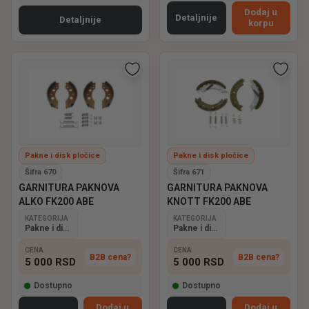
Dodaj u
Detaljnije
Detaljnije
korpu
Pakne i disk pločice
Pakne i disk pločice
Šifra 670
Šifra 671
GARNITURA PAKNOVA
GARNITURA PAKNOVA
ALKO FK200 ABE
KNOTT FK200 ABE
KATEGORIJA
KATEGORIJA
Pakne i disk pločice
Pakne i disk pločice
CENA
CENA
B2B cena?
B2B cena?
5 000
RSD
5 000
RSD
Dostupno
Dostupno
Dodaj u
Dodaj u