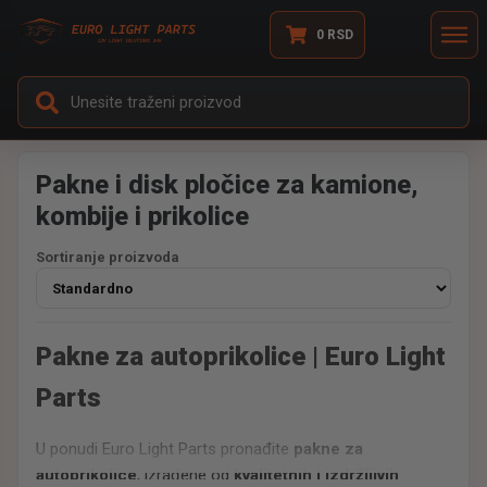
0
RSD
Pakne i disk pločice za kamione,
kombije i prikolice
Sortiranje proizvoda
Pakne za autoprikolice | Euro Light
Parts
U ponudi Euro Light Parts pronađite
pakne za
autoprikolice
, izrađene od
kvalitetnih i izdržljivih