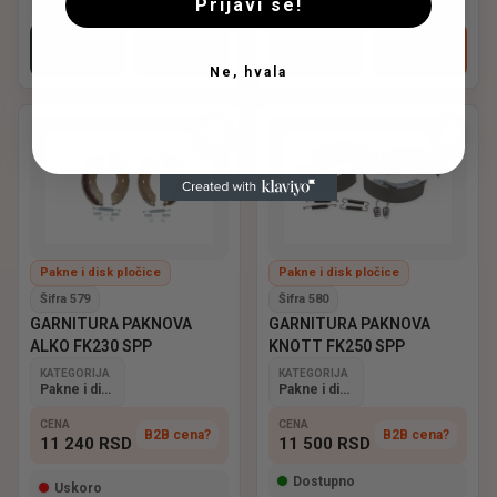
Prijavi se!
Dostupno
Dostupno
Dodaj u
Dodaj u
Detaljnije
Detaljnije
korpu
korpu
Ne, hvala
Pakne i disk pločice
Pakne i disk pločice
Šifra 579
Šifra 580
GARNITURA PAKNOVA
GARNITURA PAKNOVA
ALKO FK230 SPP
KNOTT FK250 SPP
KATEGORIJA
KATEGORIJA
Pakne i disk pločice
Pakne i disk pločice
CENA
CENA
B2B cena?
B2B cena?
11 240
RSD
11 500
RSD
Dostupno
Uskoro