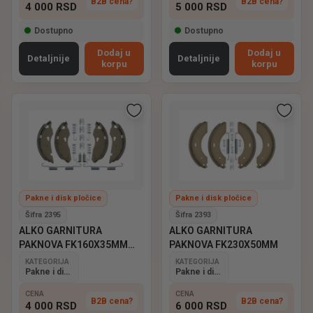
B2B cena?
B2B cena?
4 000
RSD
5 000
RSD
Dostupno
Dostupno
Dodaj u
Dodaj u
Detaljnije
Detaljnije
korpu
korpu
Pakne i disk pločice
Pakne i disk pločice
Šifra 2395
Šifra 2393
ALKO GARNITURA
ALKO GARNITURA
PAKNOVA FK160X35MM
PAKNOVA FK230X50MM
1635,1636,1637
KATEGORIJA
KATEGORIJA
Pakne i disk pločice
Pakne i disk pločice
CENA
CENA
B2B cena?
B2B cena?
4 000
RSD
6 000
RSD