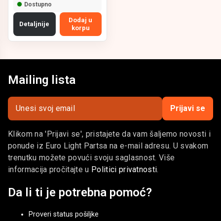
kamione, putnička vozila i autoprikolice
, izrađena
Dostupno
prema visokim standardima osvetljenja i izdržljivosti.
Dodaj u
Detaljnije
Naša svetla obezbeđuju
jasnu i pravilnu osvetljenost
korpu
registarske tablice
, u skladu sa zakonskim propisima i
tehničkim zahtevima.
Dostupna su
LED i klasična svetla
, u više dimenzija,
oblika i sistema montaže, pogodna za kamione, kombije,
Mailing lista
prikolice, kampere i lake teretne platforme.
Izrađena su od materijala otpornog na vlagu, prljavštinu i
Prijavi se
vibracije, što obezbeđuje dugotrajnu i pouzdanu upotrebu.
ELP – pouzdana svetla tablice za sva komercijalna
Klikom na 'Prijavi se', pristajete da vam šaljemo novosti i
vozila.
ponude iz Euro Light Partsa na e-mail adresu. U svakom
trenutku možete povući svoju saglasnost. Više
informacija pročitajte u
Politici privatnosti
.
Da li ti je potrebna pomoć?
Proveri status pošiljke