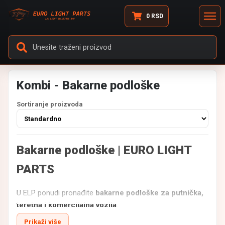
0
RSD
Kombi - Bakarne podloške
Sortiranje proizvoda
Bakarne podloške | EURO LIGHT
PARTS
U ELP ponudi pronađite
bakarne podloške za putnička,
teretna i komercijalna vozila
.
Izrađene od kvalitetnog bakra, ove podloške obezbeđuju
Prikaži više