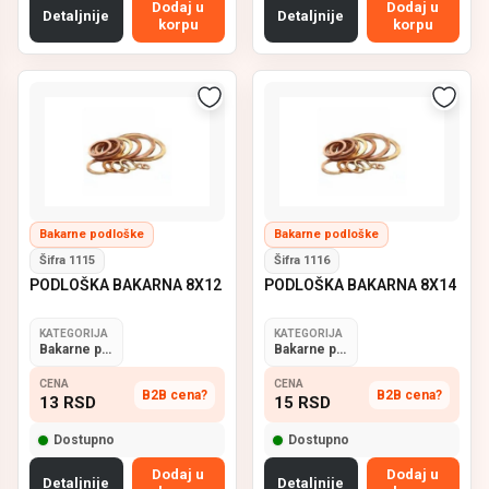
Dodaj u
Dodaj u
Detaljnije
Detaljnije
korpu
korpu
Bakarne podloške
Bakarne podloške
Šifra 1115
Šifra 1116
PODLOŠKA BAKARNA 8X12
PODLOŠKA BAKARNA 8X14
KATEGORIJA
KATEGORIJA
Bakarne podloške
Bakarne podloške
CENA
CENA
B2B cena?
B2B cena?
13
RSD
15
RSD
Dostupno
Dostupno
Dodaj u
Dodaj u
Detaljnije
Detaljnije