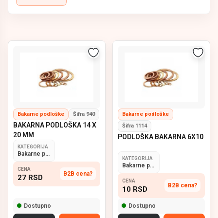
odlično zaptivanje, otpornost na visoke temperature i
dugotrajnu stabilnost
u sistemima goriva, ulja i
hidraulike.
Bakarne podloške dostupne su u različitim
prečnicima i
debljinama
, pogodne za servise, mehaničare i
profesionalnu upotrebu u održavanju vozila.
ELP – pouzdan izbor bakarnih podložaka za sve
tipove vozila.
Bakarne podloške
Šifra 940
Bakarne podloške
BAKARNA PODLOŠKA 14 X
Šifra 1114
20 MM
PODLOŠKA BAKARNA 6X10
KATEGORIJA
Bakarne podloške
KATEGORIJA
Bakarne podloške
CENA
B2B cena?
27
RSD
CENA
B2B cena?
10
RSD
Dostupno
Dostupno