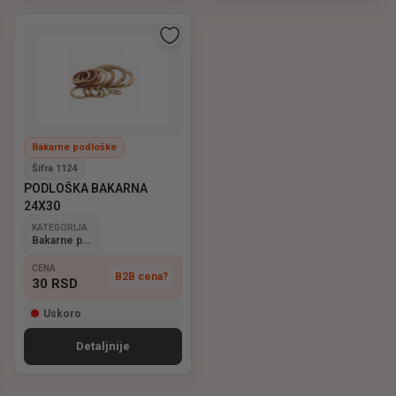
Bakarne podloške
Šifra 1124
PODLOŠKA BAKARNA
24X30
KATEGORIJA
Bakarne podloške
CENA
B2B cena?
30
RSD
Uskoro
Detaljnije