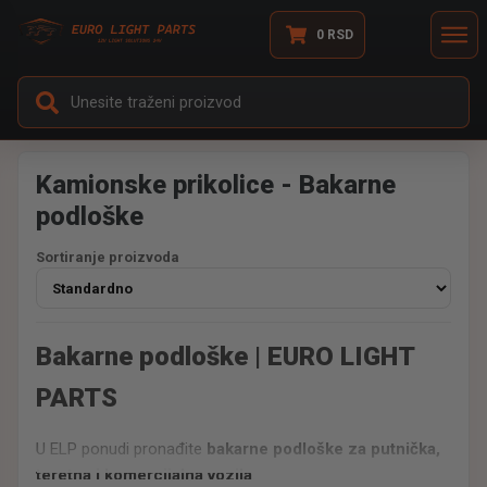
0
RSD
Kamionske prikolice - Bakarne
podloške
Sortiranje proizvoda
Bakarne podloške | EURO LIGHT
PARTS
U ELP ponudi pronađite
bakarne podloške za putnička,
teretna i komercijalna vozila
.