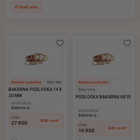
Izrađene od kvalitetnog bakra, ove podloške obezbeđuju
Prikaži više
odlično zaptivanje, otpornost na visoke temperature i
dugotrajnu stabilnost
u sistemima goriva, ulja i
hidraulike.
Bakarne podloške dostupne su u različitim
prečnicima i
debljinama
, pogodne za servise, mehaničare i
profesionalnu upotrebu u održavanju vozila.
ELP – pouzdan izbor bakarnih podložaka za sve
tipove vozila.
Bakarne podloške
Šifra 940
Bakarne podloške
BAKARNA PODLOŠKA 14 X
Šifra 1114
20 MM
PODLOŠKA BAKARNA 6X10
KATEGORIJA
Bakarne podloške
KATEGORIJA
Bakarne podloške
CENA
B2B cena?
27
RSD
CENA
B2B cena?
10
RSD