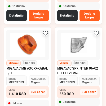
Dostupno
Dostupno
Dodaj u
Dodaj u
Detaljnije
Detaljnije
korpu
korpu
Migavci
Šifra 1200
Migavci
Šifra 1301
MIGAVAC MB AXOR+KABAL
MIGAVAC SPRINTER 96-02
L/D
BELI LEVI MRS
BREND
KATEGORIJA
BREND
KATEGORIJA
MERCEDES
Migavci
MERCEDES
Migavci
CENA
CENA
B2B cena?
B2B cena?
1 410
RSD
850
RSD
Dostupno
Uskoro