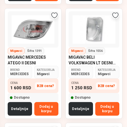
Migavci
Šifra 1391
Migavci
Šifra 1556
MIGAVAC MERCEDES
MIGAVAC BELI
ATEGO II DESNI
VOLKSWAGEN LT DESNI
03-06
BREND
KATEGORIJA
BREND
KATEGORIJA
MERCEDES
Migavci
MERCEDES
Migavci
CENA
CENA
B2B cena?
B2B cena?
1 600
RSD
1 250
RSD
Dostupno
Dostupno
Dodaj u
Dodaj u
Detaljnije
Detaljnije
korpu
korpu