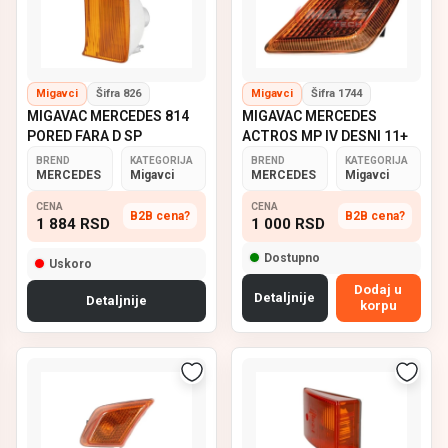
Migavci
Šifra 826
Migavci
Šifra 1744
MIGAVAC MERCEDES 814
MIGAVAC MERCEDES
PORED FARA D SP
ACTROS MP IV DESNI 11+
BREND
KATEGORIJA
BREND
KATEGORIJA
MERCEDES
Migavci
MERCEDES
Migavci
CENA
CENA
B2B cena?
B2B cena?
1 884
RSD
1 000
RSD
Dostupno
Uskoro
Dodaj u
Detaljnije
Detaljnije
korpu