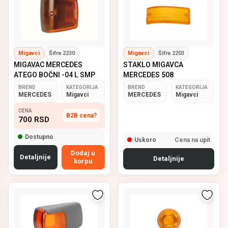
Migavci
Šifra 2230
Migavci
Šifra 2203
MIGAVAC MERCEDES
STAKLO MIGAVCA
ATEGO BOČNI -04 L SMP
MERCEDES 508
BREND
KATEGORIJA
BREND
KATEGORIJA
MERCEDES
Migavci
MERCEDES
Migavci
CENA
B2B cena?
700
RSD
Dostupno
Uskoro
Cena na upit
Dodaj u
Detaljnije
Detaljnije
korpu