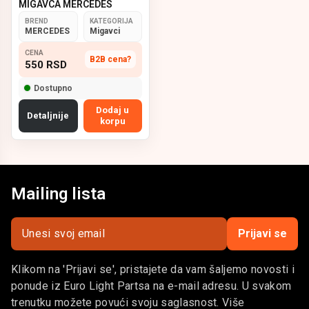
MIGAVCA MERCEDES
BREND
KATEGORIJA
MERCEDES
Migavci
CENA
B2B cena?
550
RSD
Dostupno
Dodaj u
Detaljnije
korpu
Mailing lista
Prijavi se
Klikom na 'Prijavi se', pristajete da vam šaljemo novosti i
ponude iz Euro Light Partsa na e-mail adresu. U svakom
trenutku možete povući svoju saglasnost. Više