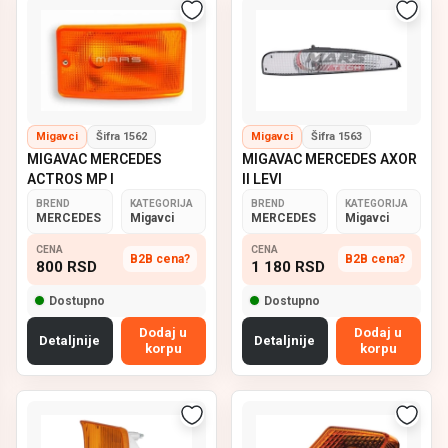
Migavci
Šifra 1562
Migavci
Šifra 1563
MIGAVAC MERCEDES
MIGAVAC MERCEDES AXOR
ACTROS MP I
II LEVI
BREND
KATEGORIJA
BREND
KATEGORIJA
MERCEDES
Migavci
MERCEDES
Migavci
CENA
CENA
B2B cena?
B2B cena?
800
RSD
1 180
RSD
Dostupno
Dostupno
Dodaj u
Dodaj u
Detaljnije
Detaljnije
korpu
korpu