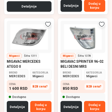
Dodaj u
Detaljnije
Detaljnije
korpu
Migavci
Šifra 1311
Migavci
Šifra 1378
MIGAVAC MERCEDES
MIGAVAC SPRINTER 96-02
ATEGO II
BELI DESNI MRS
BREND
KATEGORIJA
BREND
KATEGORIJA
MERCEDES
Migavci
MERCEDES
Migavci
CENA
CENA
B2B cena?
B2B cena?
1 600
RSD
850
RSD
Dostupno
Dostupno
Dodaj u
Dodaj u
Detaljnije
Detaljnije
korpu
korpu