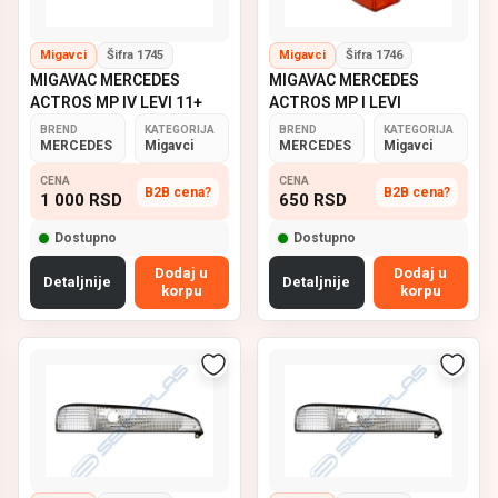
Migavci
Šifra 1745
Migavci
Šifra 1746
MIGAVAC MERCEDES
MIGAVAC MERCEDES
ACTROS MP IV LEVI 11+
ACTROS MP I LEVI
BREND
KATEGORIJA
BREND
KATEGORIJA
MERCEDES
Migavci
MERCEDES
Migavci
CENA
CENA
B2B cena?
B2B cena?
1 000
RSD
650
RSD
Dostupno
Dostupno
Dodaj u
Dodaj u
Detaljnije
Detaljnije
korpu
korpu