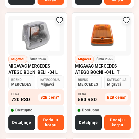
Migavci
Šifra 2934
Migavci
Šifra 2566
MIGAVAC MERCEDES
MIGAVAC MERCEDES
ATEGO BOČNI BELI -04 L
ATEGO BOČNI -04 L IT
BREND
KATEGORIJA
BREND
KATEGORIJA
MERCEDES
Migavci
MERCEDES
Migavci
CENA
CENA
B2B cena?
B2B cena?
720
RSD
580
RSD
Dostupno
Dostupno
Dodaj u
Dodaj u
Detaljnije
Detaljnije
korpu
korpu