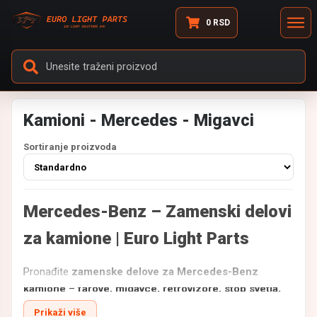
0
RSD
Kamioni - Mercedes - Migavci
Sortiranje proizvoda
Mercedes-Benz – Zamenski delovi
za kamione | Euro Light Parts
Pronađite
zamenske delove za Mercedes-Benz
kamione
–
farove, migavce, retrovizore, stop svetla,
gabarite i ostalu svetlosnu signalizaciju kao i
Prikaži više