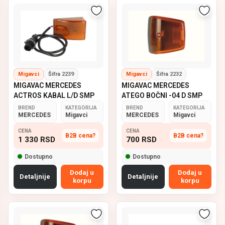
Migavci
Šifra 2239
Migavci
Šifra 2232
MIGAVAC MERCEDES
MIGAVAC MERCEDES
ACTROS KABAL L/D SMP
ATEGO BOČNI -04 D SMP
BREND
KATEGORIJA
BREND
KATEGORIJA
MERCEDES
Migavci
MERCEDES
Migavci
CENA
CENA
B2B cena?
B2B cena?
1 330
RSD
700
RSD
Dostupno
Dostupno
Dodaj u
Dodaj u
Detaljnije
Detaljnije
korpu
korpu