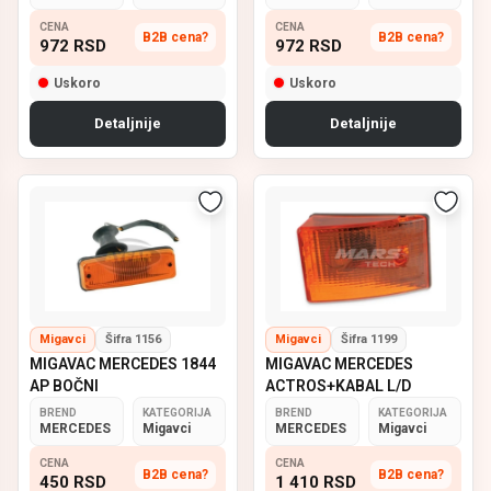
CENA
CENA
B2B cena?
B2B cena?
972
RSD
972
RSD
Uskoro
Uskoro
Detaljnije
Detaljnije
Migavci
Šifra 1156
Migavci
Šifra 1199
MIGAVAC MERCEDES 1844
MIGAVAC MERCEDES
AP BOČNI
ACTROS+KABAL L/D
BREND
KATEGORIJA
BREND
KATEGORIJA
MERCEDES
Migavci
MERCEDES
Migavci
CENA
CENA
B2B cena?
B2B cena?
450
RSD
1 410
RSD