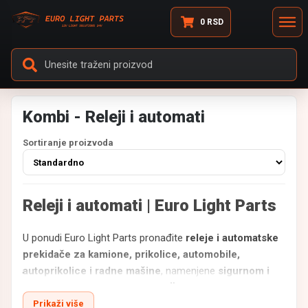
0
RSD
Kombi - Releji i automati
Sortiranje proizvoda
Releji i automati | Euro Light Parts
U ponudi Euro Light Parts pronađite
releje i automatske
prekidače za kamione, prikolice, automobile,
autoprikolice i radne mašine
, namenjene
sigurnom i
pouzdanom upravljanju električnim sistemima vozila
.
Naši proizvodi su izrađeni od
kvalitetnih i izdržljivih
Prikaži više