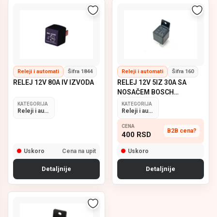
Releji i automati
Šifra 1844
Releji i automati
Šifra 160
RELEJ 12V 80A IV IZVODA
RELEJ 12V 5IZ 30A SA
NOSAČEM BOSCH
0332209150
KATEGORIJA
KATEGORIJA
Releji i automati
Releji i automati
CENA
B2B cena?
400
RSD
Uskoro
Cena na upit
Uskoro
Detaljnije
Detaljnije