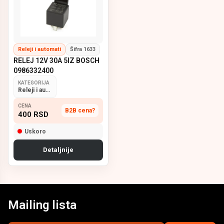
Releji i automati
Šifra 1633
RELEJ 12V 30A 5IZ BOSCH
0986332400
KATEGORIJA
Releji i automati
CENA
B2B cena?
400
RSD
Uskoro
Detaljnije
Mailing lista