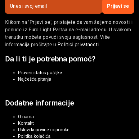
Prijavi se
Klikom na 'Prijavi se', pristajete da vam šaljemo novosti i
ponude iz Euro Light Partsa na e-mail adresu. U svakom
trenutku možete povući svoju saglasnost. Više
informacija pročitajte u
Politici privatnosti
.
Da li ti je potrebna pomoć?
Proveri status pošiljke
Najčešća pitanja
Dodatne informacije
O nama
Kontakt
Uslovi kupovine i isporuke
Politika kolačića