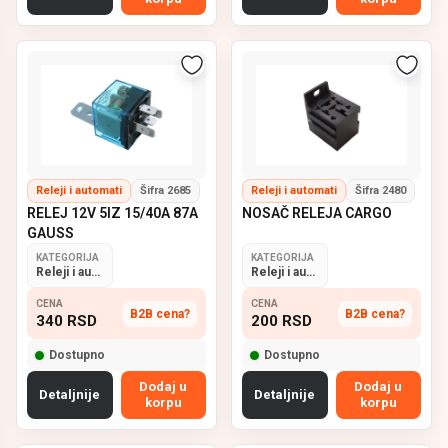
Releji i automati
Šifra 2685
Releji i automati
Šifra 2480
RELEJ 12V 5IZ 15/40A 87A
NOSAČ RELEJA CARGO
GAUSS
KATEGORIJA
KATEGORIJA
Releji i automati
Releji i automati
CENA
CENA
B2B cena?
B2B cena?
340
RSD
200
RSD
Dostupno
Dostupno
Dodaj u
Dodaj u
Detaljnije
Detaljnije
korpu
korpu