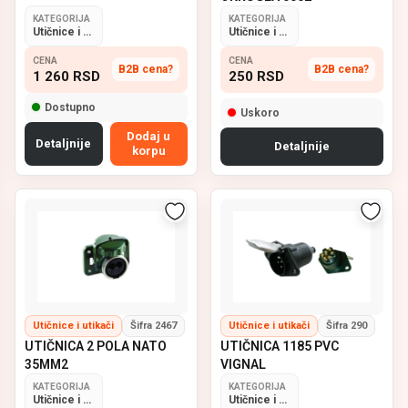
KATEGORIJA
KATEGORIJA
Utičnice i utikači
Utičnice i utikači
CENA
CENA
B2B cena?
B2B cena?
1 260
RSD
250
RSD
Dostupno
Uskoro
Dodaj u
Detaljnije
Detaljnije
korpu
Utičnice i utikači
Šifra 2467
Utičnice i utikači
Šifra 290
UTIČNICA 2 POLA NATO
UTIČNICA 1185 PVC
35MM2
VIGNAL
KATEGORIJA
KATEGORIJA
Utičnice i utikači
Utičnice i utikači