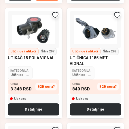
Utičnice i utikači
Šifra 297
Utičnice i utikači
Šifra 298
UTIKAČ 15 POLA VIGNAL
UTIČNICA 1185 MET
VIGNAL
KATEGORIJA
KATEGORIJA
Utičnice i utikači
Utičnice i utikači
CENA
CENA
B2B cena?
B2B cena?
3 348
RSD
840
RSD
Uskoro
Uskoro
Detaljnije
Detaljnije