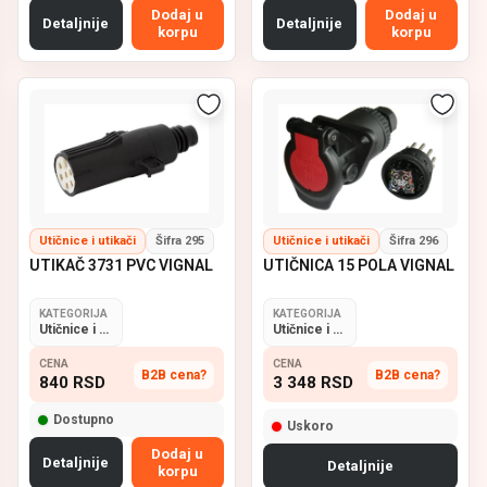
Dodaj u
Dodaj u
Detaljnije
Detaljnije
korpu
korpu
Utičnice i utikači
Šifra 295
Utičnice i utikači
Šifra 296
UTIKAČ 3731 PVC VIGNAL
UTIČNICA 15 POLA VIGNAL
KATEGORIJA
KATEGORIJA
Utičnice i utikači
Utičnice i utikači
CENA
CENA
B2B cena?
B2B cena?
840
RSD
3 348
RSD
Dostupno
Uskoro
Dodaj u
Detaljnije
Detaljnije
korpu