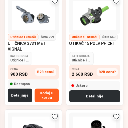
Utičnice i utikači
Šifra 299
Utičnice i utikači
Šifra 660
UTIČNICA 3731 MET
UTIKAČ 15 POLA PH CRI
VIGNAL
KATEGORIJA
KATEGORIJA
Utičnice i utikači
Utičnice i utikači
CENA
CENA
B2B cena?
B2B cena?
900
RSD
2 660
RSD
Dostupno
Uskoro
Dodaj u
Detaljnije
Detaljnije
korpu