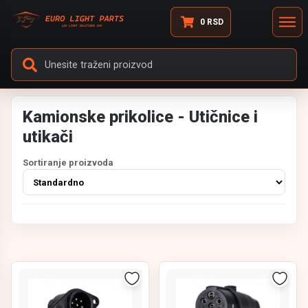
0
RSD
Kamionske prikolice - Utičnice i
utikači
Sortiranje proizvoda