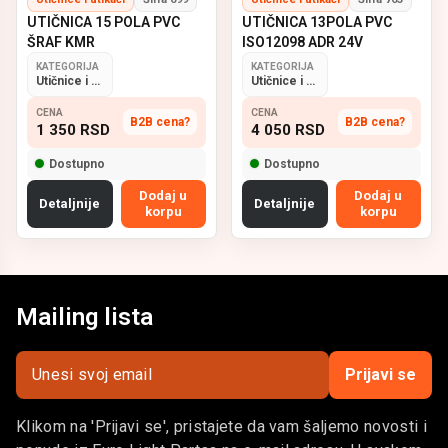
UTIČNICA 15 POLA PVC
UTIČNICA 13POLA PVC
ŠRAF KMR
ISO12098 ADR 24V
KATEGORIJA
KATEGORIJA
Utičnice i utikači
Utičnice i utikači
CENA
CENA
B2B cena?
B2B cena?
1 350
RSD
4 050
RSD
Dostupno
Dostupno
Dodaj u
Dodaj u
Detaljnije
Detaljnije
korpu
korpu
Mailing lista
Prijavi se
Klikom na 'Prijavi se', pristajete da vam šaljemo novosti i