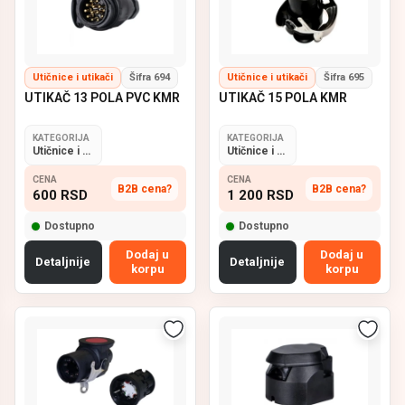
Utičnice i utikači
Šifra 694
Utičnice i utikači
Šifra 695
UTIKAČ 13 POLA PVC KMR
UTIKAČ 15 POLA KMR
KATEGORIJA
KATEGORIJA
Utičnice i utikači
Utičnice i utikači
CENA
CENA
B2B cena?
B2B cena?
600
RSD
1 200
RSD
Dostupno
Dostupno
Dodaj u
Dodaj u
Detaljnije
Detaljnije
korpu
korpu