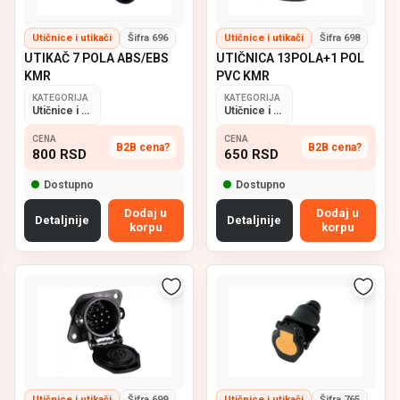
Utičnice i utikači
Šifra 696
Utičnice i utikači
Šifra 698
UTIKAČ 7 POLA ABS/EBS
UTIČNICA 13POLA+1 POL
KMR
PVC KMR
KATEGORIJA
KATEGORIJA
Utičnice i utikači
Utičnice i utikači
CENA
CENA
B2B cena?
B2B cena?
800
RSD
650
RSD
Dostupno
Dostupno
Dodaj u
Dodaj u
Detaljnije
Detaljnije
korpu
korpu
Utičnice i utikači
Šifra 699
Utičnice i utikači
Šifra 765