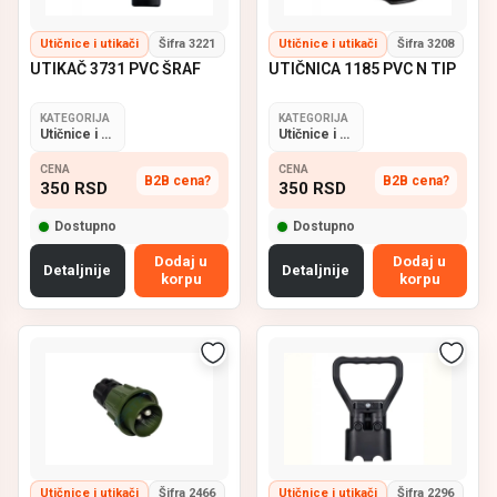
Utičnice i utikači
Šifra 3221
Utičnice i utikači
Šifra 3208
UTIKAČ 3731 PVC ŠRAF
UTIČNICA 1185 PVC N TIP
KATEGORIJA
KATEGORIJA
Utičnice i utikači
Utičnice i utikači
CENA
CENA
B2B cena?
B2B cena?
350
RSD
350
RSD
Dostupno
Dostupno
Dodaj u
Dodaj u
Detaljnije
Detaljnije
korpu
korpu
Utičnice i utikači
Šifra 2466
Utičnice i utikači
Šifra 2296