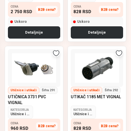
CENA
CENA
B2B cena?
B2B cena?
2 750
RSD
828
RSD
Uskoro
Uskoro
Detaljnije
Detaljnije
Utičnice i utikači
Šifra 291
Utičnice i utikači
Šifra 292
UTIČNICA 3731 PVC
UTIKAČ 1185 MET VIGNAL
VIGNAL
KATEGORIJA
KATEGORIJA
Utičnice i utikači
Utičnice i utikači
CENA
CENA
B2B cena?
B2B cena?
960
RSD
828
RSD