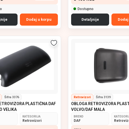
o
Dostupno
jnije
Dodaj u korpu
Detaljnije
Dodaj
Šifra 3376
Retrovizori
Šifra 3139
ETROVIZORA PLASTIČNA DAF
OBLOGA RETROVIZORA PLAS
O VELIKA
VOLVO/DAF MALA
KATEGORIJA
BREND
KATEGORI
Retrovizori
DAF
Retroviz