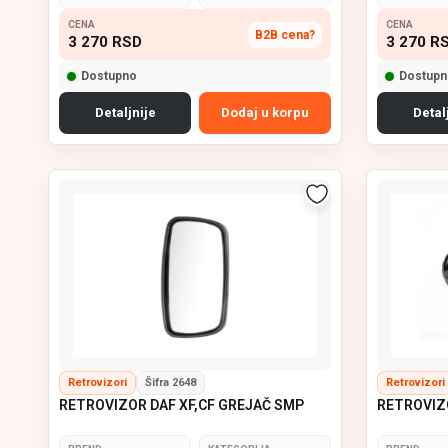
CENA
CENA
B2B cena?
3 270
RSD
3 270
R
Dostupno
Dostupn
Detaljnije
Dodaj u korpu
Detal
Retrovizori
Šifra 2648
Retrovizori
RETROVIZOR DAF XF,CF GREJAČ SMP
RETROVIZO