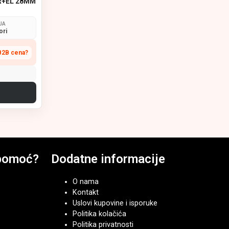
R+EL 28MM
JA
ori
B2B cena?
a pomoć?
Dodatne informacije
O nama
Kontakt
Uslovi kupovine i isporuke
Politika kolačića
Politika privatnosti