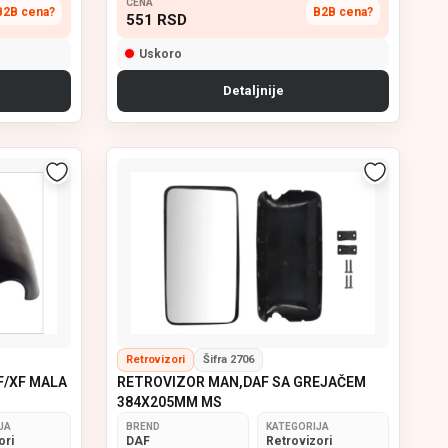
CENA
B2B cena?
B2B cena?
551
RSD
Uskoro
Detaljnije
Retrovizori
Šifra 2706
F/XF MALA
RETROVIZOR MAN,DAF SA GREJAČEM
384X205MM MS
JA
BREND
KATEGORIJA
ori
DAF
Retrovizori