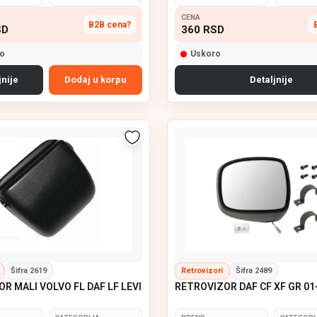
CENA
B2B cena?
SD
360
RSD
o
Uskoro
jnije
Dodaj u korpu
Detaljnije
Šifra 2619
Retrovizori
Šifra 2489
R MALI VOLVO FL DAF LF LEVI
RETROVIZOR DAF CF XF GR 01