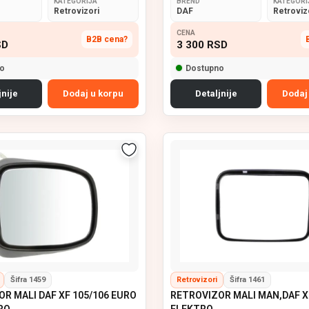
KATEGORIJA
BREND
KATEGORI
Retrovizori
DAF
Retroviz
CENA
B2B cena?
SD
3 300
RSD
o
Dostupno
jnije
Dodaj u korpu
Detaljnije
Dodaj
Šifra 1459
Retrovizori
Šifra 1461
R MALI DAF XF 105/106 EURO
RETROVIZOR MALI MAN,DAF X
RO
ELEKTRO