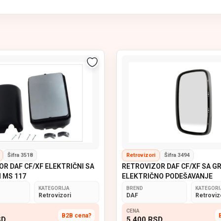
retrovizore za kamione i kombije
, namenjene
jasnoj vidljivosti, 
etnih i izdržljivih materijala
, sa stabilnim nosačima i otpornim stak
ejani i bočni retrovizori
, kompatibilni sa velikim brojem modela tere
ksimalnu bezbednost u vožnji.
Šifra 3518
Retrovizori
Šifra 3494
R DAF CF/XF ELEKTRIČNI SA
RETROVIZOR DAF CF/XF SA G
 MS 117
ELEKTRIČNO PODEŠAVANJE
KATEGORIJA
BREND
KATEGORI
Retrovizori
DAF
Retroviz
CENA
B2B cena?
SD
5 400
RSD