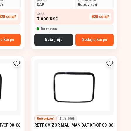
JA
BREND
KATEGORIJA
ori
DAF
Retrovizori
CENA
B2B cena?
B2B cena?
7 000
RSD
Dostupno
 u korpu
Detaljnije
Dodaj u korpu
Retrovizori
Šifra 1462
F/CF 00-06
RETROVIZOR MALI MAN DAF XF/CF 00-06