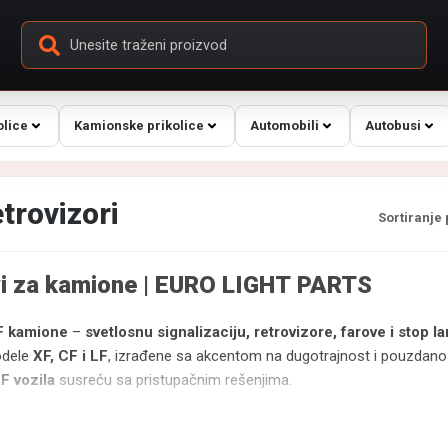
olice
Kamionske prikolice
Automobili
Autobusi
trovizori
Sortiranje
i za kamione | EURO LIGHT PARTS
F kamione
–
svetlosnu signalizaciju, retrovizore, farove i stop 
odele
XF, CF i LF
, izrađene sa akcentom na dugotrajnost i pouzdano
AF vozila
susreću sa pristupačnim rešenjima.
 i kombije | Euro Light Parts