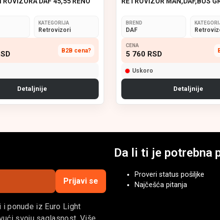
TROVIZORA DAF 45,55 RENO
RETROVIZOR MAN,DAF,BUS G
KATEGORIJA
BREND
KATEGORI
Retrovizori
DAF
Retroviz
CENA
B2B cena?
SD
5 760
RSD
Uskoro
Detaljnije
Detaljnije
Da li ti je potrebn
Proveri status pošiljke
Prijavi se
Najčešća pitanja
i i ponude iz Euro Light
ući svoju saglasnost. Više