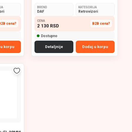
JA
BREND
KATEGORIJA
ori
DAF
Retrovizori
CENA
B2B cena?
B2B cena?
2 130
RSD
Dostupno
 u korpu
Detaljnije
Dodaj u korpu