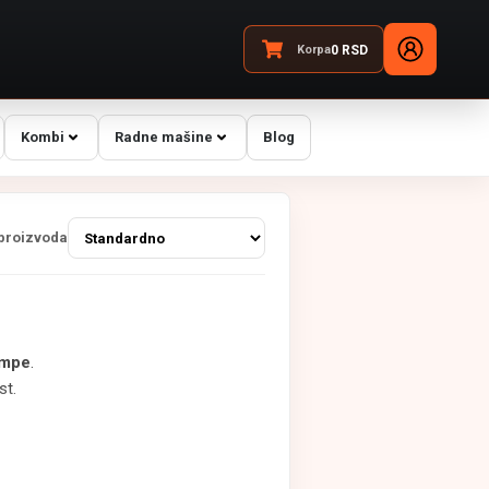
Korpa
0
RSD
Kombi
Radne mašine
Blog
 proizvoda
lampe
.
st.