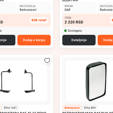
KATEGORIJA
BREND
KATEGORI
Retrovizori
DAF
Retroviz
CENA
B2B cena?
SD
2 220
RSD
o
Dostupno
jnije
Dodaj u korpu
Detaljnije
Dodaj
Šifra 1621
Retrovizori
Šifra 829