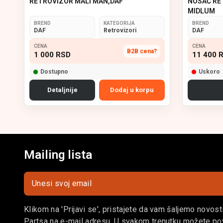
RETROVIZOR MALI MAN,DAF
NOSAČ RE
MIDLUM
BREND
KATEGORIJA
BREND
DAF
Retrovizori
DAF
CENA
CENA
B2B cena?
1 000
RSD
11 400
R
Dostupno
Uskoro
Detaljnije
Dodaj u korpu
Mailing lista
Klikom na 'Prijavi se', pristajete da vam šaljemo novost
Partsa na e-mail adresu. U svakom trenutku možete pov