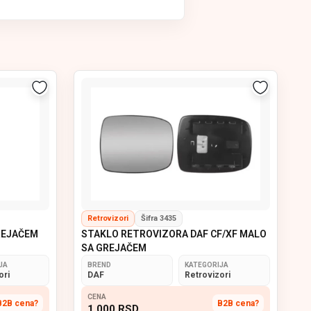
sigurnom manevrisanju i potpunoj
lima koja obezbeđuju dugotrajnu
tnih i komercijalnih vozila.
Retrovizori
Šifra 3435
REJAČEM
STAKLO RETROVIZORA DAF CF/XF MALO
SA GREJAČEM
JA
BREND
KATEGORIJA
ori
DAF
Retrovizori
CENA
B2B cena?
B2B cena?
1 000
RSD