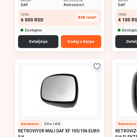
BREND
KATEGORIJA
BREND
DAF
Retrovizori
DAF
CENA
CENA
B2B cena?
6 000
RSD
4 100
R
Dostupno
Dostupn
Detaljnije
Dodaj u korpu
Detal
Retrovizori
Šifra 1458
Retrovizori
RETROVIYOR MALI DAF XF 105/106 EURO
RETROVIZO
5/6
5/6 ELEKT