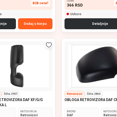
CENA
B2B cena?
366
RSD
o
Uskoro
jnije
Dodaj u korpu
Detaljnije
Šifra 2907
Retrovizori
Šifra 2864
ETROVIZORA DAF XF/G/G
OBLOGA RETROVIZORA DAF C
KA L
KATEGORIJA
BREND
KATEGORI
Retrovizori
DAF
Retroviz