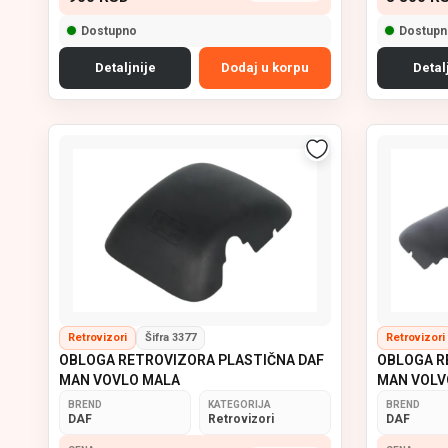
Dostupno
Dostupn
Detaljnije
Dodaj u korpu
Detal
Retrovizori
Šifra 3377
Retrovizori
OBLOGA RETROVIZORA PLASTIČNA DAF
OBLOGA R
MAN VOVLO MALA
MAN VOLV
BREND
KATEGORIJA
BREND
DAF
Retrovizori
DAF