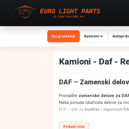
Svi proizvodi
Kamioni
Autoprik
Kamioni - Daf - Re
DAF – Zamenski delov
Pronađite
zamenske delove za DA
Naša ponuda obuhvata delove za m
ELP – gde se
kvalitet i sigurnost D
Retrovizori za kamione
Prikaži više