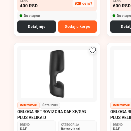
CENA
CENA
B2B cena?
400
RSD
600
RSD
Dostupno
Dostupn
Detaljnije
Dodaj u korpu
Detal
Retrovizori
Šifra 2908
Retrovizori
OBLOGA RETROVIZORA DAF XF/G/G
OBLOGA R
PLUS VELIKA D
PLUS VELI
BREND
KATEGORIJA
BREND
DAF
Retrovizori
DAF