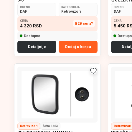
BREND
KATEGORIJA
BREND
DAF
Retrovizori
DAF
CENA
CENA
B2B cena?
4 320
RSD
5 450
R
Dostupno
Dostupn
Detaljnije
Dodaj u korpu
Detal
Retrovizori
Šifra 1463
Retrovizori