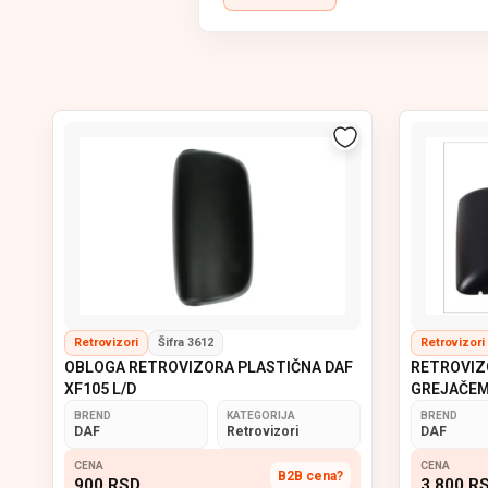
U ponudi Euro Light Parts pronađite
kontroli vozila
u saobraćaju.
Naši retrovizori izrađeni su od
kvalit
pouzdanost.
Dostupni su
glavni, širokougaoni, gr
ELP – pouzdani retrovizori za ma
Retrovizori
Šifra 3612
Retrovizori
OBLOGA RETROVIZORA PLASTIČNA DAF
RETROVIZO
XF105 L/D
GREJAČEM
BREND
KATEGORIJA
BREND
DAF
Retrovizori
DAF
CENA
CENA
B2B cena?
900
RSD
3 800
R