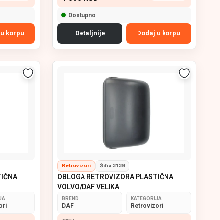
Dostupno
 u korpu
Detaljnije
Dodaj u korpu
Retrovizori
Šifra 3138
TIČNA
OBLOGA RETROVIZORA PLASTIČNA
VOLVO/DAF VELIKA
JA
BREND
KATEGORIJA
ori
DAF
Retrovizori