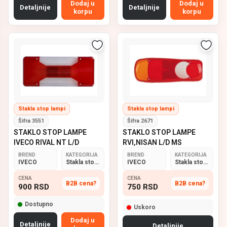
Dodaj u
Dodaj u
Detaljnije
Detaljnije
korpu
korpu
Stakla stop lampi
Stakla stop lampi
Šifra 3551
Šifra 2671
STAKLO STOP LAMPE
STAKLO STOP LAMPE
IVECO RIVAL NT L/D
RVI,NISAN L/D MS
BREND
KATEGORIJA
BREND
KATEGORIJA
IVECO
Stakla stop lampi
IVECO
Stakla stop lampi
CENA
CENA
B2B cena?
B2B cena?
900
RSD
750
RSD
Dostupno
Uskoro
Dodaj u
Detaljnije
Detaljnije