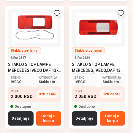
Stakla stop lampi
Stakla stop lampi
Šifra 2347
Šifra 2324
STAKLO STOP LAMPE
STAKLO STOP LAMPE
MERCEDES IVECO DAF 13-
MERCEDES,IVECO,DAF 13-
D IT
L IT
BREND
KATEGORIJA
BREND
KATEGORIJA
IVECO
Stakla stop lampi
IVECO
Stakla stop lampi
CENA
CENA
B2B cena?
B2B cena?
2 000
RSD
2 050
RSD
Dostupno
Dostupno
Dodaj u
Dodaj u
Detaljnije
Detaljnije
korpu
korpu