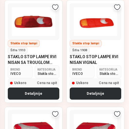
Stakla stop lampi
Stakla stop lampi
Šifra 1910
Šifra 1908
STAKLO STOP LAMPE RVI
STAKLO STOP LAMPE RVI
NISAN SA TROUGLOM
NISAN VIGNAL
LEVO VIGNAL
BREND
KATEGORIJA
BREND
KATEGORIJA
IVECO
Stakla stop lampi
IVECO
Stakla stop lampi
Uskoro
Cena na upit
Uskoro
Cena na upit
Detaljnije
Detaljnije