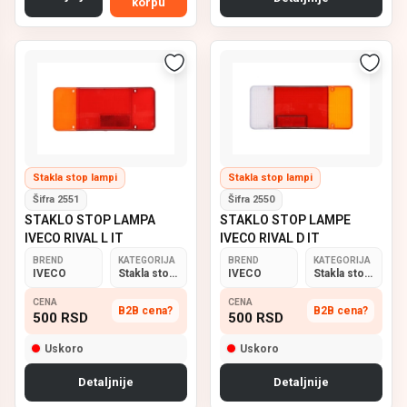
korpu
Stakla stop lampi
Stakla stop lampi
Šifra 2551
Šifra 2550
STAKLO STOP LAMPA
STAKLO STOP LAMPE
IVECO RIVAL L IT
IVECO RIVAL D IT
BREND
KATEGORIJA
BREND
KATEGORIJA
IVECO
Stakla stop lampi
IVECO
Stakla stop lampi
CENA
CENA
B2B cena?
B2B cena?
500
RSD
500
RSD
Uskoro
Uskoro
Detaljnije
Detaljnije