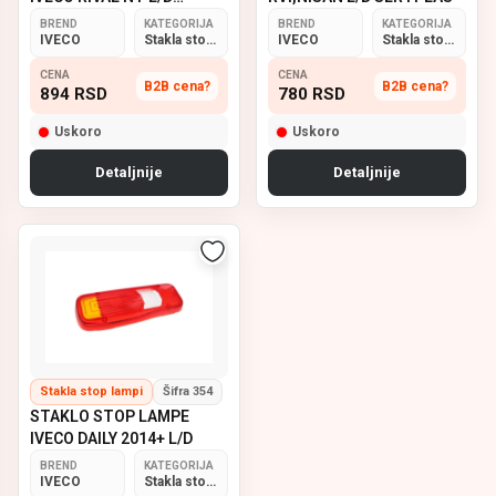
SERTPLAS
BREND
KATEGORIJA
BREND
KATEGORIJA
IVECO
Stakla stop lampi
IVECO
Stakla stop lampi
CENA
CENA
B2B cena?
B2B cena?
894
RSD
780
RSD
Uskoro
Uskoro
Detaljnije
Detaljnije
Stakla stop lampi
Šifra 354
STAKLO STOP LAMPE
IVECO DAILY 2014+ L/D
BREND
KATEGORIJA
IVECO
Stakla stop lampi