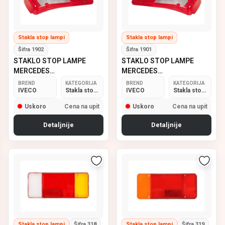
Stakla stop lampi
Stakla stop lampi
Šifra 1902
Šifra 1901
STAKLO STOP LAMPE
STAKLO STOP LAMPE
MERCEDES
MERCEDES
SPRINTER,IVECO LEVO
SPRINTER,IVECO DESNO
BREND
KATEGORIJA
BREND
KATEGORIJA
VIGNAL
IVECO
Stakla stop lampi
BT VIGNAL
IVECO
Stakla stop lampi
Uskoro
Cena na upit
Uskoro
Cena na upit
Detaljnije
Detaljnije
Stakla stop lampi
Šifra 318
Stakla stop lampi
Šifra 319