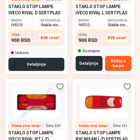
STAKLO STOP LAMPE
STAKLO STOP LAMPE
IVECO RIVAL D SERTPLAS
IVECO RIVAL L SERTPLAS
BREND
KATEGORIJA
BREND
KATEGORIJA
IVECO
Stakla stop lampi
IVECO
Stakla stop lampi
CENA
CENA
B2B cena?
B2B cena?
900
RSD
900
RSD
Dostupno
Uskoro
Dodaj u
Detaljnije
Detaljnije
korpu
Stakla stop lampi
Šifra 320
Stakla stop lampi
Šifra 321
STAKLO STOP LAMPE
STAKLO STOP LAMPE
IVECO RIVAL NT L/D
RVI,NISAN L/D SERTPLAS