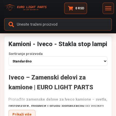
0
RSD
Kamioni - Iveco - Stakla stop lampi
Sortiranje proizvoda
Iveco – Zamenski delovi za
kamione | EURO LIGHT PARTS
Pronađite
zamenske delove za Iveco kamione
–
svetla,
retrovizore, migavce i drugu signalizaciju
po visokim
standardima izrade.
Prikaži više