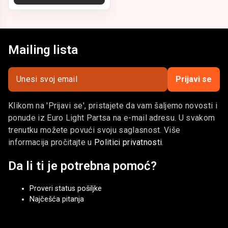
ELP – sve što vam je potrebno za kompletnu opremu i
funkcionalnost vaših teretnih vozila i autoprikolica.
Mailing lista
Prijavi se
Klikom na 'Prijavi se', pristajete da vam šaljemo novosti i
ponude iz Euro Light Partsa na e-mail adresu. U svakom
trenutku možete povući svoju saglasnost. Više
informacija pročitajte u
Politici privatnosti
.
Da li ti je potrebna pomoć?
Proveri status pošiljke
Najčešća pitanja