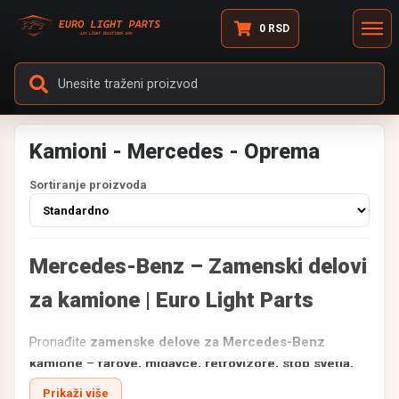
0
RSD
Kamioni - Mercedes - Oprema
Sortiranje proizvoda
Mercedes-Benz – Zamenski delovi
za kamione | Euro Light Parts
Pronađite
zamenske delove za Mercedes-Benz
kamione
–
farove, migavce, retrovizore, stop svetla,
gabarite i ostalu svetlosnu signalizaciju kao i
Prikaži više