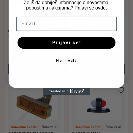
Želiš da dobiješ informacije o novostima,
popustima i akcijama? Prijavi se ovde.
Email
Gabaritna svetla
Šifra 2200
Gabaritna svetla
Šifra 2199
GABARIT 254X26 BELI
GABARIT 254X26 CRVENI
18LED
18LED
Prijavi se!
KATEGORIJA
KATEGORIJA
Gabaritna svetla
Gabaritna svetla
Uskoro
Cena na upit
Uskoro
Cena na upit
Ne, hvala
Detaljnije
Detaljnije
Gabaritna svetla
Šifra 2198
Gabaritna svetla
Šifra 2178