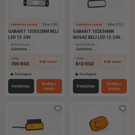
Gabaritna svetla
Šifra 2122
Gabaritna svetla
Šifra 2121
GABARIT 130X32MM BELI
GABARIT 102X36MM
LED 12-24V
NOSAČ BELI LED 12-24V
QS075
KATEGORIJA
KATEGORIJA
Gabaritna svetla
Gabaritna svetla
CENA
CENA
B2B cena?
B2B cena?
700
RSD
810
RSD
Dostupno
Dostupno
Dodaj u
Dodaj u
Detaljnije
Detaljnije
korpu
korpu