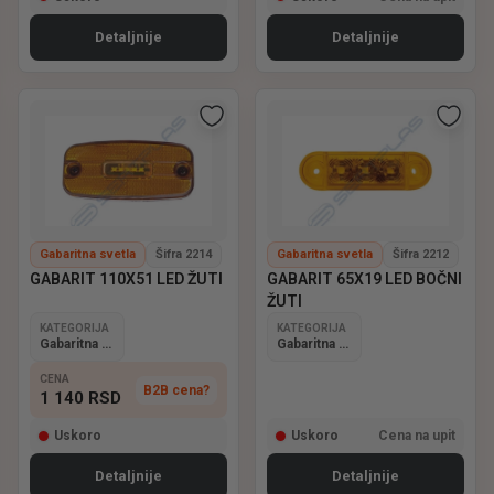
Detaljnije
Detaljnije
Gabaritna svetla
Šifra 2214
Gabaritna svetla
Šifra 2212
GABARIT 110X51 LED ŽUTI
GABARIT 65X19 LED BOČNI
ŽUTI
KATEGORIJA
KATEGORIJA
Gabaritna svetla
Gabaritna svetla
CENA
B2B cena?
1 140
RSD
Uskoro
Uskoro
Cena na upit
Detaljnije
Detaljnije