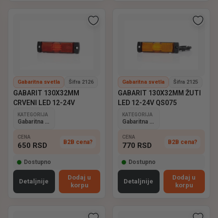
Gabaritna svetla
Šifra 2126
Gabaritna svetla
Šifra 2125
GABARIT 130X32MM
GABARIT 130X32MM ŽUTI
CRVENI LED 12-24V
LED 12-24V QS075
KATEGORIJA
KATEGORIJA
Gabaritna svetla
Gabaritna svetla
CENA
CENA
B2B cena?
B2B cena?
650
RSD
770
RSD
Dostupno
Dostupno
Dodaj u
Dodaj u
Detaljnije
Detaljnije
korpu
korpu