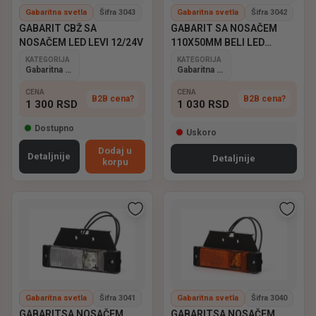
Gabaritna svetla
Šifra 3043
Gabaritna svetla
Šifra 3042
GABARIT CBŽ SA
GABARIT SA NOSAČEM
NOSAČEM LED LEVI 12/24V
110X50MM BELI LED
12/24V
KATEGORIJA
KATEGORIJA
Gabaritna svetla
Gabaritna svetla
CENA
CENA
B2B cena?
B2B cena?
1 300
RSD
1 030
RSD
Dostupno
Uskoro
Dodaj u
Detaljnije
Detaljnije
korpu
Gabaritna svetla
Šifra 3041
Gabaritna svetla
Šifra 3040
GABARITSA NOSAČEM
GABARITSA NOSAČEM