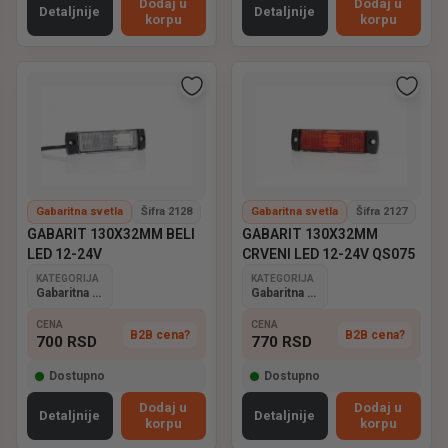
Dodaj u
Dodaj u
Detaljnije
Detaljnije
korpu
korpu
Gabaritna svetla
Šifra 2128
Gabaritna svetla
Šifra 2127
GABARIT 130X32MM BELI
GABARIT 130X32MM
LED 12-24V
CRVENI LED 12-24V QS075
KATEGORIJA
KATEGORIJA
Gabaritna svetla
Gabaritna svetla
CENA
CENA
B2B cena?
B2B cena?
700
RSD
770
RSD
Dostupno
Dostupno
Dodaj u
Dodaj u
Detaljnije
Detaljnije
korpu
korpu