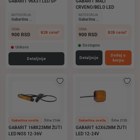
GABARIT 96X31 LED SP
GABARIT MALI
CRVENO/BELO LED
KATEGORIJA
KATEGORIJA
Gabaritna svetla
Gabaritna svetla
CENA
CENA
B2B cena?
B2B cena?
900
RSD
900
RSD
Dostupno
Uskoro
Dodaj u
Detaljnije
Detaljnije
korpu
Gabaritna svetla
Šifra 2166
Gabaritna svetla
Šifra 2135
GABARIT 168X23MM ŽUTI
GABARIT 62X62MM ŽUTI
LED NOS 12-36V
LED 12-24V