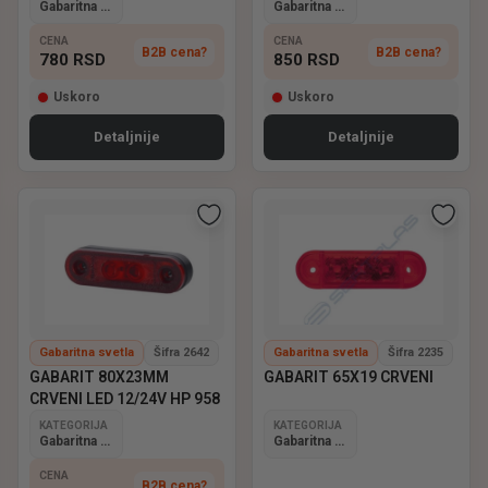
Gabaritna svetla
Gabaritna svetla
CENA
CENA
B2B cena?
B2B cena?
780
RSD
850
RSD
Uskoro
Uskoro
Detaljnije
Detaljnije
Gabaritna svetla
Šifra 2642
Gabaritna svetla
Šifra 2235
GABARIT 80X23MM
GABARIT 65X19 CRVENI
CRVENI LED 12/24V HP 958
KATEGORIJA
KATEGORIJA
Gabaritna svetla
Gabaritna svetla
CENA
B2B cena?