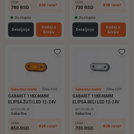
CENA
CENA
B2B cena?
B2B cena?
780
RSD
730
RSD
Dostupno
Dostupno
Dodaj u
Dodaj u
Detaljnije
Detaljnije
korpu
korpu
Gabaritna svetla
Šifra 2132
Gabaritna svetla
Šifra 2131
GABARIT 118X46MM
GABARIT 118X46MM
ELIPSA ŽUTI LED 12-24V
ELIPSA BELI LED 12-24V
KATEGORIJA
KATEGORIJA
Gabaritna svetla
Gabaritna svetla
CENA
CENA
B2B cena?
B2B cena?
850
RSD
730
RSD