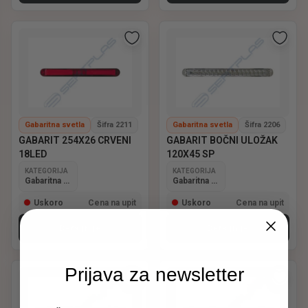
Gabaritna svetla
Šifra 2211
Gabaritna svetla
Šifra 2206
GABARIT 254X26 CRVENI
GABARIT BOČNI ULOŽAK
18LED
120X45 SP
KATEGORIJA
KATEGORIJA
Gabaritna svetla
Gabaritna svetla
Uskoro
Cena na upit
Uskoro
Cena na upit
Detaljnije
Detaljnije
Prijava za newsletter