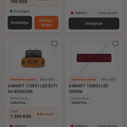
700
RSD
Dostupno
Uskoro
Cena na upit
Dodaj u
Detaljnije
Detaljnije
korpu
Gabaritna svetla
Šifra 2231
Gabaritna svetla
Šifra 2227
GABARIT 110X51 LED ŽUTI
GABARIT 130X32 LED
SA NOSAČEM
CRVENI
KATEGORIJA
KATEGORIJA
Gabaritna svetla
Gabaritna svetla
CENA
B2B cena?
1 200
RSD
Uskoro
Uskoro
Cena na upit