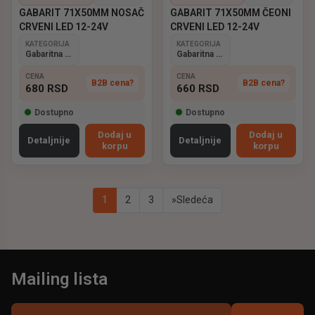
GABARIT 71X50MM NOSAČ
GABARIT 71X50MM ČEONI
CRVENI LED 12-24V
CRVENI LED 12-24V
KATEGORIJA
KATEGORIJA
Gabaritna svetla
Gabaritna svetla
CENA
CENA
B2B cena?
B2B cena?
680
RSD
660
RSD
Dostupno
Dostupno
Dodaj u
Dodaj u
Detaljnije
Detaljnije
korpu
korpu
1
2
3
»
Sledeća
Mailing lista