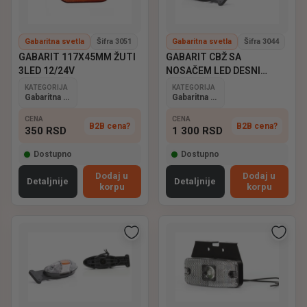
Gabaritna svetla
Šifra 3051
Gabaritna svetla
Šifra 3044
GABARIT 117X45MM ŽUTI
GABARIT CBŽ SA
3LED 12/24V
NOSAČEM LED DESNI
12/24V
KATEGORIJA
KATEGORIJA
Gabaritna svetla
Gabaritna svetla
CENA
CENA
B2B cena?
B2B cena?
350
RSD
1 300
RSD
Dostupno
Dostupno
Dodaj u
Dodaj u
Detaljnije
Detaljnije
korpu
korpu