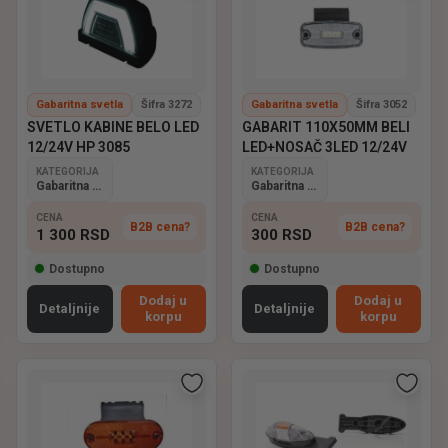
Gabaritna svetla
Šifra 3272
Gabaritna svetla
Šifra 3052
SVETLO KABINE BELO LED
GABARIT 110X50MM BELI
12/24V HP 3085
LED+NOSAČ 3LED 12/24V
KATEGORIJA
KATEGORIJA
Gabaritna svetla
Gabaritna svetla
CENA
CENA
B2B cena?
B2B cena?
1 300
RSD
300
RSD
Dostupno
Dostupno
Dodaj u
Dodaj u
Detaljnije
Detaljnije
korpu
korpu