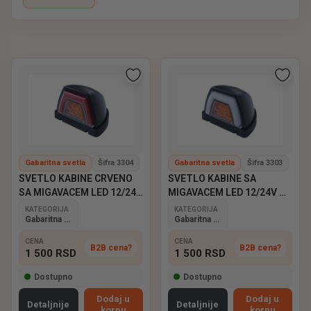
materijala na udarce, vlagu i vibracije
, garantujući
Dostupna su različita
LED i klasična svetla, u raznim
dugotrajnu i pouzdanu upotrebu.
bojama i dimenzijama
, kompatibilna sa većinom
profesionalnih i komercijalnih vozila.
ELP – pouzdana gabaritna svetla za maksimalnu
vidljivost i sigurnost u vožnji.
Gabaritna svetla
Šifra 3304
Gabaritna svetla
Šifra 3303
SVETLO KABINE CRVENO
SVETLO KABINE SA
SA MIGAVACEM LED 12/24V
MIGAVACEM LED 12/24V HP
HP 3089
3088
KATEGORIJA
KATEGORIJA
Gabaritna svetla
Gabaritna svetla
CENA
CENA
B2B cena?
B2B cena?
1 500
RSD
1 500
RSD
Dostupno
Dostupno
Dodaj u
Dodaj u
Detaljnije
Detaljnije
korpu
korpu