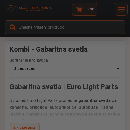
0
RSD
Kombi - Gabaritna svetla
Sortiranje proizvoda
Gabaritna svetla | Euro Light Parts
U ponudi Euro Light Parts pronađite
gabaritna svetla za
kamione, prikolice, autoprikolice, autobuse i radne
mašine
, namenjena
jasnom označavanju kontura vozila
i povećanju bezbednosti u saobraćaju
.
Naša gabaritna svetla izrađena su od
otpornog
Prikaži više