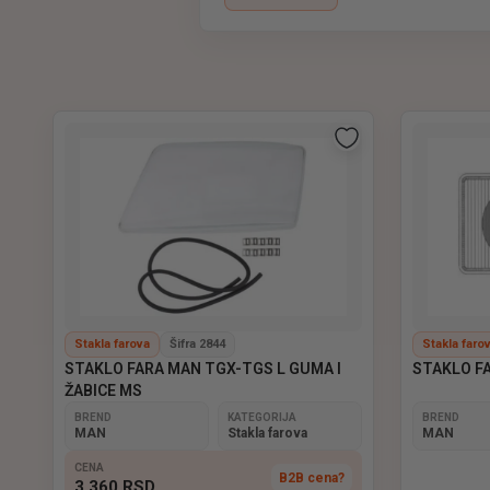
Stakla farova za kamio
U ponudi Euro Light Parts pronađite
upotrebu
.
Naša stakla su izrađena od
kvalitet
teretnih vozila.
Dostupna su
ravna, konveksna i ugr
ELP – pouzdana stakla farova za op
Stakla farova
Šifra 2844
Stakla faro
STAKLO FARA MAN TGX-TGS L GUMA I
STAKLO FA
ŽABICE MS
BREND
KATEGORIJA
BREND
MAN
Stakla farova
MAN
CENA
B2B cena?
3 360
RSD