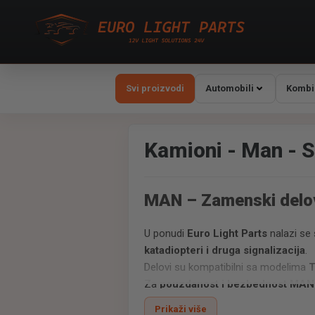
Svi proizvodi
Automobili
Kombi
Kamioni - Man - S
MAN – Zamenski delo
U ponudi
Euro Light Parts
nalazi se 
katadiopteri i druga signalizacija
.
Delovi su kompatibilni sa modelima
T
Za
pouzdanost i bezbednost MAN 
Prikaži više