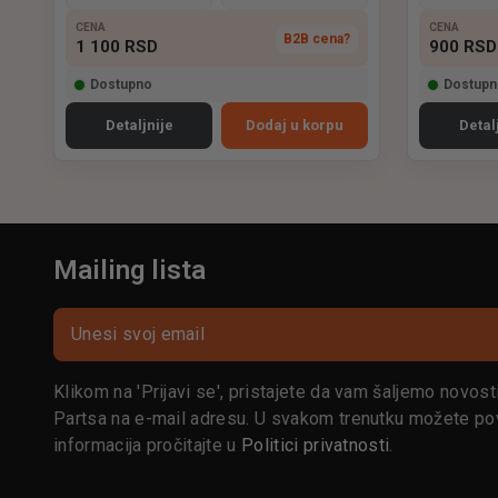
CENA
CENA
B2B cena?
1 100
RSD
900
RSD
Dostupno
Dostupn
Detaljnije
Dodaj u korpu
Detal
Mailing lista
Klikom na 'Prijavi se', pristajete da vam šaljemo novost
Partsa na e-mail adresu. U svakom trenutku možete pov
informacija pročitajte u
Politici privatnosti
.