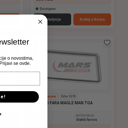
Dostupno
 u korpu
Detaljnije
Dodaj u korpu
ewsletter
cije o novostima,
rijavi se ovde.
se!
Stakla farova
Šifra 1579
X DESNO
STAKLO FARA MAGLE MAN TGA
a
JA
BREND
KATEGORIJA
rova
MAN
Stakla farova