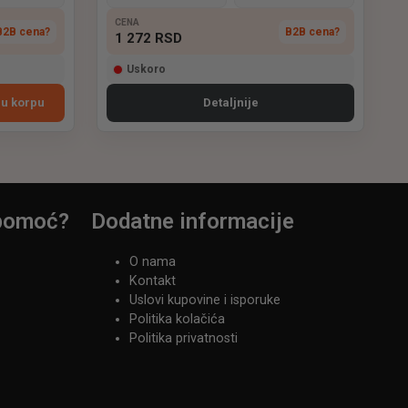
CENA
B2B cena?
B2B cena?
1 272
RSD
Uskoro
 u korpu
Detaljnije
a pomoć?
Dodatne informacije
O nama
Kontakt
Uslovi kupovine i isporuke
Politika kolačića
Politika privatnosti