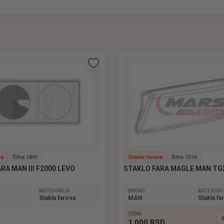
ne | Euro Light Parts
stakla farova za kamione
, dizajnirana za
jasnu vidljivost, zaštitu 
nog, otpornog materijala na udarce, vibracije i vremenske uslove
ejana stakla
, koja olakšavaju održavanje i zamenu, a obezbeđuju si
timalnu vidljivost i bezbednost na putu.
va
Šifra 1891
Stakla farova
Šifra 1316
RA MAN III F2000 LEVO
STAKLO FARA MAGLE MAN TGX
KATEGORIJA
BREND
KATEGORI
Stakla farova
MAN
Stakla fa
CENA
1 000
RSD