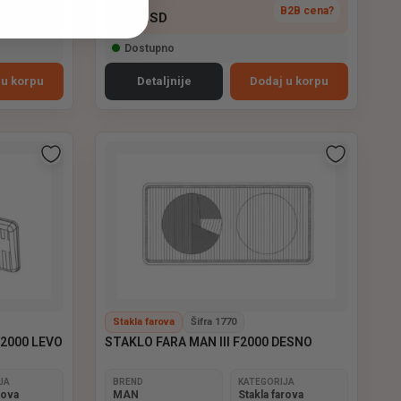
CENA
B2B cena?
B2B cena?
720
RSD
Dostupno
 u korpu
Detaljnije
Dodaj u korpu
Stakla farova
Šifra 1770
F2000 LEVO
STAKLO FARA MAN III F2000 DESNO
JA
BREND
KATEGORIJA
rova
MAN
Stakla farova