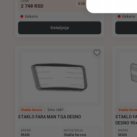
CENA
CENA
B2B cena?
2 748
RSD
2 748
R
Uskoro
Uskoro
Detaljnije
Stakla farova
Šifra 1687
Stakla faro
STAKLO FARA MAN TGA DESNO
STAKLO FA
DESNO 95
BREND
KATEGORIJA
BREND
MAN
Stakla farova
MAN