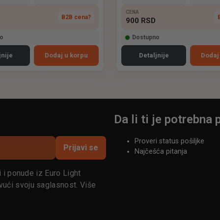
CENA
B2B cena?
900
RSD
o
Dostupno
jnije
Dodaj u korpu
Detaljnije
Dodaj
Da li ti je potrebn
Proveri status pošiljke
Prijavi se
Najčešća pitanja
i i ponude iz Euro Light
ući svoju saglasnost. Više