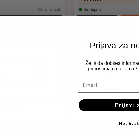
Cena na upit
Dostupno
Detaljnije
Detaljnije
Dodaj
Prijava za n
Želiš da dobiješ informa
popustima i akcijama? P
Email
Prijavi 
va
Šifra 678
Stakla farova
Šifra 1522
ARA MAN TGX,TGS L AYFAR
STAKLO FARA MAGLE MAN TG
Ne, hval
KATEGORIJA
BREND
KATEGORI
Stakla farova
MAN
Stakla fa