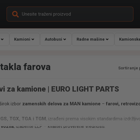
Kamioni
Autobusi
Radne mašine
Kamionske
takla farova
Sortiranje
vi za kamione | EURO LIGHT PARTS
širok izbor
zamenskih delova za MAN kamione
–
farovi, retroviz
GS, TGX, TGA i TGM
, izrađeni prema visokim standardima izdržljivo
vozila
, izaberite ELP – kvalitet proverene vrednosti.