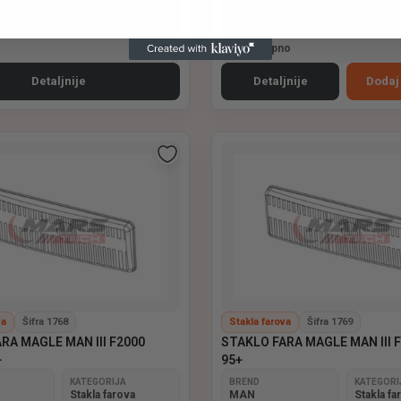
CENA
B2B cena?
SD
1 000
RSD
Dostupno
Detaljnije
Detaljnije
Dodaj
va
Šifra 1768
Stakla farova
Šifra 1769
RA MAGLE MAN III F2000
STAKLO FARA MAGLE MAN III 
+
95+
KATEGORIJA
BREND
KATEGORI
Stakla farova
MAN
Stakla fa