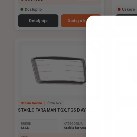
Dostupno
Uskoro
Detaljnije
Dodaj u korpu
Stakla farova
Šifra 677
Stakla faro
STAKLO FARA MAN TGX,TGS D AYFAR
STAKLO F
BREND
KATEGORIJA
BREND
MAN
Stakla farova
MAN