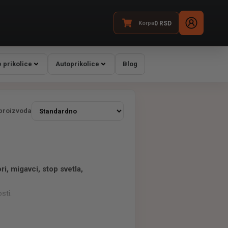
Korpa
0
RSD
 prikolice
Autoprikolice
Blog
 proizvoda
ori, migavci, stop svetla,
sti.