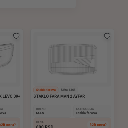
svetlosnih grupa i dugotrajnu
, kompatibilna sa većinom modela
gurnu vožnju u svim uslovima.
Stakla farova
Šifra 1365
 LEVO 09+
STAKLO FARA MAN 2 AYFAR
JA
BREND
KATEGORIJA
rova
MAN
Stakla farova
CENA
B2B cena?
B2B cena?
600
RSD