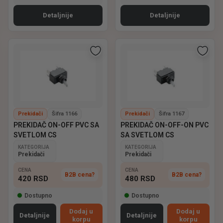
Detaljnije
Detaljnije
Prekidači
Šifra 1166
Prekidači
Šifra 1167
PREKIDAČ ON-OFF PVC SA
PREKIDAČ ON-OFF-ON PVC
SVETLOM CS
SA SVETLOM CS
KATEGORIJA
KATEGORIJA
Prekidači
Prekidači
CENA
CENA
B2B cena?
B2B cena?
420
RSD
480
RSD
Dostupno
Dostupno
Dodaj u
Dodaj u
Detaljnije
Detaljnije
korpu
korpu