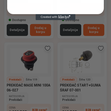
CENA
CENA
B2B cena?
B2B cena?
250
RSD
2 100
RSD
Dostupno
Dostupno
Dodaj u
Dodaj u
Detaljnije
Detaljnije
korpu
korpu
Prekidači
Šifra 119
Prekidači
Šifra 120
PREKIDAČ MASE MINI 100A
PREKIDAČ START+GUMA
06-027
ŠRAF 07-001
KATEGORIJA
KATEGORIJA
Prekidači
Prekidači
CENA
CENA
B2B cena?
B2B cena?