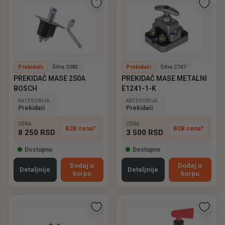
Prekidači
Šifra 3083
Prekidači
Šifra 2747
PREKIDAČ MASE 250A
PREKIDAČ MASE METALNI
BOSCH
E1241-1-K
KATEGORIJA
KATEGORIJA
Prekidači
Prekidači
CENA
CENA
B2B cena?
B2B cena?
8 250
RSD
3 500
RSD
Dostupno
Dostupno
Dodaj u
Dodaj u
Detaljnije
Detaljnije
korpu
korpu