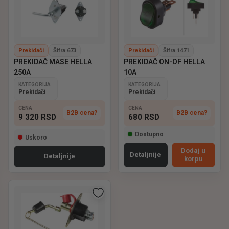
Prekidači
Šifra 673
Prekidači
Šifra 1471
PREKIDAČ MASE HELLA
PREKIDAČ ON-OF HELLA
250A
10A
KATEGORIJA
KATEGORIJA
Prekidači
Prekidači
CENA
CENA
B2B cena?
B2B cena?
9 320
RSD
680
RSD
Dostupno
Uskoro
Dodaj u
Detaljnije
Detaljnije
korpu