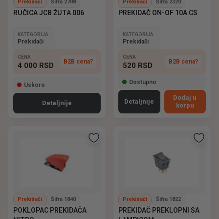
Prekidači
Šifra 2708
Prekidači
Šifra 2320
RUČICA JCB ŽUTA 006
PREKIDAČ ON-OF 10A CS
KATEGORIJA
KATEGORIJA
Prekidači
Prekidači
CENA
CENA
B2B cena?
B2B cena?
4 000
RSD
520
RSD
Dostupno
Uskoro
Dodaj u
Detaljnije
Detaljnije
korpu
Prekidači
Šifra 1840
Prekidači
Šifra 1822
POKLOPAC PREKIDAČA
PREKIDAČ PREKLOPNI SA