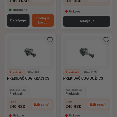
1 020
RSD
310
RSD
Dostupno
Uskoro
Dodaj u
Detaljnije
Detaljnije
korpu
Prekidači
Šifra 989
Prekidači
Šifra 1165
PREKIDAČ CUG KRAĆI CS
PREKIDAČ CUG DUŽI CS
KATEGORIJA
KATEGORIJA
Prekidači
Prekidači
CENA
CENA
B2B cena?
B2B cena?
240
RSD
240
RSD
Uskoro
Uskoro