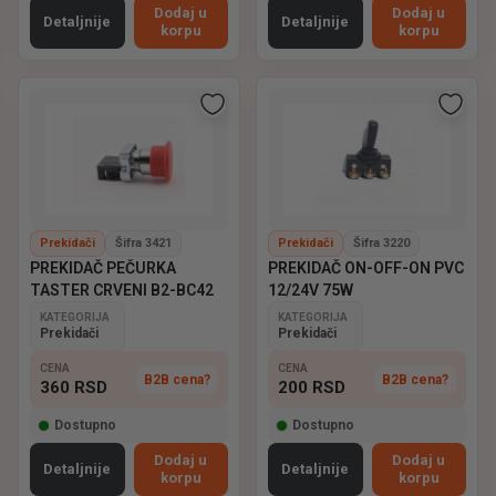
Dodaj u
Dodaj u
Detaljnije
Detaljnije
korpu
korpu
Prekidači
Šifra 3421
Prekidači
Šifra 3220
PREKIDAČ PEČURKA
PREKIDAČ ON-OFF-ON PVC
TASTER CRVENI B2-BC42
12/24V 75W
KATEGORIJA
KATEGORIJA
Prekidači
Prekidači
CENA
CENA
B2B cena?
B2B cena?
360
RSD
200
RSD
Dostupno
Dostupno
Dodaj u
Dodaj u
Detaljnije
Detaljnije
korpu
korpu