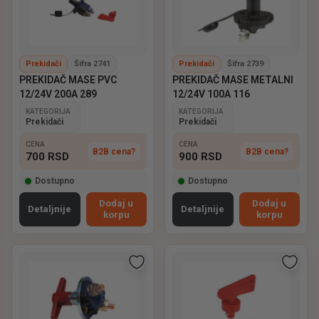
Prekidači
Šifra 2741
Prekidači
Šifra 2739
PREKIDAČ MASE PVC
PREKIDAČ MASE METALNI
12/24V 200A 289
12/24V 100A 116
KATEGORIJA
KATEGORIJA
Prekidači
Prekidači
CENA
CENA
B2B cena?
B2B cena?
700
RSD
900
RSD
Dostupno
Dostupno
Dodaj u
Dodaj u
Detaljnije
Detaljnije
korpu
korpu