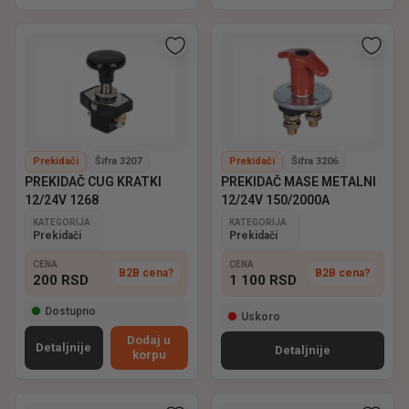
Prekidači
Šifra 3207
Prekidači
Šifra 3206
PREKIDAČ CUG KRATKI
PREKIDAČ MASE METALNI
12/24V 1268
12/24V 150/2000A
KATEGORIJA
KATEGORIJA
Prekidači
Prekidači
CENA
CENA
B2B cena?
B2B cena?
200
RSD
1 100
RSD
Dostupno
Uskoro
Dodaj u
Detaljnije
Detaljnije
korpu