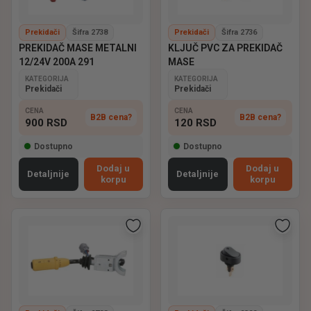
Prekidači
Šifra 2738
Prekidači
Šifra 2736
PREKIDAČ MASE METALNI
KLJUČ PVC ZA PREKIDAČ
12/24V 200A 291
MASE
KATEGORIJA
KATEGORIJA
Prekidači
Prekidači
CENA
CENA
B2B cena?
B2B cena?
900
RSD
120
RSD
Dostupno
Dostupno
Dodaj u
Dodaj u
Detaljnije
Detaljnije
korpu
korpu