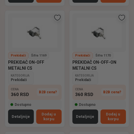
Prekidači
Šifra 1169
Prekidači
Šifra 1170
PREKIDAČ ON-OFF
PREKIDAČ ON-OFF-ON
METALNI CS
METALNI CS
KATEGORIJA
KATEGORIJA
Prekidači
Prekidači
CENA
CENA
B2B cena?
B2B cena?
360
RSD
360
RSD
Dostupno
Dostupno
Dodaj u
Dodaj u
Detaljnije
Detaljnije
korpu
korpu