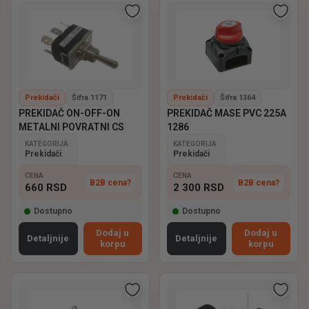
Prekidači
Šifra 1171
Prekidači
Šifra 1364
PREKIDAČ ON-OFF-ON
PREKIDAČ MASE PVC 225A
METALNI POVRATNI CS
1286
KATEGORIJA
KATEGORIJA
Prekidači
Prekidači
CENA
CENA
B2B cena?
B2B cena?
660
RSD
2 300
RSD
Dostupno
Dostupno
Dodaj u
Dodaj u
Detaljnije
Detaljnije
korpu
korpu