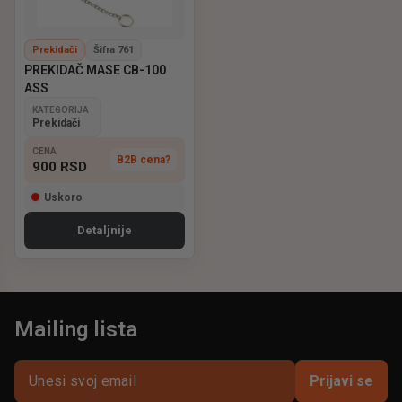
Prekidači
Šifra 761
PREKIDAČ MASE CB-100
ASS
KATEGORIJA
Prekidači
CENA
B2B cena?
900
RSD
Uskoro
Detaljnije
Mailing lista
Prijavi se