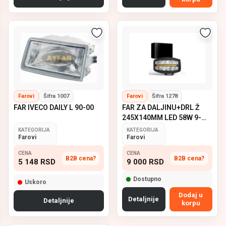
Farovi
Šifra 1007
Farovi
Šifra 1278
FAR IVECO DAILY L 90-00
FAR ZA DALJINU+DRL Ž
245X140MM LED 58W 9-
36V
KATEGORIJA
KATEGORIJA
Farovi
Farovi
CENA
CENA
B2B cena?
B2B cena?
5 148
RSD
9 000
RSD
Dostupno
Uskoro
Dodaj u
Detaljnije
Detaljnije
korpu