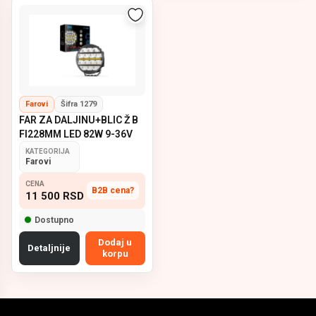
Farovi
Šifra 1279
FAR ZA DALJINU+BLIC Ž B
FI228MM LED 82W 9-36V
KATEGORIJA
Farovi
CENA
B2B cena?
11 500
RSD
Dostupno
Dodaj u
Detaljnije
korpu