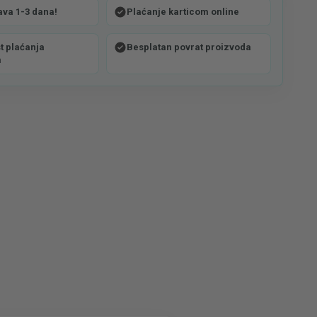
ava 1-3 dana!
Plaćanje karticom online
 plaćanja
Besplatan povrat proizvoda
m