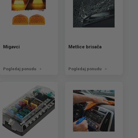
Migavci
Metlice brisača
Pogledaj ponudu
Pogledaj ponudu