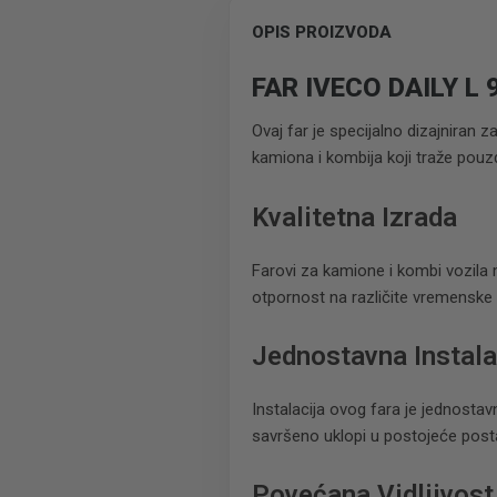
OPIS PROIZVODA
FAR IVECO DAILY L 
Ovaj far je specijalno dizajniran z
kamiona i kombija koji traže pouzd
Kvalitetna Izrada
Farovi za kamione i kombi vozila mo
otpornost na različite vremenske 
Jednostavna Instala
Instalacija ovog fara je jednosta
savršeno uklopi u postojeće post
Povećana Vidljivost