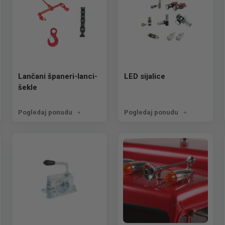
Lančani španeri-lanci-
LED sijalice
šekle
Pogledaj ponudu
Pogledaj ponudu