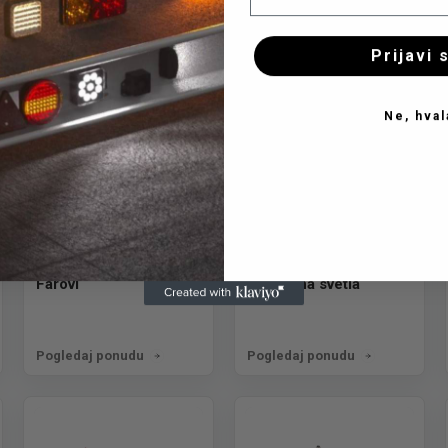
Pogledaj ponudu
Pogledaj ponudu
Prijavi 
Ne, hval
Farovi
Gabaritna svetla
Pogledaj ponudu
Pogledaj ponudu