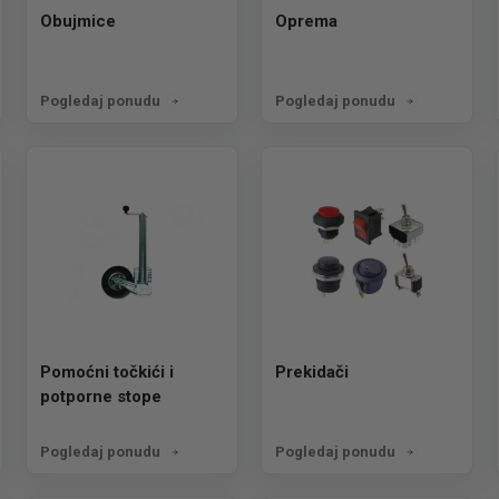
Obujmice
Oprema
Pogledaj ponudu
Pogledaj ponudu
Pomoćni točkići i
Prekidači
potporne stope
Pogledaj ponudu
Pogledaj ponudu