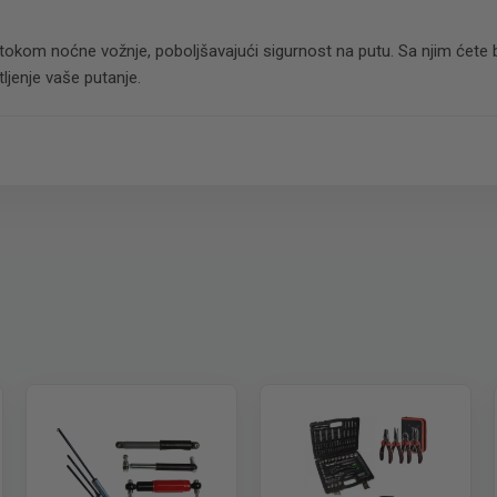
t tokom noćne vožnje, poboljšavajući sigurnost na putu. Sa njim ćete 
ljenje vaše putanje.
 paket.