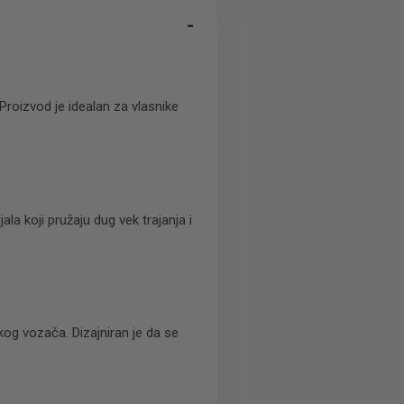
-
roizvod je idealan za vlasnike
ala koji pružaju dug vek trajanja i
kog vozača. Dizajniran je da se