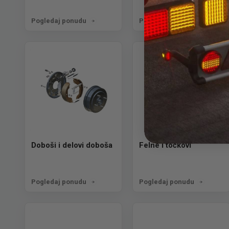
Pogledaj ponudu
Pogledaj ponudu
Doboši i delovi doboša
Felne i točkovi
Pogledaj ponudu
Pogledaj ponudu