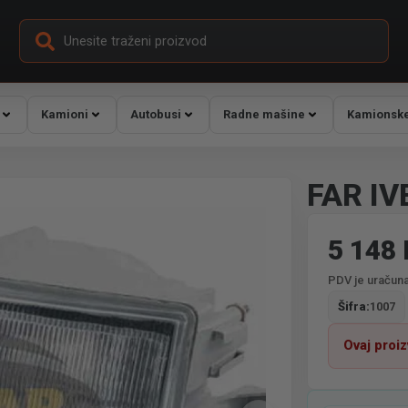
Kamioni
Autobusi
Radne mašine
Kamionske
FAR IV
5 148
PDV je uračuna
Šifra:
1007
Ovaj proi