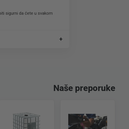
biti sigurni da ćete u svakom
+
Naše preporuke