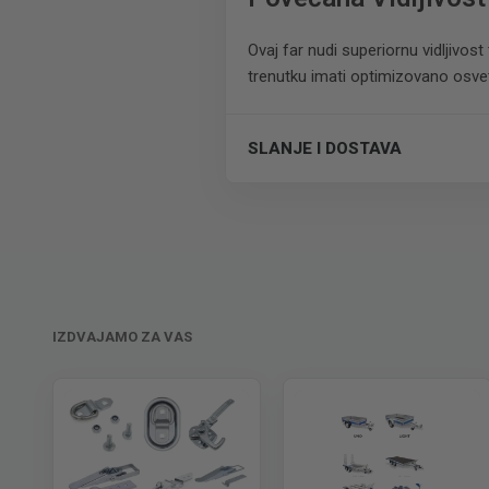
Ovaj far nudi superiornu vidljivos
trenutku imati optimizovano osvet
SLANJE I DOSTAVA
Trošak dostave je 700 RSD za ceo
IZDVAJAMO ZA VAS