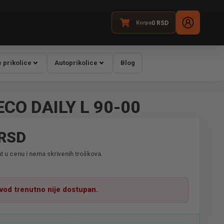
Korpa
0
RSD
 prikolice
Autoprikolice
Blog
ECO DAILY L 90-00
 RSD
t u cenu i nema skrivenih troškova.
zvod trenutno nije dostupan.