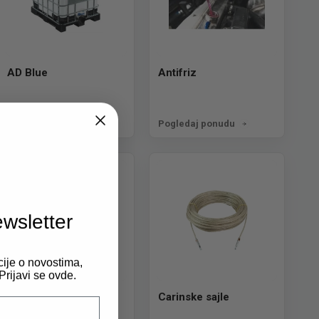
AD Blue
Antifriz
Pogledaj ponudu
Pogledaj ponudu
ewsletter
cije o novostima,
rijavi se ovde.
Creva goriva
Carinske sajle