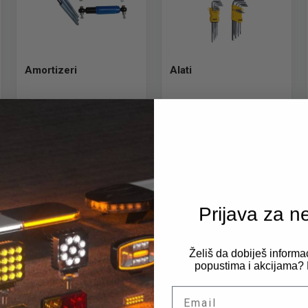
Amortizeri
Alati
Pogledaj ponudu
Pogledaj ponudu
Prijava za n
Želiš da dobiješ informa
popustima i akcijama? P
Bakarne podloške
Brave paljenja
Email