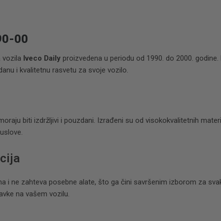
90-00
a vozila
Iveco Daily
proizvedena u periodu od 1990. do 2000. godine. P
anu i kvalitetnu rasvetu za svoje vozilo.
raju biti izdržljivi i pouzdani. Izrađeni su od visokokvalitetnih materij
uslove.
cija
vna i ne zahteva posebne alate, što ga čini savršenim izborom za sva
avke na vašem vozilu.