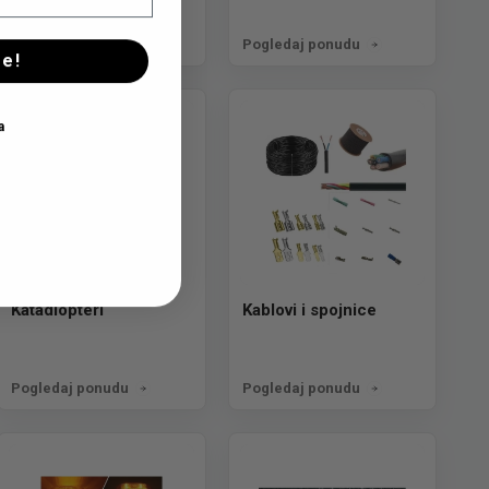
Pogledaj ponudu
Pogledaj ponudu
se!
a
Katadiopteri
Kablovi i spojnice
Pogledaj ponudu
Pogledaj ponudu