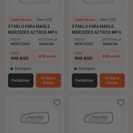
Stakla farova
Šifra 1772
Stakla farova
Šifra 1773
STAKLO FARA MAGLE
STAKLO FARA MAGLE
MERCEDES ACTROS MP II
MERCEDES ACTROS MP II
DESNO
LEVO
BREND
KATEGORIJA
BREND
KATEGORIJA
MERCEDES
Stakla farova
MERCEDES
Stakla farova
CENA
CENA
B2B cena?
B2B cena?
900
RSD
900
RSD
Dostupno
Dostupno
Dodaj u
Dodaj u
Detaljnije
Detaljnije
korpu
korpu