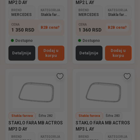
MP2 D AY
MP2 L AY
BREND
KATEGORIJA
BREND
KATEGORIJA
MERCEDES
Stakla farova
MERCEDES
Stakla farova
CENA
CENA
B2B cena?
B2B cena?
1 350
RSD
1 360
RSD
Dostupno
Dostupno
Dodaj u
Dodaj u
Detaljnije
Detaljnije
korpu
korpu
Stakla farova
Šifra 282
Stakla farova
Šifra 283
STAKLO FARA MB ACTROS
STAKLO FARA MB ACTROS
MP3 D AY
MP3 L AY
BREND
KATEGORIJA
BREND
KATEGORIJA