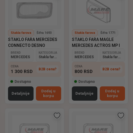
Stakla farova
Šifra 1693
Stakla farova
Šifra 1771
STAKLO FARA MERCEDES
STAKLO FARA MAGLE
CONNECTO DESNO
MERCEDES ACTROS MP I
BREND
KATEGORIJA
BREND
KATEGORIJA
MERCEDES
Stakla farova
MERCEDES
Stakla farova
CENA
CENA
B2B cena?
B2B cena?
1 300
RSD
800
RSD
Dostupno
Dostupno
Dodaj u
Dodaj u
Detaljnije
Detaljnije
korpu
korpu