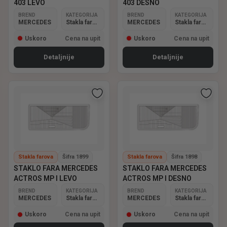
403 LEVO
403 DESNO
BREND
KATEGORIJA
BREND
KATEGORIJA
MERCEDES
Stakla farova
MERCEDES
Stakla farova
Uskoro
Cena na upit
Uskoro
Cena na upit
Detaljnije
Detaljnije
Stakla farova
Šifra 1899
Stakla farova
Šifra 1898
STAKLO FARA MERCEDES
STAKLO FARA MERCEDES
ACTROS MP I LEVO
ACTROS MP I DESNO
BREND
KATEGORIJA
BREND
KATEGORIJA
MERCEDES
Stakla farova
MERCEDES
Stakla farova
Uskoro
Cena na upit
Uskoro
Cena na upit