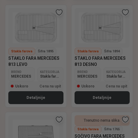
Stakla farova
Šifra 1895
Stakla farova
Šifra 1894
STAKLO FARA MERCEDES
STAKLO FARA MERCEDES
813 LEVO
813 DESNO
BREND
KATEGORIJA
BREND
KATEGORIJA
MERCEDES
Stakla farova
MERCEDES
Stakla farova
Uskoro
Cena na upit
Uskoro
Cena na upit
Detaljnije
Detaljnije
Trenutno nema slika.
Stakla farova
Šifra 1765
SOČIVO FARA MERCEDES