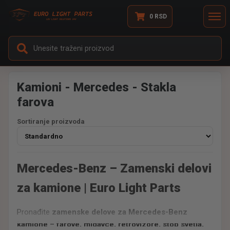
0
RSD
Kamioni - Mercedes - Stakla
farova
Sortiranje proizvoda
Mercedes-Benz – Zamenski delovi
za kamione | Euro Light Parts
Pronađite
zamenske delove za Mercedes-Benz
kamione
–
farove, migavce, retrovizore, stop svetla,