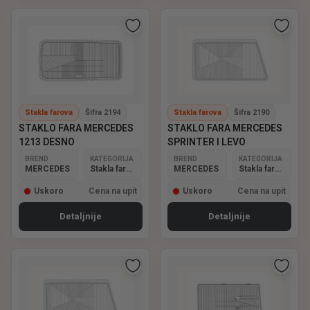
vožnju u svim uslovima.
ELP – pouzdana stakla farova za optimalnu vidljivost i
bezbednost na putu.
Stakla farova
Šifra 2194
Stakla farova
Šifra 2190
STAKLO FARA MERCEDES
STAKLO FARA MERCEDES
1213 DESNO
SPRINTER I LEVO
BREND
KATEGORIJA
BREND
KATEGORIJA
MERCEDES
Stakla farova
MERCEDES
Stakla farova
Uskoro
Cena na upit
Uskoro
Cena na upit
Detaljnije
Detaljnije