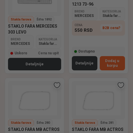
1213 73-96
BREND
KATEGORIJA
MERCEDES
Stakla farova
Stakla farova
Šifra 1892
CENA
STAKLO FARA MERCEDES
B2B cena?
550
RSD
303 LEVO
BREND
KATEGORIJA
MERCEDES
Stakla farova
Dostupno
Uskoro
Cena na upit
Dodaj u
Detaljnije
Detaljnije
korpu
Stakla farova
Šifra 280
Stakla farova
Šifra 281
STAKLO FARA MB ACTROS
STAKLO FARA MB ACTROS