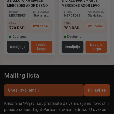
STAKLO FARA MAGLE
STAKLO FARA MAGLE
MERCEDES AXOR DESNO
MERCEDES AXOR LEVO
BREND
KATEGORIJA
BREND
KATEGORIJA
MERCEDES
Stakla farova
MERCEDES
Stakla farova
CENA
CENA
B2B cena?
B2B cena?
720
RSD
780
RSD
Dostupno
Dostupno
Dodaj u
Dodaj u
Detaljnije
Detaljnije
korpu
korpu
Mailing lista
Prijavi se
Klikom na 'Prijavi se', pristajete da vam šaljemo novosti i
ponude iz Euro Light Partsa na e-mail adresu. U svakom