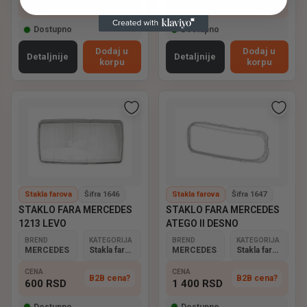
B2B cena?
B2B cena?
940
RSD
940
RSD
Dostupno
Dostupno
Dodaj u
Dodaj u
Detaljnije
Detaljnije
korpu
korpu
Stakla farova
Šifra 1646
Stakla farova
Šifra 1647
STAKLO FARA MERCEDES
STAKLO FARA MERCEDES
1213 LEVO
ATEGO II DESNO
BREND
KATEGORIJA
BREND
KATEGORIJA
MERCEDES
Stakla farova
MERCEDES
Stakla farova
CENA
CENA
B2B cena?
B2B cena?
600
RSD
1 400
RSD
Dostupno
Dostupno