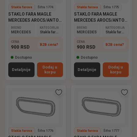
Stakla farova
Šifra 1774
Stakla farova
Šifra 1775
STAKLO FARA MAGLE
STAKLO FARA MAGLE
MERCEDES AROCS/ANTOS
MERCEDES AROCS/ANTOS
DESNO
LEVO
BREND
KATEGORIJA
BREND
KATEGORIJA
MERCEDES
Stakla farova
MERCEDES
Stakla farova
CENA
CENA
B2B cena?
B2B cena?
900
RSD
900
RSD
Dostupno
Dostupno
Dodaj u
Dodaj u
Detaljnije
Detaljnije
korpu
korpu
Stakla farova
Šifra 1776
Stakla farova
Šifra 1777