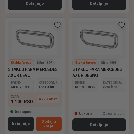
Detaljnije
Detaljnije
Stakla farova
Šifra 1897
Stakla farova
Šifra 1896
STAKLO FARA MERCEDES
STAKLO FARA MERCEDES
AXOR LEVO
AXOR DESNO
BREND
KATEGORIJA
BREND
KATEGORIJA
MERCEDES
Stakla farova
MERCEDES
Stakla farova
CENA
B2B cena?
1 100
RSD
Dostupno
Uskoro
Cena na upit
Dodaj u
Detaljnije
Detaljnije
korpu