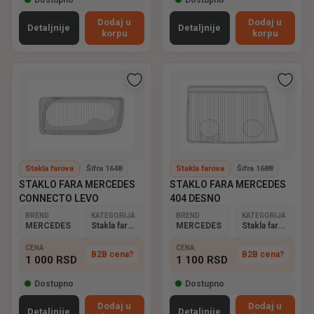
Dodaj u
Dodaj u
Detaljnije
Detaljnije
korpu
korpu
Stakla farova
Šifra 1648
Stakla farova
Šifra 1688
STAKLO FARA MERCEDES
STAKLO FARA MERCEDES
CONNECTO LEVO
404 DESNO
BREND
KATEGORIJA
BREND
KATEGORIJA
MERCEDES
Stakla farova
MERCEDES
Stakla farova
CENA
CENA
B2B cena?
B2B cena?
1 000
RSD
1 100
RSD
Dostupno
Dostupno
Dodaj u
Dodaj u
Detaljnije
Detaljnije