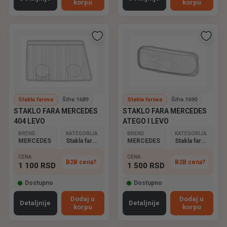
korpu
korpu
Stakla farova
Šifra 1689
Stakla farova
Šifra 1690
STAKLO FARA MERCEDES
STAKLO FARA MERCEDES
404 LEVO
ATEGO I LEVO
BREND
KATEGORIJA
BREND
KATEGORIJA
MERCEDES
Stakla farova
MERCEDES
Stakla farova
CENA
CENA
B2B cena?
B2B cena?
1 100
RSD
1 500
RSD
Dostupno
Dostupno
Dodaj u
Dodaj u
Detaljnije
Detaljnije
korpu
korpu