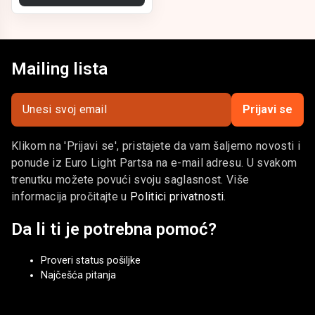
sa standardnim električnim i svetlosnim sistemima vozila.
ELP – pouzdani konektori za optimalan rad
električnih sistema vašeg vozila.
Mailing lista
Prijavi se
Klikom na 'Prijavi se', pristajete da vam šaljemo novosti i
ponude iz Euro Light Partsa na e-mail adresu. U svakom
trenutku možete povući svoju saglasnost. Više
informacija pročitajte u
Politici privatnosti
.
Da li ti je potrebna pomoć?
Proveri status pošiljke
Najčešća pitanja