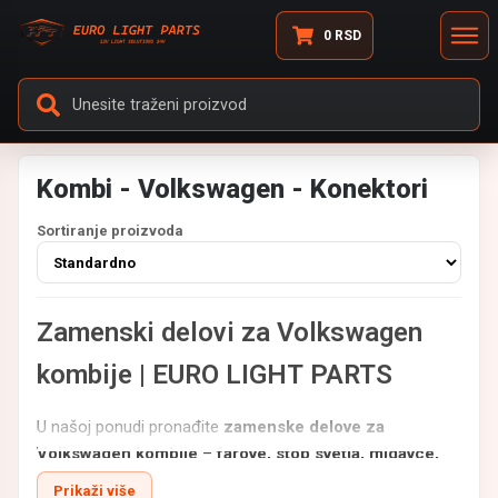
0
RSD
Kombi - Volkswagen - Konektori
Sortiranje proizvoda
Zamenski delovi za Volkswagen
kombije | EURO LIGHT PARTS
U našoj ponudi pronađite
zamenske delove za
Volkswagen kombije
–
farove, stop svetla, migavce,
retrovizore, gabarite i drugu svetlosnu signalizaciju
.
Prikaži više