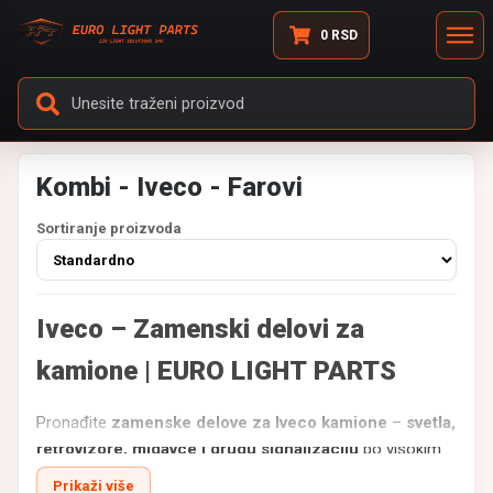
0
RSD
Kombi - Iveco - Farovi
Sortiranje proizvoda
Iveco – Zamenski delovi za
kamione | EURO LIGHT PARTS
Pronađite
zamenske delove za Iveco kamione
–
svetla,
retrovizore, migavce i drugu signalizaciju
po visokim
standardima izrade.
Prikaži više