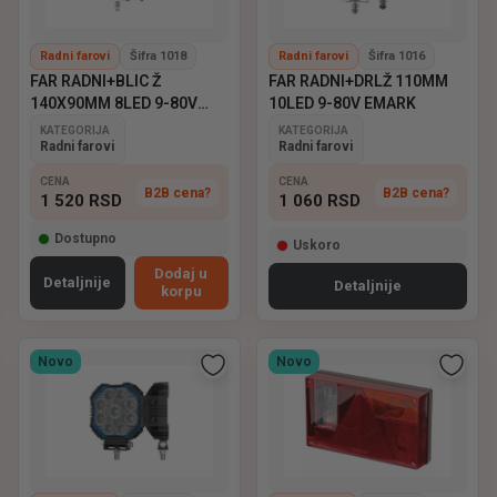
Radni farovi
Šifra 1018
Radni farovi
Šifra 1016
FAR RADNI+BLIC Ž
FAR RADNI+DRLŽ 110MM
140X90MM 8LED 9-80V
10LED 9-80V EMARK
EMARK
KATEGORIJA
KATEGORIJA
Radni farovi
Radni farovi
CENA
CENA
B2B cena?
B2B cena?
1 520
RSD
1 060
RSD
Dostupno
Uskoro
Dodaj u
Detaljnije
Detaljnije
korpu
Novo
Novo