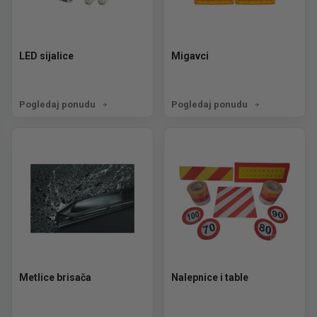
LED sijalice
Migavci
Pogledaj ponudu
Pogledaj ponudu
Metlice brisača
Nalepnice i table