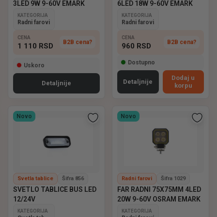
3LED 9W 9-60V EMARK
6LED 18W 9-60V EMARK
KATEGORIJA
KATEGORIJA
Radni farovi
Radni farovi
CENA
CENA
B2B cena?
B2B cena?
1 110
RSD
960
RSD
Dostupno
Uskoro
Dodaj u
Detaljnije
Detaljnije
korpu
Novo
Novo
Svetla tablice
Šifra 856
Radni farovi
Šifra 1029
SVETLO TABLICE BUS LED
FAR RADNI 75X75MM 4LED
12/24V
20W 9-60V OSRAM EMARK
KATEGORIJA
KATEGORIJA