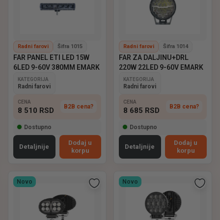
Radni farovi
Šifra 1015
Radni farovi
Šifra 1014
FAR PANEL ETI LED 15W
FAR ZA DALJINU+DRL
6LED 9-60V 380MM EMARK
220W 22LED 9-60V EMARK
KATEGORIJA
KATEGORIJA
Radni farovi
Radni farovi
CENA
CENA
B2B cena?
B2B cena?
8 510
RSD
8 685
RSD
Dostupno
Dostupno
Dodaj u
Dodaj u
Detaljnije
Detaljnije
korpu
korpu
Novo
Novo