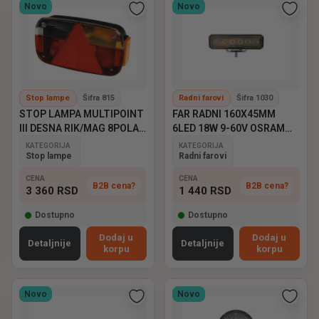
Novo
Novo
Stop lampe
Šifra 815
Radni farovi
Šifra 1030
STOP LAMPA MULTIPOINT
FAR RADNI 160X45MM
III DESNA RIK/MAG 8POLA
6LED 18W 9-60V OSRAM
ASPOCK
EMARK
KATEGORIJA
KATEGORIJA
Stop lampe
Radni farovi
CENA
CENA
B2B cena?
B2B cena?
3 360
RSD
1 440
RSD
Dostupno
Dostupno
Dodaj u
Dodaj u
Detaljnije
Detaljnije
korpu
korpu
Novo
Novo