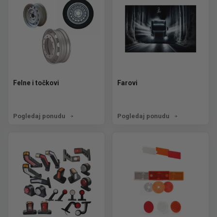
Felne i točkovi
Farovi
Pogledaj ponudu
Pogledaj ponudu