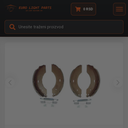
0
RSD