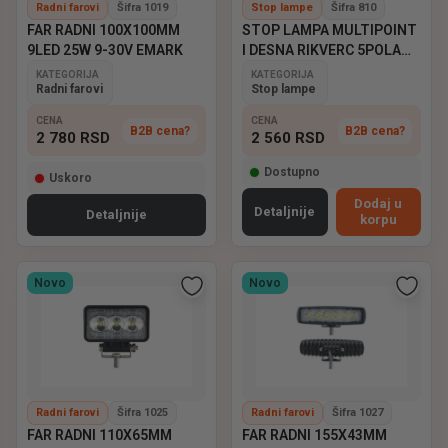
Radni farovi
Šifra 1019
Stop lampe
Šifra 810
FAR RADNI 100X100MM
STOP LAMPA MULTIPOINT
9LED 25W 9-30V EMARK
I DESNA RIKVERC 5POLA
ASPOCK
KATEGORIJA
KATEGORIJA
Radni farovi
Stop lampe
CENA
CENA
B2B cena?
B2B cena?
2 780
RSD
2 560
RSD
Dostupno
Uskoro
Dodaj u
Detaljnije
Detaljnije
korpu
Novo
Novo
Radni farovi
Šifra 1025
Radni farovi
Šifra 1027
FAR RADNI 110X65MM
FAR RADNI 155X43MM