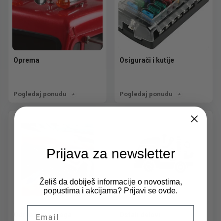
Oprema
Osigurači i kutije
Pogledaj ponudu
Pogledaj ponudu
Prijava za newsletter
Želiš da dobiješ informacije o novostima,
popustima i akcijama? Prijavi se ovde.
Email
Održavanje i nega
Ostali delovi