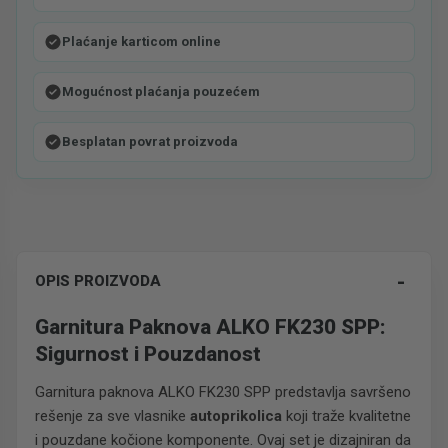
Plaćanje karticom online
Mogućnost plaćanja pouzećem
Besplatan povrat proizvoda
-
OPIS PROIZVODA
Garnitura Paknova ALKO FK230 SPP:
Sigurnost i Pouzdanost
Garnitura paknova ALKO FK230 SPP predstavlja savršeno
rešenje za sve vlasnike
autoprikolica
koji traže kvalitetne
i pouzdane kočione komponente. Ovaj set je dizajniran da