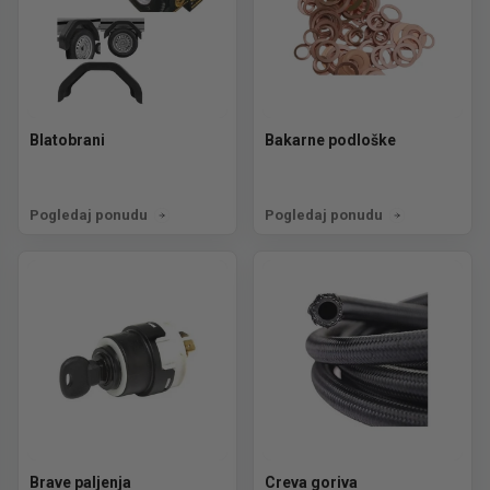
Blatobrani
Bakarne podloške
Pogledaj ponudu
Pogledaj ponudu
Brave paljenja
Creva goriva