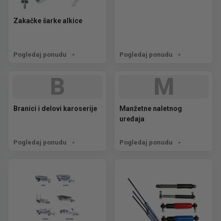
Zakačke šarke alkice
Pogledaj ponudu
Pogledaj ponudu
B
M
Branici i delovi karoserije
Manžetne naletnog
uređaja
Pogledaj ponudu
Pogledaj ponudu