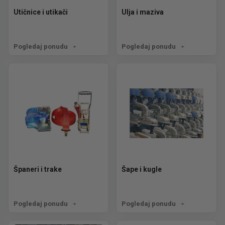
Utičnice i utikači
Ulja i maziva
Pogledaj ponudu
Pogledaj ponudu
Španeri i trake
Šape i kugle
Pogledaj ponudu
Pogledaj ponudu