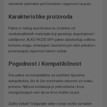
obezbedi optimalne performanse i sigurnost na putu.
Karakteristike proizvoda
Pakne iz našeg asortimana su izrađene od
visokokvalitetnih materijala koji garantuju dugotrajnost i
izdržljivost. ALKO FK230 SPP pakne obezbeđuju odličnu
kočionu snagu, smanjujući zaustavni put vaše prikolice i
povećavajući sigurnost tokom vožnje.
Pogodnost i Kompatibilnost
Ove pakne su kompatibilne sa različitim tipovima
autoprikolica, što ih čini svestranim izborom za svaku
primenu. Njihova instalacija je jednostavna i brza,
omogućavajući vam da se brzo vratite na put.
Zašto čekati? Osigurajte sebe i svoje vozilo sa našim