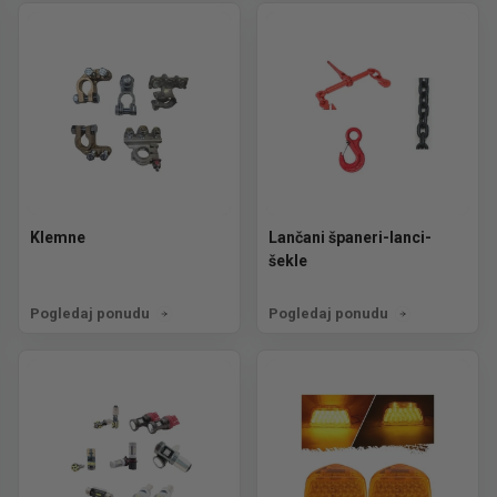
Klemne
Lančani španeri-lanci-
šekle
Pogledaj ponudu
Pogledaj ponudu