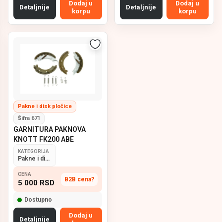
Dodaj u
Dodaj u
Detaljnije
Detaljnije
korpu
korpu
Pakne i disk pločice
Šifra 671
GARNITURA PAKNOVA
KNOTT FK200 ABE
KATEGORIJA
Pakne i disk pločice
CENA
B2B cena?
5 000
RSD
Dostupno
Dodaj u
Detaljnije