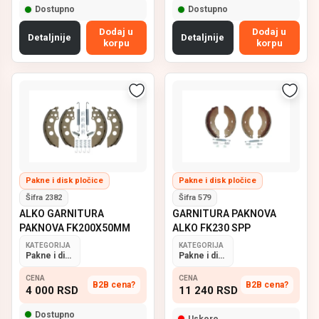
Dostupno
Dostupno
Dodaj u
Dodaj u
Detaljnije
Detaljnije
korpu
korpu
Pakne i disk pločice
Pakne i disk pločice
Šifra 2382
Šifra 579
ALKO GARNITURA
GARNITURA PAKNOVA
PAKNOVA FK200X50MM
ALKO FK230 SPP
KATEGORIJA
KATEGORIJA
Pakne i disk pločice
Pakne i disk pločice
CENA
CENA
B2B cena?
B2B cena?
4 000
RSD
11 240
RSD
Dostupno
Uskoro