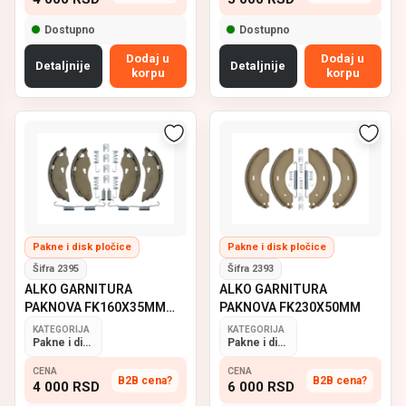
Dostupno
Dostupno
Dodaj u
Dodaj u
Detaljnije
Detaljnije
korpu
korpu
Pakne i disk pločice
Pakne i disk pločice
Šifra 2395
Šifra 2393
ALKO GARNITURA
ALKO GARNITURA
PAKNOVA FK160X35MM
PAKNOVA FK230X50MM
1635,1636,1637
KATEGORIJA
KATEGORIJA
Pakne i disk pločice
Pakne i disk pločice
CENA
CENA
B2B cena?
B2B cena?
4 000
RSD
6 000
RSD