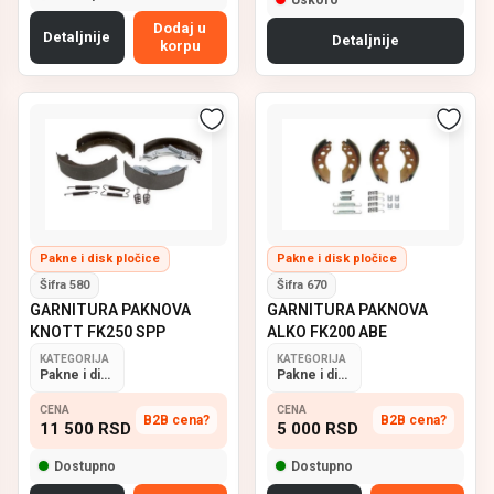
Dodaj u
Detaljnije
Detaljnije
korpu
Pakne i disk pločice
Pakne i disk pločice
Šifra 580
Šifra 670
GARNITURA PAKNOVA
GARNITURA PAKNOVA
KNOTT FK250 SPP
ALKO FK200 ABE
KATEGORIJA
KATEGORIJA
Pakne i disk pločice
Pakne i disk pločice
CENA
CENA
B2B cena?
B2B cena?
11 500
RSD
5 000
RSD
Dostupno
Dostupno