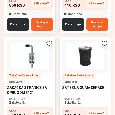
CENA
CENA
B2B cena?
B2B cena?
850
RSD
410
RSD
Dostupno
Dostupno
Dodaj u
Dodaj u
Detaljnije
Detaljnije
korpu
korpu
Zakačke šarke alkice
Zakačke šarke alkice
Šifra 2976
Šifra 1343
ZAKAČKA STRANICE SA
ZATEZNA GUMA CERADE
OPRUGOM E121
KATEGORIJA
KATEGORIJA
Zakačke šarke alkice
Zakačke šarke alkice
CENA
CENA
B2B cena?
B2B cena?