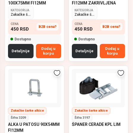
100X75MM FI12MM
FI12MM ZAKRIVLJENA
KATEGORIJA
KATEGORIJA
Zakačke šarke alkice
Zakačke šarke alkice
CENA
CENA
B2B cena?
B2B cena?
450
RSD
450
RSD
Dostupno
Dostupno
Dodaj u
Dodaj u
Detaljnije
Detaljnije
korpu
korpu
Zakačke šarke alkice
Zakačke šarke alkice
Šifra 3209
Šifra 3197
ALKA U PATOSU 90X54MM
ŠPANER CERADE KPL LIM
FI12MM