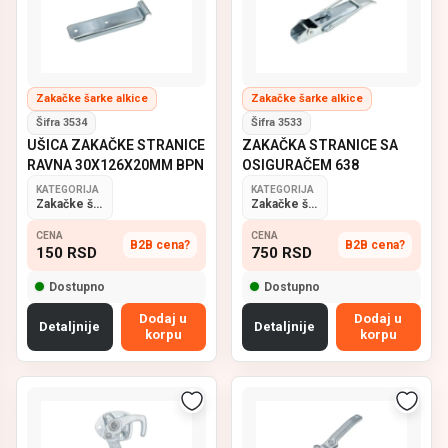
Zakačke šarke alkice
Zakačke šarke alkice
Šifra 3534
Šifra 3533
UŠICA ZAKAČKE STRANICE
ZAKAČKA STRANICE SA
RAVNA 30X126X20MM BPN
OSIGURAČEM 638
KATEGORIJA
KATEGORIJA
Zakačke šarke alkice
Zakačke šarke alkice
CENA
CENA
B2B cena?
B2B cena?
150
RSD
750
RSD
Dostupno
Dostupno
Dodaj u
Dodaj u
Detaljnije
Detaljnije
korpu
korpu