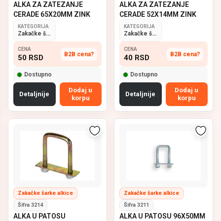
ALKA ZA ZATEZANJE
ALKA ZA ZATEZANJE
CERADE 65X20MM ZINK
CERADE 52X14MM ZINK
KATEGORIJA
KATEGORIJA
Zakačke šarke alkice
Zakačke šarke alkice
CENA
CENA
B2B cena?
B2B cena?
50
RSD
40
RSD
Dostupno
Dostupno
Dodaj u
Dodaj u
Detaljnije
Detaljnije
korpu
korpu
Zakačke šarke alkice
Zakačke šarke alkice
Šifra 3214
Šifra 3211
ALKA U PATOSU
ALKA U PATOSU 96X50MM