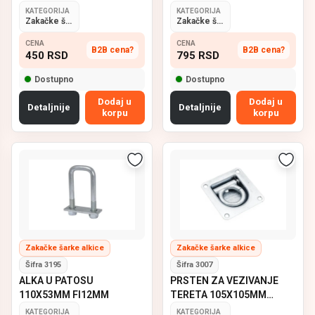
KATEGORIJA
KATEGORIJA
Zakačke šarke alkice
Zakačke šarke alkice
CENA
CENA
B2B cena?
B2B cena?
450
RSD
795
RSD
Dostupno
Dostupno
Dodaj u
Dodaj u
Detaljnije
Detaljnije
korpu
korpu
Zakačke šarke alkice
Zakačke šarke alkice
Šifra 3195
Šifra 3007
ALKA U PATOSU
PRSTEN ZA VEZIVANJE
110X53MM FI12MM
TERETA 105X105MM
815KG
KATEGORIJA
KATEGORIJA