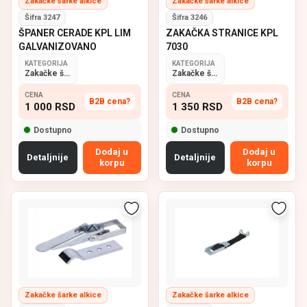
Zakačke šarke alkice
Zakačke šarke alkice
Šifra 3247
Šifra 3246
ŠPANER CERADE KPL LIM
ZAKAČKA STRANICE KPL
GALVANIZOVANO
7030
KATEGORIJA
KATEGORIJA
Zakačke šarke alkice
Zakačke šarke alkice
CENA
CENA
B2B cena?
B2B cena?
1 000
RSD
1 350
RSD
Dostupno
Dostupno
Dodaj u
Dodaj u
Detaljnije
Detaljnije
korpu
korpu
Zakačke šarke alkice
Zakačke šarke alkice