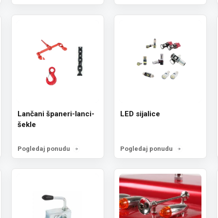
Lančani španeri-lanci-
LED sijalice
šekle
Pogledaj ponudu
Pogledaj ponudu