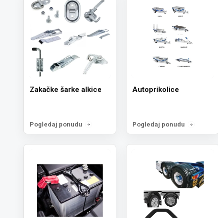
Zakačke šarke alkice
Autoprikolice
Pogledaj ponudu
Pogledaj ponudu