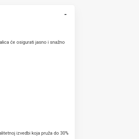
-
alica će osigurati jasno i snažno
valitetnoj izvedbi koja pruža do 30%