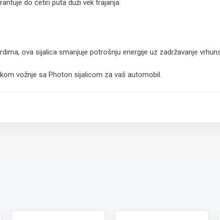
antuje do četiri puta duži vek trajanja.
dima, ova sijalica smanjuje potrošnju energije uz zadržavanje vrhun
 tokom vožnje sa Photon sijalicom za vaš automobil.
 paket.