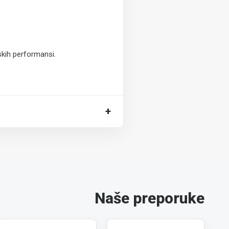
skih performansi.
+
Naše preporuke