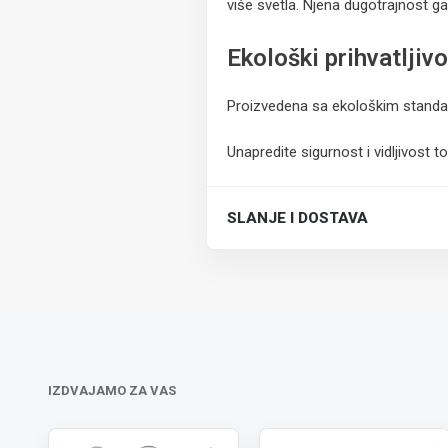
više svetla. Njena dugotrajnost gar
Ekološki prihvatljivo
Proizvedena sa ekološkim standar
Unapredite sigurnost i vidljivost
SLANJE I DOSTAVA
Trošak dostave je 700 RSD za ceo
IZDVAJAMO ZA VAS