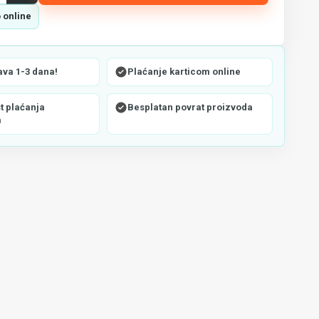
 online
ava 1-3 dana!
Plaćanje karticom online
 plaćanja
Besplatan povrat proizvoda
m