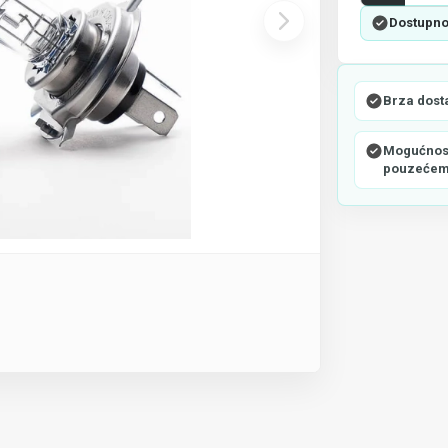
Dostupno
Brza dost
Mogućnost
pouzeće