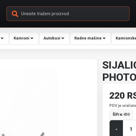
Kamioni
Autobusi
Radne mašine
Kamionske
SIJALI
PHOT
220 R
PDV je uračuna
Šifra:
450
-