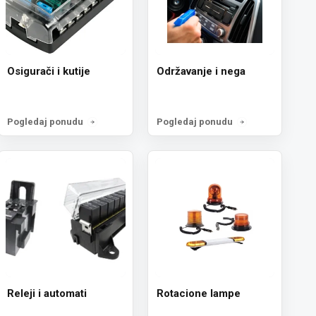
Osigurači i kutije
Održavanje i nega
Pogledaj ponudu
Pogledaj ponudu
Releji i automati
Rotacione lampe