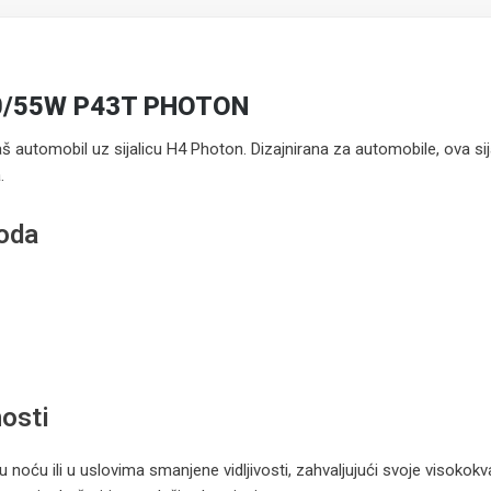
60/55W P43T PHOTON
aš automobil uz sijalicu H4 Photon. Dizajnirana za automobile, ova sij
.
voda
osti
u noću ili u uslovima smanjene vidljivosti, zahvaljujući svoje visokok