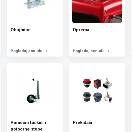
Obujmice
Oprema
Pogledaj ponudu
Pogledaj ponudu
Pomoćni točkići i
Prekidači
potporne stope