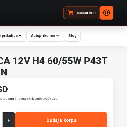
Korpa
0
RSD
 prikolice
Autoprikolice
Blog
CA 12V H4 60/55W P43T
ON
SD
t u cenu i nema skrivenih troškova.
+
Dodaj u korpu