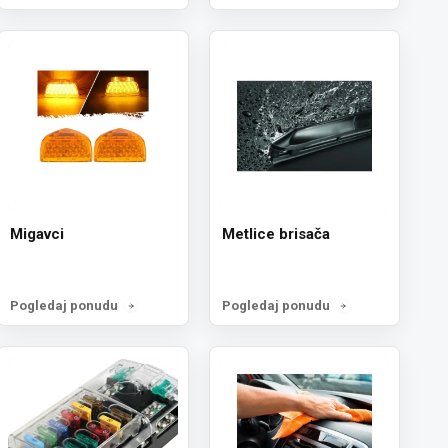
Migavci
Metlice brisača
Pogledaj ponudu
Pogledaj ponudu