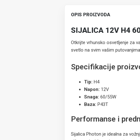
OPIS PROIZVODA
SIJALICA 12V H4 
Otkrijte vrhunsko osvetljenje za v
svetlo na svim vašim putovanjima
Specifikacije proiz
Tip:
H4
Napon:
12V
Snaga:
60/55W
Baza:
P43T
Performanse i predn
Sijalica Photon je idealna za vožnj