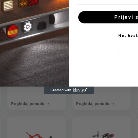
Pogledaj ponudu
Pogledaj ponudu
Prijavi 
Ne, hval
Farovi
Gabaritna svetla
Pogledaj ponudu
Pogledaj ponudu