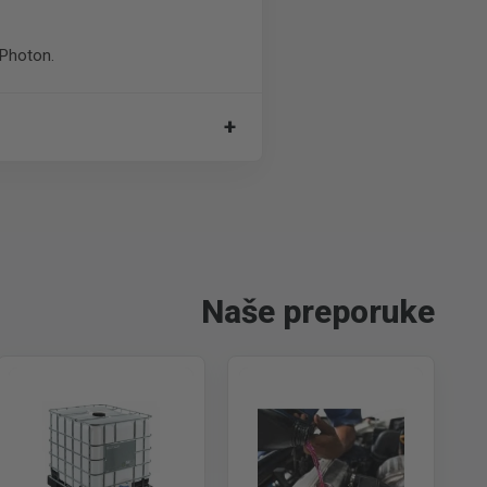
a Photon.
+
Naše preporuke