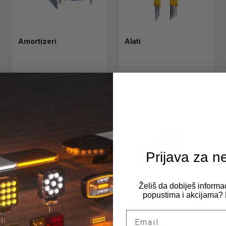
Amortizeri
Alati
Pogledaj ponudu
Pogledaj ponudu
Prijava za n
Želiš da dobiješ informa
popustima i akcijama? P
Bakarne podloške
Brave paljenja
Email