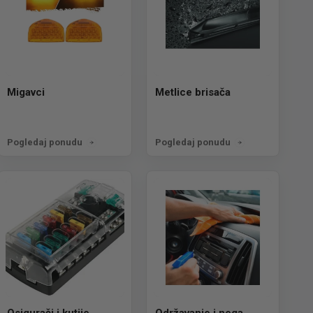
Migavci
Metlice brisača
Pogledaj ponudu
Pogledaj ponudu
Osigurači i kutije
Održavanje i nega