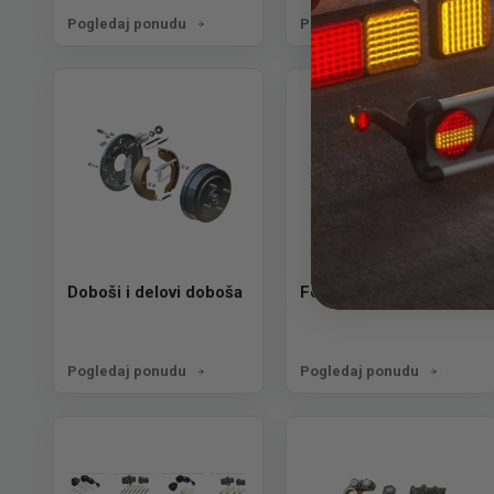
Pogledaj ponudu
Pogledaj ponudu
Doboši i delovi doboša
Felne i točkovi
Pogledaj ponudu
Pogledaj ponudu