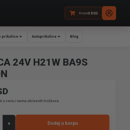
Korpa
0
RSD
 prikolice
Autoprikolice
Blog
ICA 24V H21W BA9S
ON
SD
t u cenu i nema skrivenih troškova.
+
Dodaj u korpu