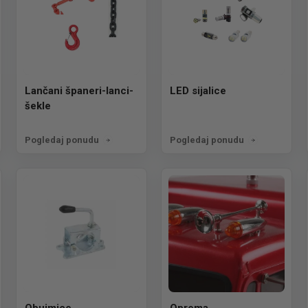
Lančani španeri-lanci-
LED sijalice
šekle
Pogledaj ponudu
Pogledaj ponudu
Obujmice
Oprema