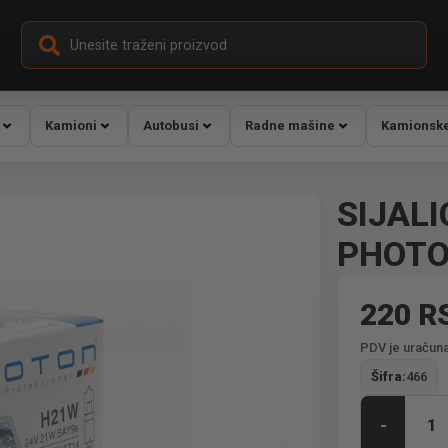
Kamioni
Autobusi
Radne mašine
Kamionske
SIJAL
PHOT
220 R
PDV je uračuna
Šifra:
466
-