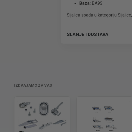
Baza:
BA9S
Sijalica spada u kategoriju Sijalic
SLANJE I DOSTAVA
Trošak dostave je 700 RSD za ceo
IZDVAJAMO ZA VAS