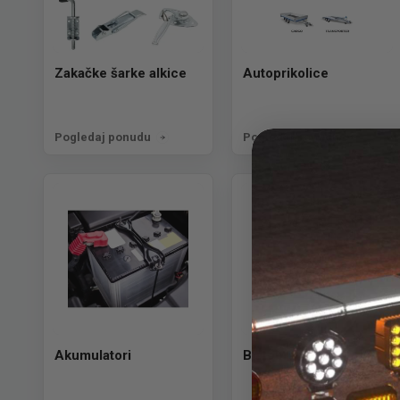
Zakačke šarke alkice
Autoprikolice
Pogledaj ponudu
Pogledaj ponudu
Akumulatori
Blatobrani