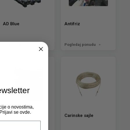
AD Blue
Antifriz
Pogledaj ponudu
Pogledaj ponudu
ewsletter
cije o novostima,
rijavi se ovde.
Creva goriva
Carinske sajle