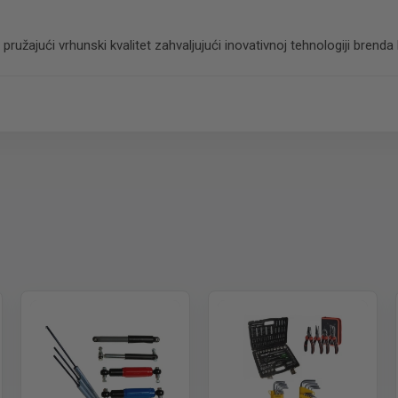
e, pružajući vrhunski kvalitet zahvaljujući inovativnoj tehnologiji brend
 paket.