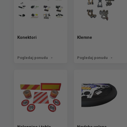
Konektori
Klemne
Pogledaj ponudu
Pogledaj ponudu
Nalepnice i table
Navlake volana