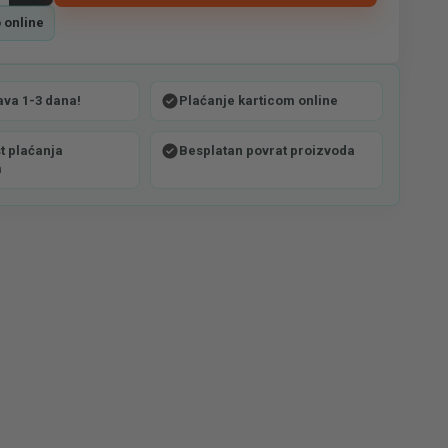
 online
ava 1-3 dana!
Plaćanje karticom online
 plaćanja
Besplatan povrat proizvoda
m