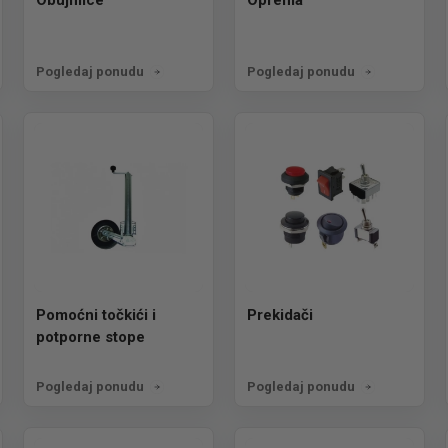
Pogledaj ponudu
Pogledaj ponudu
Pomoćni točkići i
Prekidači
potporne stope
Pogledaj ponudu
Pogledaj ponudu