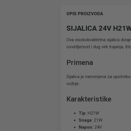
OPIS PROIZVODA
SIJALICA 24V H21
Ova visokokvalitetna sijalica diz
osvetljenost i dug vek trajanja, š
Primena
Sijalica je namenjena za upotrebu
vožnje.
Karakteristike
Tip:
H21W
Snaga:
21W
Napon:
24V