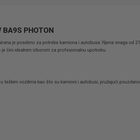
W BA9S PHOTON
ajnirana je posebno za potrebe kamiona i autobusa. Njena snaga od 2
to je čini idealnim izborom za profesionalnu upotrebu.
 u teškim vozilima kao što su kamioni i autobusi, pružajući pouzdano