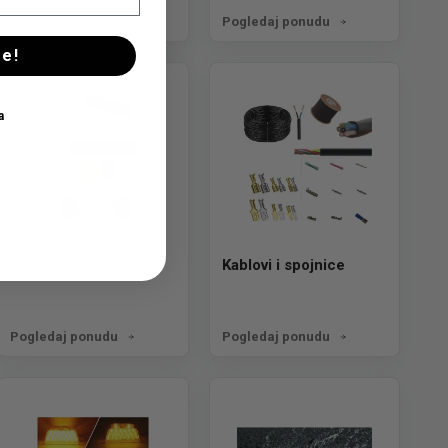
Pogledaj ponudu
Pogledaj ponudu
se!
a
Katadiopteri
Kablovi i spojnice
Pogledaj ponudu
Pogledaj ponudu