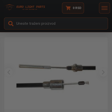
0
RSD