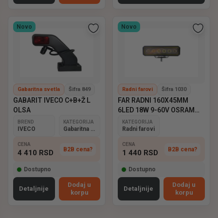
Novo
Novo
Gabaritna svetla
Šifra 849
Radni farovi
Šifra 1030
GABARIT IVECO C+B+Ž L
FAR RADNI 160X45MM
OLSA
6LED 18W 9-60V OSRAM
EMARK
BREND
KATEGORIJA
KATEGORIJA
IVECO
Gabaritna svetla
Radni farovi
CENA
CENA
B2B cena?
B2B cena?
4 410
RSD
1 440
RSD
Dostupno
Dostupno
Dodaj u
Dodaj u
Detaljnije
Detaljnije
korpu
korpu