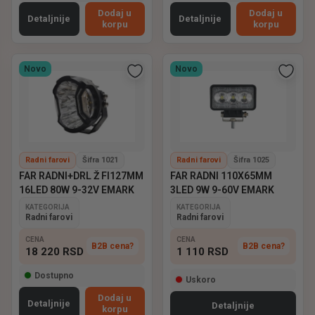
Dodaj u
Dodaj u
Detaljnije
Detaljnije
korpu
korpu
Novo
Novo
Radni farovi
Šifra 1021
Radni farovi
Šifra 1025
FAR RADNI+DRL Ž FI127MM
FAR RADNI 110X65MM
16LED 80W 9-32V EMARK
3LED 9W 9-60V EMARK
KATEGORIJA
KATEGORIJA
Radni farovi
Radni farovi
CENA
CENA
B2B cena?
B2B cena?
18 220
RSD
1 110
RSD
Dostupno
Uskoro
Dodaj u
Detaljnije
Detaljnije
korpu