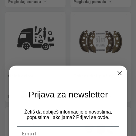
Pogledaj ponudu
Pogledaj ponudu
Ostali delovi
Pakne i disk pločice
Prijava za newsletter
Pogledaj ponudu
Pogledaj ponudu
Želiš da dobiješ informacije o novostima,
popustima i akcijama? Prijavi se ovde.
Email