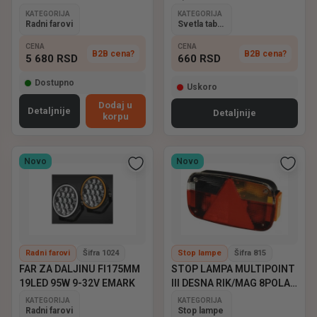
KATEGORIJA
KATEGORIJA
Radni farovi
Svetla tablice
CENA
CENA
B2B cena?
B2B cena?
5 680
RSD
660
RSD
Dostupno
Uskoro
Dodaj u
Detaljnije
Detaljnije
korpu
Novo
Novo
Radni farovi
Šifra 1024
Stop lampe
Šifra 815
FAR ZA DALJINU FI175MM
STOP LAMPA MULTIPOINT
19LED 95W 9-32V EMARK
III DESNA RIK/MAG 8POLA
ASPOCK
KATEGORIJA
KATEGORIJA
Radni farovi
Stop lampe