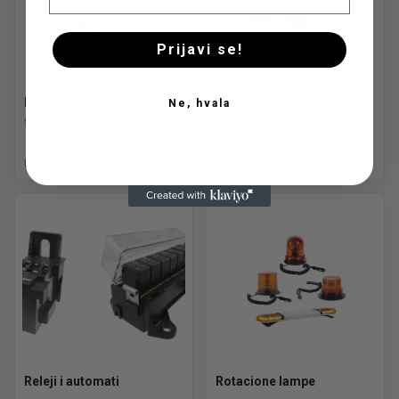
Prijavi se!
Pomoćni točkići i potporne
Prekidači
Ne, hvala
stope
Pogledaj ponudu
Pogledaj ponudu
Releji i automati
Rotacione lampe