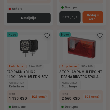
Dostupno
Uskoro
Dodaj u
Detaljnije
Detaljnije
korpu
Novo
Novo
Radni farovi
Šifra 1017
Stop lampe
Šifra 810
FAR RADNI+BLIC Ž
STOP LAMPA MULTIPOINT
110X110MM 16LED 9-80V
I DESNA RIKVERC 5POLA
EMARK
ASPOCK
KATEGORIJA
KATEGORIJA
Radni farovi
Stop lampe
CENA
CENA
B2B cena?
B2B cena?
1 130
RSD
2 560
RSD
Dostupno
Dostupno