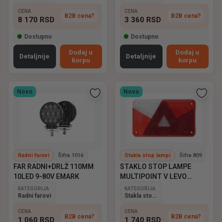
CENA
CENA
B2B cena?
B2B cena?
8 170
RSD
3 360
RSD
Dostupno
Dostupno
Dodaj u
Dodaj u
Detaljnije
Detaljnije
korpu
korpu
Novo
Novo
Radni farovi
Šifra 1016
Stakla stop lampi
Šifra 809
FAR RADNI+DRLŽ 110MM
STAKLO STOP LAMPE
10LED 9-80V EMARK
MULTIPOINT V LEVO
ASPOCK
KATEGORIJA
KATEGORIJA
Radni farovi
Stakla stop lampi
CENA
CENA
B2B cena?
B2B cena?
1 060
RSD
1 740
RSD