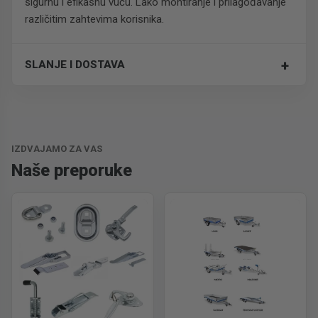
sigurnu i efikasnu vuču. Lako montiranje i prilagođavanje
različitim zahtevima korisnika.
+
SLANJE I DOSTAVA
Trošak dostave je 700 RSD za ceo paket.
IZDVAJAMO ZA VAS
Naše preporuke