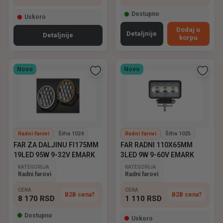
Dostupno
Uskoro
Dodaj u
Detaljnije
Detaljnije
korpu
Novo
Novo
Radni farovi
Šifra 1024
Radni farovi
Šifra 1025
FAR ZA DALJINU FI175MM
FAR RADNI 110X65MM
19LED 95W 9-32V EMARK
3LED 9W 9-60V EMARK
KATEGORIJA
KATEGORIJA
Radni farovi
Radni farovi
CENA
CENA
B2B cena?
B2B cena?
8 170
RSD
1 110
RSD
Dostupno
Uskoro