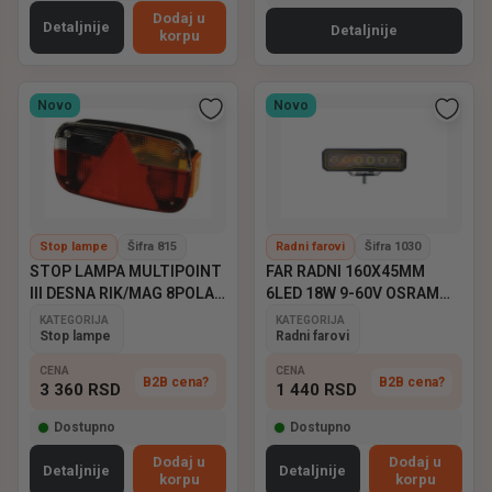
Dodaj u
Detaljnije
Detaljnije
korpu
Novo
Novo
Stop lampe
Šifra 815
Radni farovi
Šifra 1030
STOP LAMPA MULTIPOINT
FAR RADNI 160X45MM
III DESNA RIK/MAG 8POLA
6LED 18W 9-60V OSRAM
ASPOCK
EMARK
KATEGORIJA
KATEGORIJA
Stop lampe
Radni farovi
CENA
CENA
B2B cena?
B2B cena?
3 360
RSD
1 440
RSD
Dostupno
Dostupno
Dodaj u
Dodaj u
Detaljnije
Detaljnije
korpu
korpu