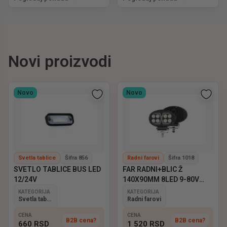
Novi proizvodi
Novo
Novo
Svetla tablice
Šifra 856
Radni farovi
Šifra 1018
SVETLO TABLICE BUS LED
FAR RADNI+BLIC Ž
12/24V
140X90MM 8LED 9-80V
EMARK
KATEGORIJA
KATEGORIJA
Svetla tablice
Radni farovi
CENA
CENA
B2B cena?
B2B cena?
660
RSD
1 520
RSD