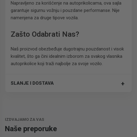
Napravljeno za korišćenje na autoprikolicama, ova sajla
garantuje sigurnu vožnju i pouzdane performanse. Nije
namenjena za druge tipove vozila.
Zašto Odabrati Nas?
Naš proizvod obezbeđuje dugotrajnu pouzdanost i visok
kvalitet, što ga čini idealnim izborom za svakog vlasnika
autoprikolice koji traži najbolje za svoje vozilo.
+
SLANJE I DOSTAVA
Trošak dostave je 700 RSD za ceo paket.
IZDVAJAMO ZA VAS
Naše preporuke