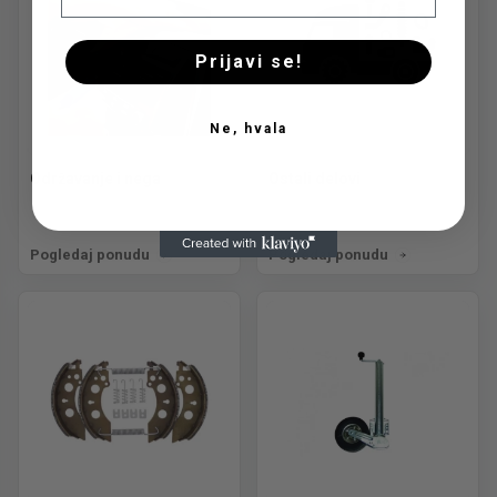
Prijavi se!
Ne, hvala
Održavanje i nega
Ostali delovi
Pogledaj ponudu
Pogledaj ponudu