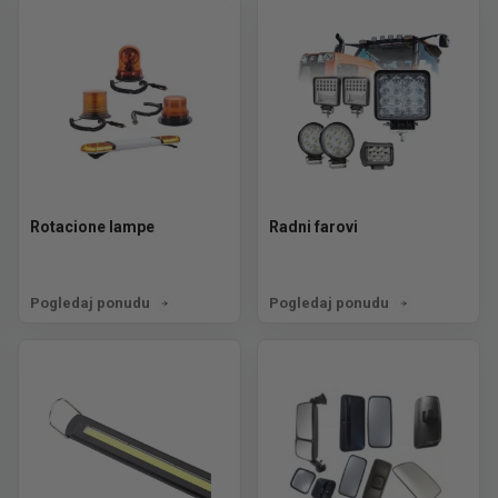
Rotacione lampe
Radni farovi
Pogledaj ponudu
Pogledaj ponudu