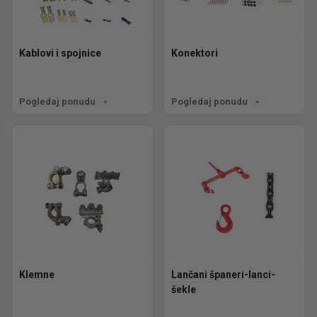
Kablovi i spojnice
Konektori
Pogledaj ponudu
Pogledaj ponudu
Klemne
Lančani španeri-lanci-
šekle