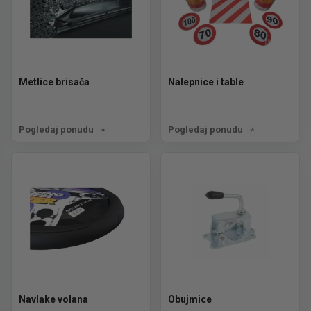
Metlice brisača
Nalepnice i table
Pogledaj ponudu
Pogledaj ponudu
Navlake volana
Obujmice