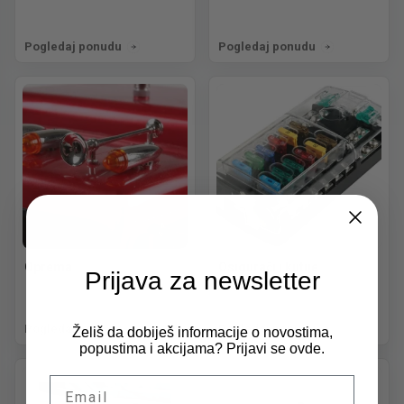
Pogledaj ponudu
Pogledaj ponudu
Oprema
Osigurači i kutije
Prijava za newsletter
Pogledaj ponudu
Pogledaj ponudu
Želiš da dobiješ informacije o novostima,
popustima i akcijama? Prijavi se ovde.
Email