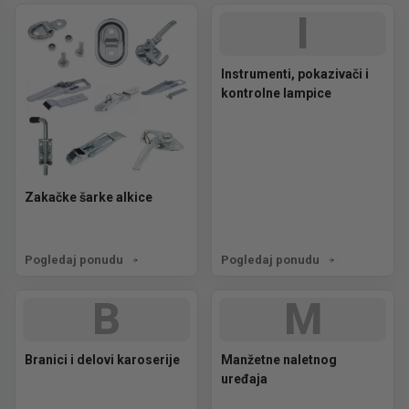
I
Instrumenti, pokazivači i
kontrolne lampice
Zakačke šarke alkice
Pogledaj ponudu
Pogledaj ponudu
B
M
Branici i delovi karoserije
Manžetne naletnog
uređaja