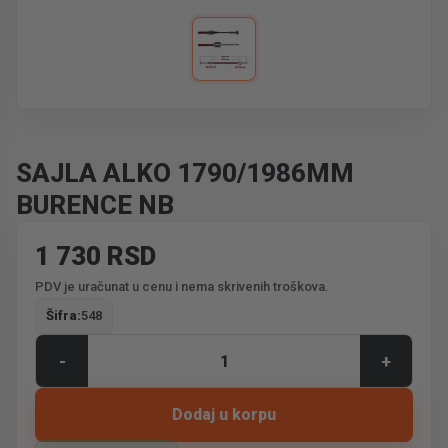
SAJLA ALKO 1790/1986MM
BURENCE NB
1 730 RSD
PDV je uračunat u cenu i nema skrivenih troškova.
Šifra:
548
-
+
Dodaj u korpu