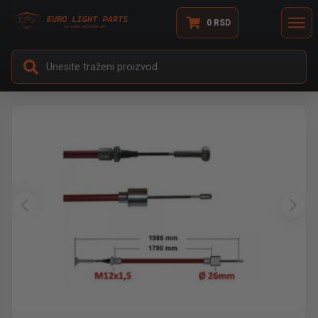
0
RSD