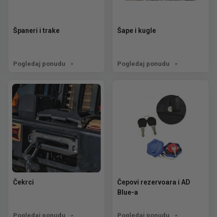
Španeri i trake
Šape i kugle
Pogledaj ponudu
Pogledaj ponudu
Čekrci
Čepovi rezervoara i AD
Blue-a
Pogledaj ponudu
Pogledaj ponudu