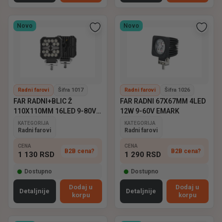
Novo
Novo
Radni farovi
Šifra 1017
Radni farovi
Šifra 1026
FAR RADNI+BLIC Ž
FAR RADNI 67X67MM 4LED
110X110MM 16LED 9-80V
12W 9-60V EMARK
EMARK
KATEGORIJA
KATEGORIJA
Radni farovi
Radni farovi
CENA
CENA
B2B cena?
B2B cena?
1 130
RSD
1 290
RSD
Dostupno
Dostupno
Dodaj u
Dodaj u
Detaljnije
Detaljnije
korpu
korpu