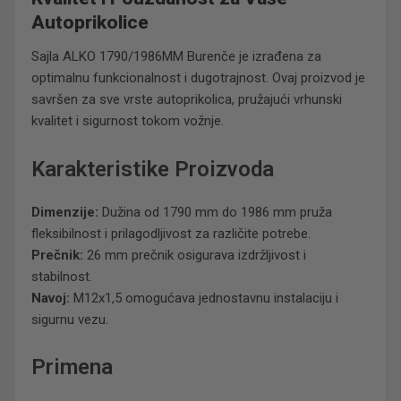
Autoprikolice
Sajla ALKO 1790/1986MM Burenče je izrađena za
optimalnu funkcionalnost i dugotrajnost. Ovaj proizvod je
savršen za sve vrste autoprikolica, pružajući vrhunski
kvalitet i sigurnost tokom vožnje.
Karakteristike Proizvoda
Dimenzije:
Dužina od 1790 mm do 1986 mm pruža
fleksibilnost i prilagodljivost za različite potrebe.
Prečnik:
26 mm prečnik osigurava izdržljivost i
stabilnost.
Navoj:
M12x1,5 omogućava jednostavnu instalaciju i
sigurnu vezu.
Primena