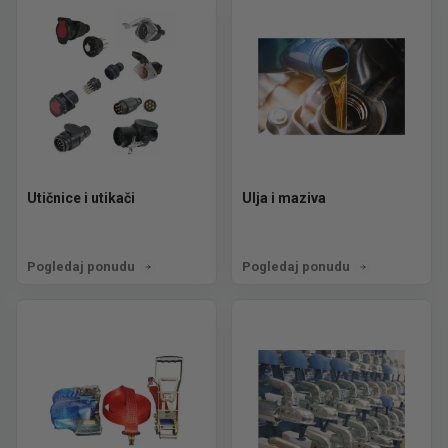
Utičnice i utikači
Ulja i maziva
Pogledaj ponudu
Pogledaj ponudu