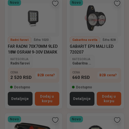
Novo
Novo
Radni farovi
Šifra 1020
Gabaritna svetla
Šifra 828
FAR RADNI 70X70MM 9LED
GABARIT EPII MALI LED
18W OSRAM 9-30V EMARK
720207
KATEGORIJA
KATEGORIJA
Radni farovi
Gabaritna svetla
CENA
CENA
B2B cena?
B2B cena?
2 520
RSD
660
RSD
Dostupno
Dostupno
Dodaj u
Dodaj u
Detaljnije
Detaljnije
korpu
korpu
Novo
Novo