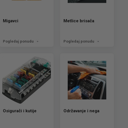
Migavci
Metlice brisača
Pogledaj ponudu
Pogledaj ponudu
Osigurači i kutije
Održavanje i nega