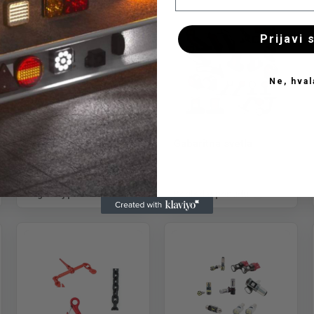
Prijavi 
Ne, hval
Farovi
Gabaritna svetla
Pogledaj ponudu
Pogledaj ponudu