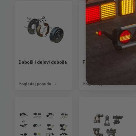
Doboši i delovi doboša
Felne i točkovi
Pogledaj ponudu
Pogledaj ponudu