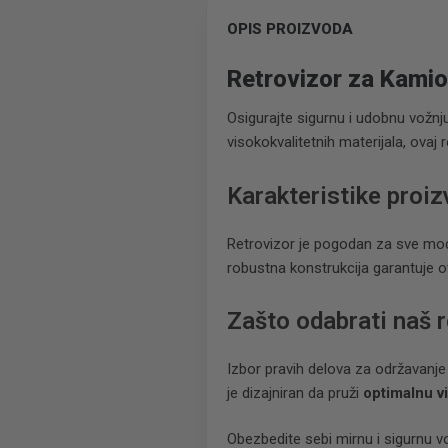
OPIS PROIZVODA
Retrovizor za Kami
Osigurajte sigurnu i udobnu vožn
visokokvalitetnih materijala, ovaj 
Karakteristike proi
Retrovizor je pogodan za sve mode
robustna konstrukcija garantuje 
Zašto odabrati naš r
Izbor pravih delova za održavanj
je dizajniran da pruži
optimalnu vi
Obezbedite sebi mirnu i sigurnu v