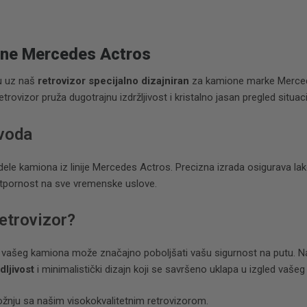
one Mercedes Actros
ju uz naš
retrovizor specijalno dizajniran
za kamione marke Merced
retrovizor pruža dugotrajnu izdržljivost i kristalno jasan pregled situac
zvoda
le kamiona iz linije Mercedes Actros. Precizna izrada osigurava lak
otpornost na sve vremenske uslove.
etrovizor?
e vašeg kamiona može značajno poboljšati vašu sigurnost na putu. 
dljivost
i minimalistički dizajn koji se savršeno uklapa u izgled vašeg 
ožnju sa našim visokokvalitetnim retrovizorom.