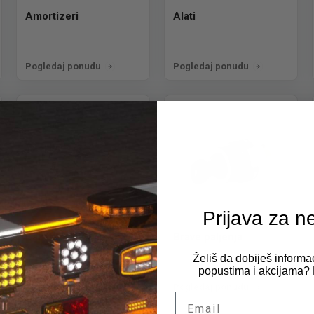
Amortizeri
Alati
Pogledaj ponudu
Pogledaj ponudu
Prijava za n
Bakarne podloške
Brave paljenja
Želiš da dobiješ informa
popustima i akcijama? P
Pogledaj ponudu
Pogledaj ponudu
Email