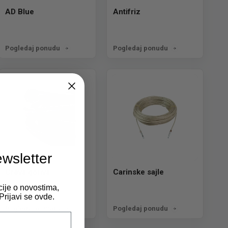
AD Blue
Antifriz
Pogledaj ponudu
Pogledaj ponudu
ewsletter
Creva goriva
Carinske sajle
cije o novostima,
rijavi se ovde.
Pogledaj ponudu
Pogledaj ponudu