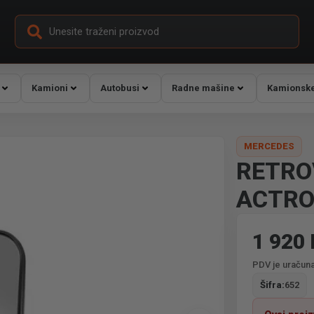
Kamioni
Autobusi
Radne mašine
Kamionske
MERCEDES
RETRO
ACTRO
1 920
PDV je uračuna
Šifra:
652