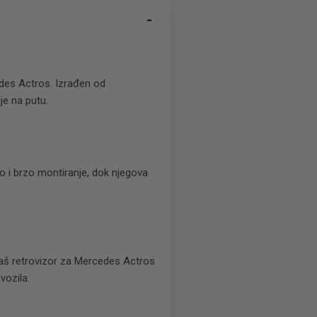
-
es Actros. Izrađen od
ije na putu.
o i brzo montiranje, dok njegova
Naš retrovizor za Mercedes Actros
vozila.