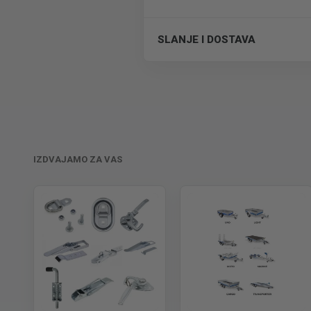
SLANJE I DOSTAVA
Trošak dostave je 700 RSD za ceo
IZDVAJAMO ZA VAS