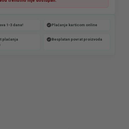
zvod trenutno nije dostupan.
ava 1-3 dana!
Plaćanje karticom online
 plaćanja
Besplatan povrat proizvoda
m