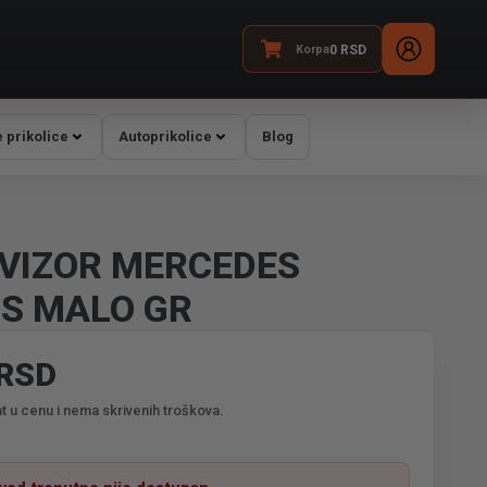
Korpa
0
RSD
 prikolice
Autoprikolice
Blog
VIZOR MERCEDES
S MALO GR
 RSD
t u cenu i nema skrivenih troškova.