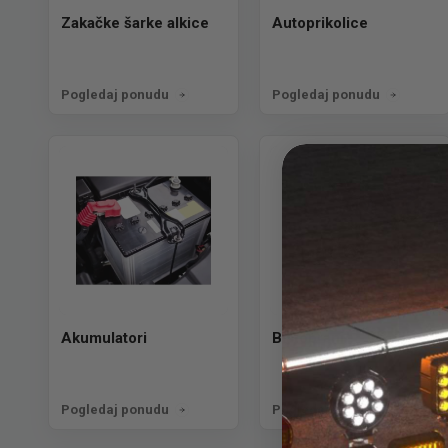
Zakačke šarke alkice
Autoprikolice
Pogledaj ponudu
Pogledaj ponudu
Akumulatori
Blatobrani
Pogledaj ponudu
Pogledaj ponudu