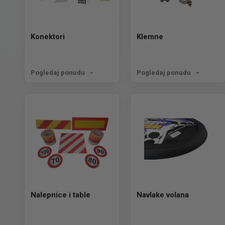
Konektori
Klemne
Pogledaj ponudu
Pogledaj ponudu
Nalepnice i table
Navlake volana