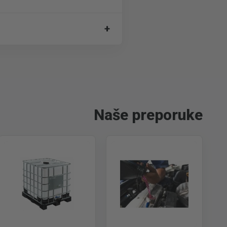
+
Naše preporuke