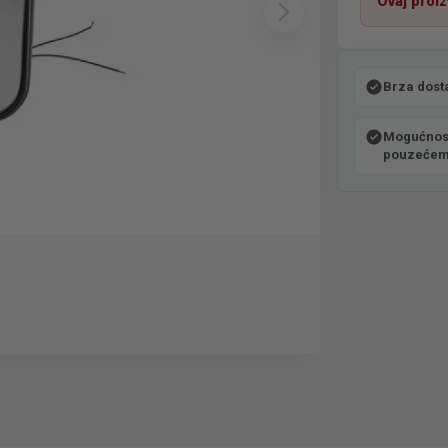
Ovaj proi
Brza dost
Mogućnost
pouzeće