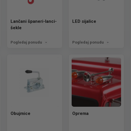
Lančani španeri-lanci-
LED sijalice
šekle
Pogledaj ponudu
Pogledaj ponudu
Obujmice
Oprema