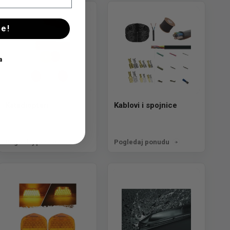
se!
a
Katadiopteri
Kablovi i spojnice
Pogledaj ponudu
Pogledaj ponudu