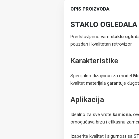
OPIS PROIZVODA
STAKLO OGLEDALA
Predstavljamo vam
staklo ogled
pouzdan i kvalitetan retrovizor.
Karakteristike
Specijalno dizajniran za model
Me
kvalitet materijala garantuje dug
Aplikacija
Idealno za sve vrste
kamiona
, ov
omogućava brzu i efikasnu zame
Izaberite kvalitet i sigurnost 