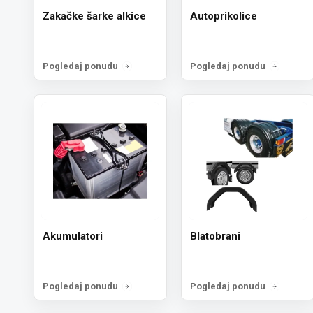
Zakačke šarke alkice
Autoprikolice
Pogledaj ponudu
Pogledaj ponudu
Akumulatori
Blatobrani
Pogledaj ponudu
Pogledaj ponudu