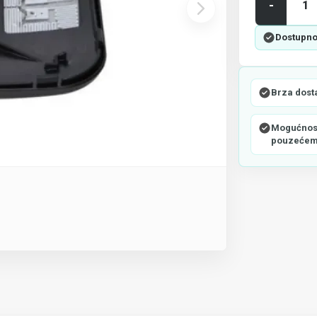
-
Dostupno
Brza dost
Mogućnost
pouzeće