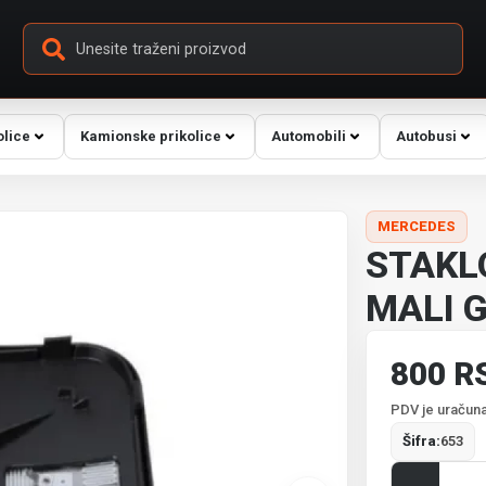
olice
Kamionske prikolice
Automobili
Autobusi
MERCEDES
STAKL
MALI 
800 R
PDV je uračuna
Šifra:
653