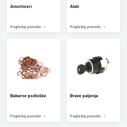
Amortizeri
Alati
Pogledaj ponudu
Pogledaj ponudu
Prijava za n
Bakarne podloške
Brave paljenja
Želiš da dobiješ informa
popustima i akcijama? P
Pogledaj ponudu
Pogledaj ponudu
Email