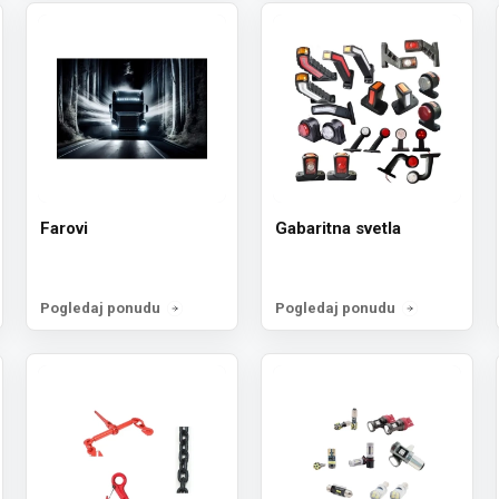
Prijavi 
Ne, hval
Farovi
Gabaritna svetla
Pogledaj ponudu
Pogledaj ponudu