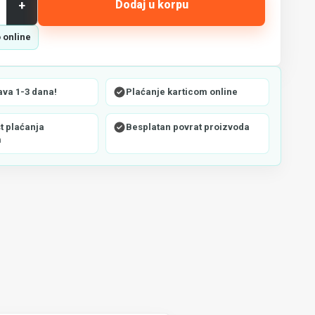
+
Dodaj u korpu
 online
ava 1-3 dana!
Plaćanje karticom online
 plaćanja
Besplatan povrat proizvoda
m