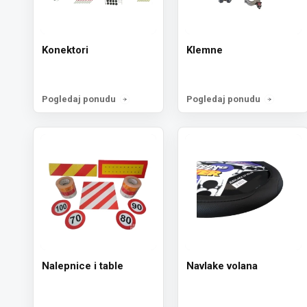
Konektori
Klemne
Pogledaj ponudu
Pogledaj ponudu
Nalepnice i table
Navlake volana