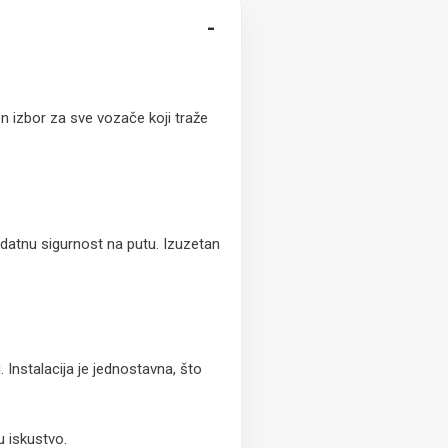
-
 izbor za sve vozače koji traže
odatnu sigurnost na putu. Izuzetan
 Instalacija je jednostavna, što
 iskustvo.