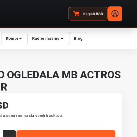
Korpa
0
RSD
Kombi
Radne mašine
Blog
O OGLEDALA MB ACTROS
GR
SD
t u cenu i nema skrivenih troškova.