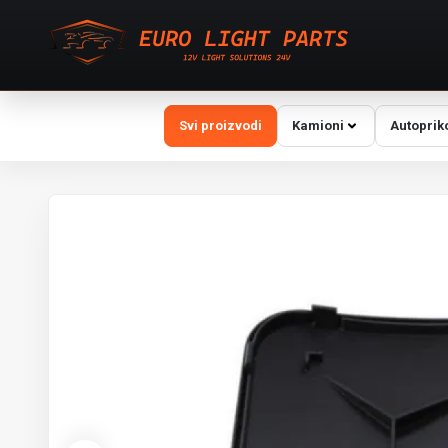
Svi proizvodi
Kamioni
Autoprik