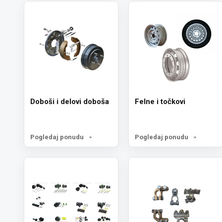
Doboši i delovi doboša
Felne i točkovi
Pogledaj ponudu
Pogledaj ponudu