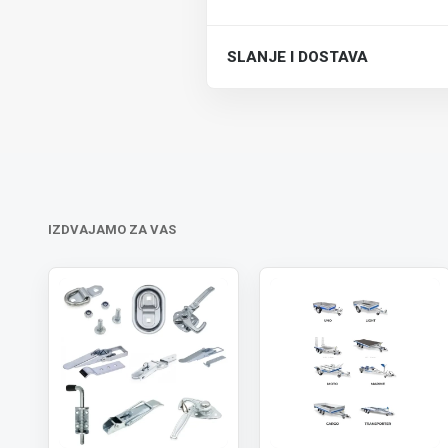
SLANJE I DOSTAVA
Trošak dostave je 700 RSD za ceo
IZDVAJAMO ZA VAS