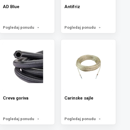
AD Blue
Antifriz
Pogledaj ponudu
Pogledaj ponudu
ewsletter
Creva goriva
Carinske sajle
cije o novostima,
rijavi se ovde.
Pogledaj ponudu
Pogledaj ponudu