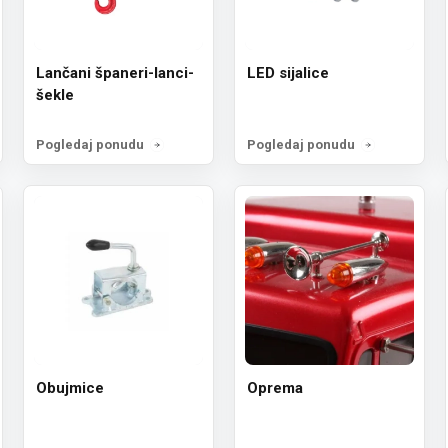
Lančani španeri-lanci-
LED sijalice
šekle
Pogledaj ponudu
Pogledaj ponudu
Obujmice
Oprema