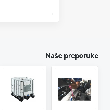
+
Naše preporuke