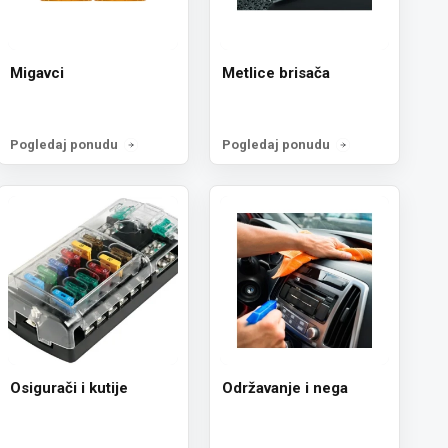
Migavci
Metlice brisača
Pogledaj ponudu
Pogledaj ponudu
Osigurači i kutije
Održavanje i nega