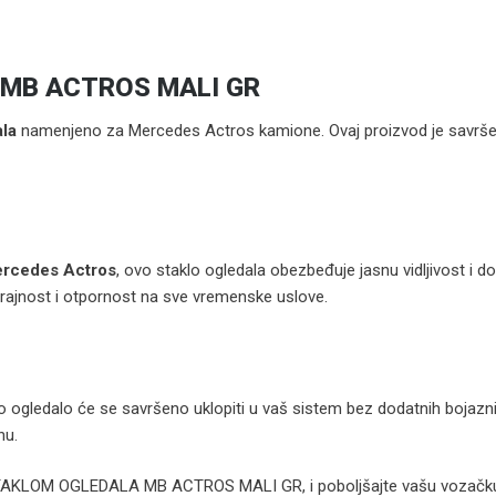
 MB ACTROS MALI GR
ala
namenjeno za Mercedes Actros kamione. Ovaj proizvod je savršen
rcedes Actros
, ovo staklo ogledala obezbeđuje jasnu vidljivost i d
otrajnost i otpornost na sve vremenske uslove.
o ogledalo će se savršeno uklopiti u vaš sistem bez dodatnih bojazni.
nu.
sa STAKLOM OGLEDALA MB ACTROS MALI GR, i poboljšajte vašu vozačku