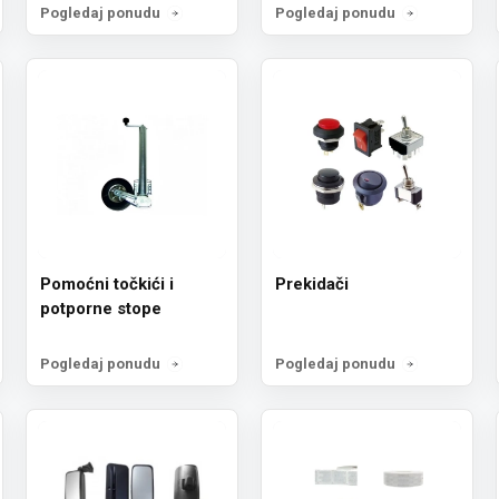
Pogledaj ponudu
Pogledaj ponudu
Pomoćni točkići i
Prekidači
potporne stope
Pogledaj ponudu
Pogledaj ponudu