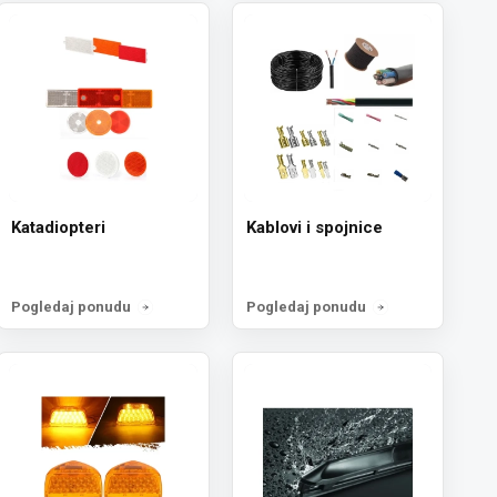
se!
a
Katadiopteri
Kablovi i spojnice
Pogledaj ponudu
Pogledaj ponudu