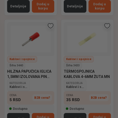
Dodaj u
Dodaj u
Detaljnije
Detaljnije
korpu
korpu
Kablovi i spojnice
Kablovi i spojnice
Šifra 3440
Šifra 3433
HILZNA PAPUČICA IGLICA
TERMOSPOJNICA
1,5MM IZOLOVANA PIN
KABLOVA 4-6MM ŽUTA MN
1,25
KATEGORIJA
KATEGORIJA
Kablovi i spojnice
Kablovi i spojnice
CENA
CENA
B2B cena?
B2B cena?
5
RSD
35
RSD
Dostupno
Dostupno
Dodaj u
Dodaj u