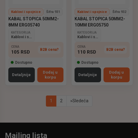
Kablovi i spojnice
Šifra 931
Kablovi i spojnice
Šifra 932
KABAL STOPICA 50MM2-
KABAL STOPICA 50MM2-
8MM ERG05740
10MM ERG05750
KATEGORIJA
KATEGORIJA
Kablovi i spojnice
Kablovi i spojnice
CENA
CENA
B2B cena?
B2B cena?
105
RSD
110
RSD
Dostupno
Dostupno
Dodaj u
Dodaj u
Detaljnije
Detaljnije
korpu
korpu
1
2
»
Sledeća
Mailing lista