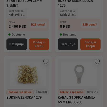
START KABLOVI 25MM
BUKSNA MUŠKA DUŽA
3,5MET
1275
KATEGORIJA
KATEGORIJA
Kablovi i spojnice
Kablovi i spojnice
CENA
CENA
B2B cena?
B2B cena?
2 400
RSD
8
RSD
Dostupno
Dostupno
Dodaj u
Dodaj u
Detaljnije
Detaljnije
korpu
korpu
Kablovi i spojnice
Šifra 898
Kablovi i spojnice
Šifra 916
BUKSNA ŽENSKA 1279
KABAL STOPICA 6MM2-
6MM ERG05200