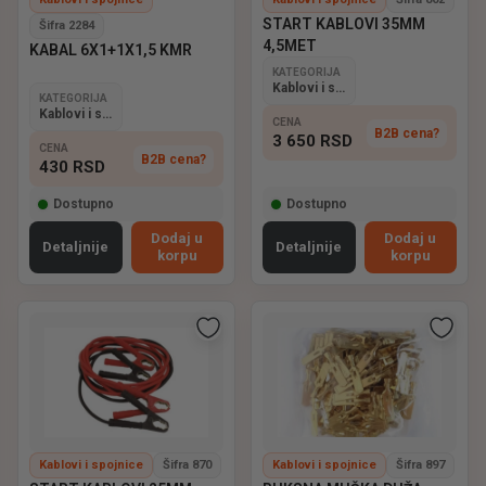
START KABLOVI 35MM
Šifra 2284
4,5MET
KABAL 6X1+1X1,5 KMR
KATEGORIJA
Kablovi i spojnice
KATEGORIJA
Kablovi i spojnice
CENA
B2B cena?
3 650
RSD
CENA
B2B cena?
430
RSD
Dostupno
Dostupno
Dodaj u
Dodaj u
Detaljnije
Detaljnije
korpu
korpu
Kablovi i spojnice
Šifra 870
Kablovi i spojnice
Šifra 897