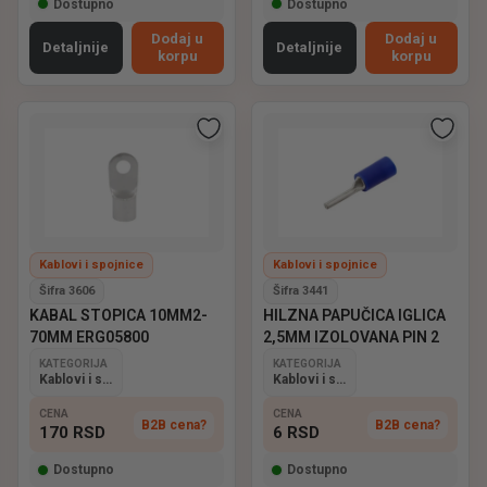
Dostupno
Dostupno
Dodaj u
Dodaj u
Detaljnije
Detaljnije
korpu
korpu
Kablovi i spojnice
Kablovi i spojnice
Šifra 3606
Šifra 3441
KABAL STOPICA 10MM2-
HILZNA PAPUČICA IGLICA
70MM ERG05800
2,5MM IZOLOVANA PIN 2
KATEGORIJA
KATEGORIJA
Kablovi i spojnice
Kablovi i spojnice
CENA
CENA
B2B cena?
B2B cena?
170
RSD
6
RSD
Dostupno
Dostupno