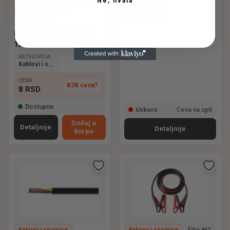
Ne, hvala
PLAVA
KATEGORIJA
Kablovi i spojnice
Kablovi i spojnice
Šifra 2247
BUKSNA MUŠKA KRAĆA
1274
KATEGORIJA
Kablovi i spojnice
CENA
B2B cena?
8
RSD
Dostupno
Uskoro
Cena na upit
Dodaj u
Detaljnije
Detaljnije
korpu
Kablovi i spojnice
Kablovi i spojnice
Šifra 862