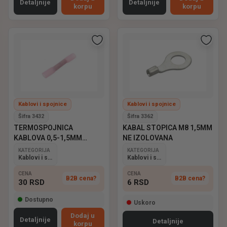
Detaljnije
Detaljnije
korpu
korpu
Kablovi i spojnice
Kablovi i spojnice
Šifra 3432
Šifra 3362
TERMOSPOJNICA
KABAL STOPICA M8 1,5MM
KABLOVA 0,5-1,5MM
NE IZOLOVANA
CRVENA MN
KATEGORIJA
KATEGORIJA
Kablovi i spojnice
Kablovi i spojnice
CENA
CENA
B2B cena?
B2B cena?
30
RSD
6
RSD
Dostupno
Uskoro
Dodaj u
Detaljnije
Detaljnije
korpu