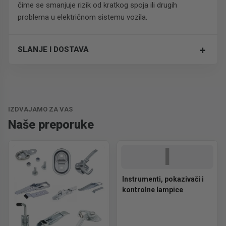
čime se smanjuje rizik od kratkog spoja ili drugih
problema u električnom sistemu vozila.
+
SLANJE I DOSTAVA
Trošak dostave je 700 RSD za ceo paket.
IZDVAJAMO ZA VAS
Naše preporuke
I
Instrumenti, pokazivači i
kontrolne lampice