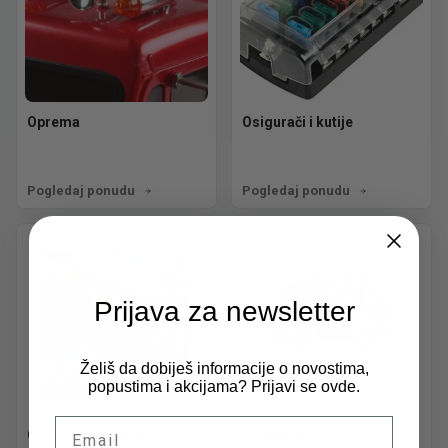
Oprema
Osigurači i kutije
Pogledaj ponudu
Pogledaj ponudu
Prijava za newsletter
Želiš da dobiješ informacije o novostima,
popustima i akcijama? Prijavi se ovde.
Email
Održavanje i nega
Ostali delovi