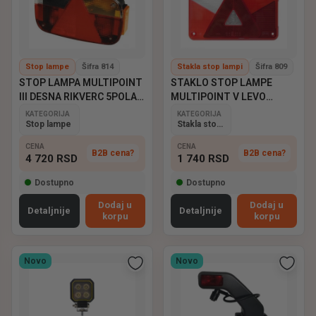
Stop lampe
Šifra 814
Stakla stop lampi
Šifra 809
STOP LAMPA MULTIPOINT
STAKLO STOP LAMPE
III DESNA RIKVERC 5POLA
MULTIPOINT V LEVO
ASPOCK
ASPOCK
KATEGORIJA
KATEGORIJA
Stop lampe
Stakla stop lampi
CENA
CENA
B2B cena?
B2B cena?
4 720
RSD
1 740
RSD
Dostupno
Dostupno
Dodaj u
Dodaj u
Detaljnije
Detaljnije
korpu
korpu
Novo
Novo