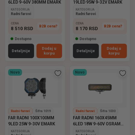
6LED 9-60V 380MM EMARK
19LED 95W 9-32V EMARK
KATEGORIJA
KATEGORIJA
Radni farovi
Radni farovi
CENA
CENA
B2B cena?
B2B cena?
8 510
RSD
8 170
RSD
Dostupno
Dostupno
Dodaj u
Dodaj u
Detaljnije
Detaljnije
korpu
korpu
Novo
Novo
Radni farovi
Šifra 1019
Radni farovi
Šifra 1030
FAR RADNI 100X100MM
FAR RADNI 160X45MM
9LED 25W 9-30V EMARK
6LED 18W 9-60V OSRAM
EMARK
KATEGORIJA
KATEGORIJA