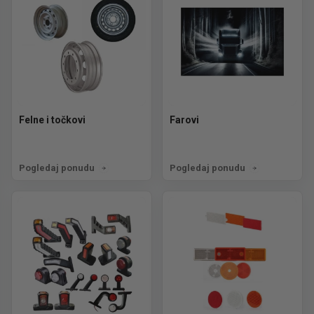
Felne i točkovi
Farovi
Pogledaj ponudu
Pogledaj ponudu