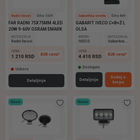
Radni farovi
Šifra 1029
Gabaritna svetla
Šifra 849
FAR RADNI 75X75MM 4LED
GABARIT IVECO C+B+Ž L
20W 9-60V OSRAM EMARK
OLSA
KATEGORIJA
BREND
KATEGORIJA
Radni farovi
IVECO
Gabaritna svetla
CENA
CENA
B2B cena?
B2B cena?
1 210
RSD
4 410
RSD
Dostupno
Uskoro
Dodaj u
Detaljnije
Detaljnije
korpu
Novo
Novo