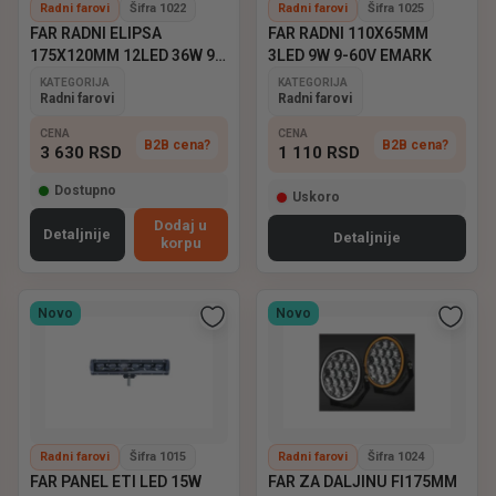
Radni farovi
Šifra 1022
Radni farovi
Šifra 1025
FAR RADNI ELIPSA
FAR RADNI 110X65MM
175X120MM 12LED 36W 9-
3LED 9W 9-60V EMARK
60V EMARK
KATEGORIJA
KATEGORIJA
Radni farovi
Radni farovi
CENA
CENA
B2B cena?
B2B cena?
3 630
RSD
1 110
RSD
Dostupno
Uskoro
Dodaj u
Detaljnije
Detaljnije
korpu
Novo
Novo
Radni farovi
Šifra 1015
Radni farovi
Šifra 1024
FAR PANEL ETI LED 15W
FAR ZA DALJINU FI175MM