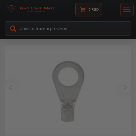
0
RSD