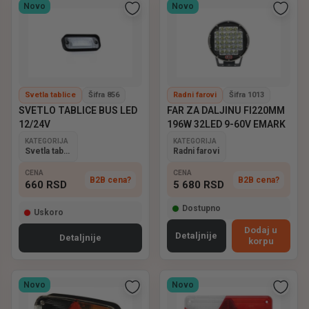
Novo
Novo
Svetla tablice
Šifra 856
Radni farovi
Šifra 1013
SVETLO TABLICE BUS LED
FAR ZA DALJINU FI220MM
12/24V
196W 32LED 9-60V EMARK
KATEGORIJA
KATEGORIJA
Svetla tablice
Radni farovi
CENA
CENA
B2B cena?
B2B cena?
660
RSD
5 680
RSD
Dostupno
Uskoro
Dodaj u
Detaljnije
Detaljnije
korpu
Novo
Novo