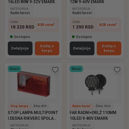
16LED 80W 9-32V EMARK
12W 9-60V EMARK
KATEGORIJA
KATEGORIJA
Radni farovi
Radni farovi
CENA
CENA
B2B cena?
B2B cena?
18 220
RSD
1 290
RSD
Dostupno
Dostupno
Dodaj u
Dodaj u
Detaljnije
Detaljnije
korpu
korpu
Novo
Novo
Stop lampe
Šifra 810
Radni farovi
Šifra 1016
STOP LAMPA MULTIPOINT
FAR RADNI+DRLŽ 110MM
I DESNA RIKVERC 5POLA
10LED 9-80V EMARK
ASPOCK
KATEGORIJA
KATEGORIJA