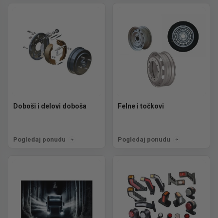
Doboši i delovi doboša
Felne i točkovi
Pogledaj ponudu
Pogledaj ponudu