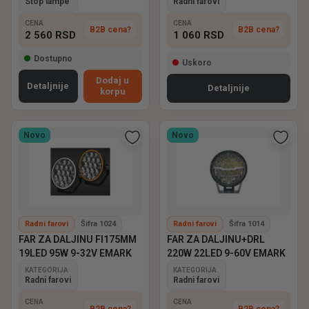
Stop lampe
Radni farovi
CENA
CENA
B2B cena?
B2B cena?
2 560
RSD
1 060
RSD
Dostupno
Uskoro
Dodaj u
Detaljnije
Detaljnije
korpu
Novo
Novo
Radni farovi
Šifra 1024
Radni farovi
Šifra 1014
FAR ZA DALJINU FI175MM
FAR ZA DALJINU+DRL
19LED 95W 9-32V EMARK
220W 22LED 9-60V EMARK
KATEGORIJA
KATEGORIJA
Radni farovi
Radni farovi
CENA
CENA
B2B cena?
B2B cena?