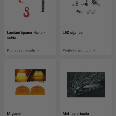
Lančani španeri-lanci-
LED sijalice
šekle
Pogledaj ponudu
Pogledaj ponudu
Migavci
Metlice brisača