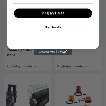
Prijavi se!
Ne, hvala
Pomoćni točkići i potporne
Prekidači
stope
Pogledaj ponudu
Pogledaj ponudu