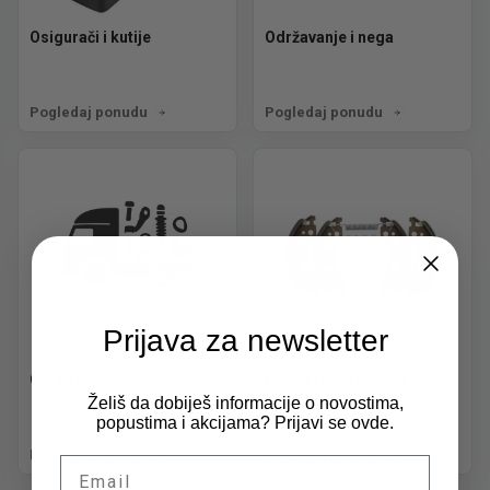
Osigurači i kutije
Održavanje i nega
Pogledaj ponudu
Pogledaj ponudu
Prijava za newsletter
Ostali delovi
Pakne i disk pločice
Želiš da dobiješ informacije o novostima,
popustima i akcijama? Prijavi se ovde.
Pogledaj ponudu
Pogledaj ponudu
Email