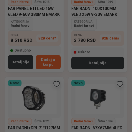
Radni farovi
Šifra 1015
Radni farovi
Šifra 1019
FAR PANEL ETI LED 15W
FAR RADNI 100X100MM
6LED 9-60V 380MM EMARK
9LED 25W 9-30V EMARK
KATEGORIJA
KATEGORIJA
Radni farovi
Radni farovi
CENA
CENA
B2B cena?
B2B cena?
8 510
RSD
2 780
RSD
Dostupno
Uskoro
Dodaj u
Detaljnije
Detaljnije
korpu
Novo
Novo
Radni farovi
Šifra 1021
Radni farovi
Šifra 1026
FAR RADNI+DRL Ž FI127MM
FAR RADNI 67X67MM 4LED