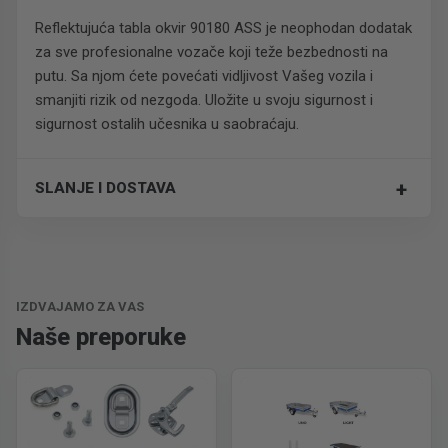
Reflektujuća tabla okvir 90180 ASS je neophodan dodatak
za sve profesionalne vozače koji teže bezbednosti na
putu. Sa njom ćete povećati vidljivost Vašeg vozila i
smanjiti rizik od nezgoda. Uložite u svoju sigurnost i
sigurnost ostalih učesnika u saobraćaju.
+
SLANJE I DOSTAVA
Trošak dostave je 700 RSD za ceo paket.
IZDVAJAMO ZA VAS
Naše preporuke