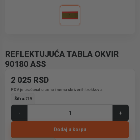
REFLEKTUJUĆA TABLA OKVIR
90180 ASS
2 025 RSD
PDV je uračunat u cenu i nema skrivenih troškova.
Šifra:
719
-
+
Dodaj u korpu