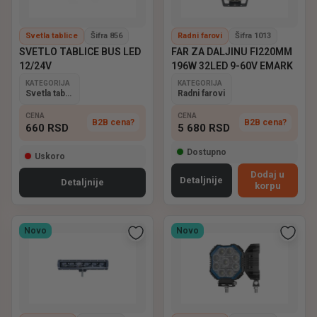
Svetla tablice
Šifra 856
Radni farovi
Šifra 1013
SVETLO TABLICE BUS LED
FAR ZA DALJINU FI220MM
12/24V
196W 32LED 9-60V EMARK
KATEGORIJA
KATEGORIJA
Svetla tablice
Radni farovi
CENA
CENA
B2B cena?
B2B cena?
660
RSD
5 680
RSD
Dostupno
Uskoro
Dodaj u
Detaljnije
Detaljnije
korpu
Novo
Novo