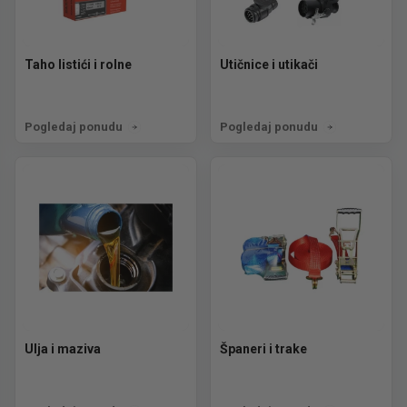
Taho listići i rolne
Utičnice i utikači
Pogledaj ponudu
Pogledaj ponudu
Ulja i maziva
Španeri i trake