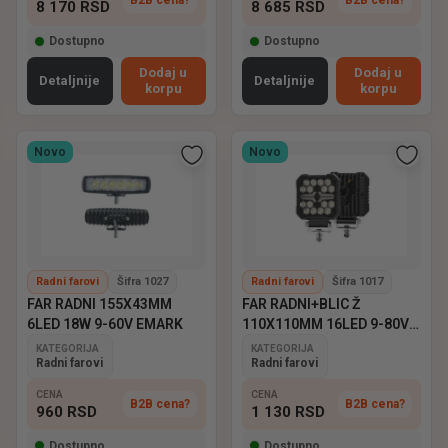
8 170
RSD
8 685
RSD
Dostupno
Dostupno
Dodaj u
Dodaj u
Detaljnije
Detaljnije
korpu
korpu
Novo
Novo
Radni farovi
Šifra 1027
Radni farovi
Šifra 1017
FAR RADNI 155X43MM
FAR RADNI+BLIC Ž
6LED 18W 9-60V EMARK
110X110MM 16LED 9-80V
EMARK
KATEGORIJA
KATEGORIJA
Radni farovi
Radni farovi
CENA
CENA
B2B cena?
B2B cena?
960
RSD
1 130
RSD
Dostupno
Dostupno