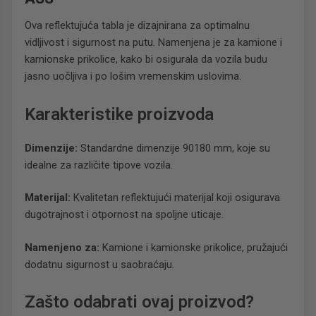
Ova reflektujuća tabla je dizajnirana za optimalnu
vidljivost i sigurnost na putu. Namenjena je za kamione i
kamionske prikolice, kako bi osigurala da vozila budu
jasno uočljiva i po lošim vremenskim uslovima.
Karakteristike proizvoda
Dimenzije:
Standardne dimenzije 90180 mm, koje su
idealne za različite tipove vozila.
Materijal:
Kvalitetan reflektujući materijal koji osigurava
dugotrajnost i otpornost na spoljne uticaje.
Namenjeno za:
Kamione i kamionske prikolice, pružajući
dodatnu sigurnost u saobraćaju.
Zašto odabrati ovaj proizvod?