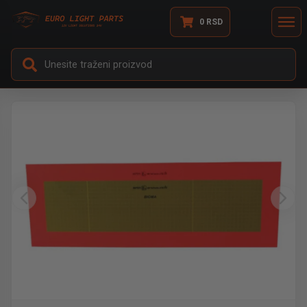
0
RSD