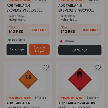
Nalepnice i table
Šifra 954
Nalepnice i table
Šifra 955
ADR TABLA 1.4
ADR TABLA 1.5
EKSPLOZIVI 300X300
EKSPLOZIVI 300X300
BICMA
BICMA
KATEGORIJA
KATEGORIJA
Nalepnice i table
Nalepnice i table
CENA
CENA
B2B cena?
B2B cena?
612
RSD
612
RSD
Dostupno
Uskoro
Dodaj u
Detaljnije
Detaljnije
korpu
Nalepnice i table
Šifra 956
Nalepnice i table
Šifra 957
ADR TABLA 1.6
ADR TABLA 2 ZAPALJIV
EKSPLOZIVI 300X300
MATERIJAL 300X300