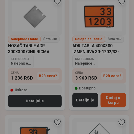
Nalepnice i table
Šifra 948
Nalepnice i table
Šifra 949
NOSAČ TABLE ADR
ADR TABLA 400X300
300X300 CINK BICMA
IZMENJIVA 30-1202/33-
1203
KATEGORIJA
KATEGORIJA
Nalepnice i table
Nalepnice i table
CENA
CENA
B2B cena?
B2B cena?
1 236
RSD
3 960
RSD
Dostupno
Uskoro
Dodaj u
Detaljnije
Detaljnije
korpu