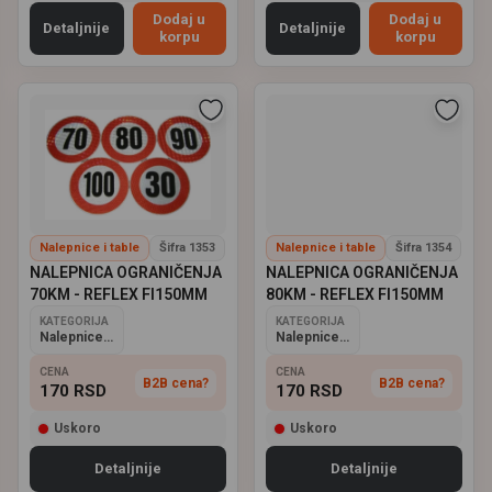
Dodaj u
Dodaj u
Detaljnije
Detaljnije
korpu
korpu
Nalepnice i table
Šifra 1353
Nalepnice i table
Šifra 1354
NALEPNICA OGRANIČENJA
NALEPNICA OGRANIČENJA
70KM - REFLEX FI150MM
80KM - REFLEX FI150MM
KATEGORIJA
KATEGORIJA
Nalepnice i table
Nalepnice i table
CENA
CENA
B2B cena?
B2B cena?
170
RSD
170
RSD
Uskoro
Uskoro
Detaljnije
Detaljnije