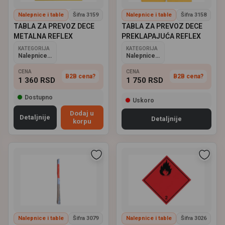
Nalepnice i table
Šifra 3159
Nalepnice i table
Šifra 3158
TABLA ZA PREVOZ DECE
TABLA ZA PREVOZ DECE
METALNA REFLEX
PREKLAPAJUĆA REFLEX
KATEGORIJA
KATEGORIJA
Nalepnice i table
Nalepnice i table
CENA
CENA
B2B cena?
B2B cena?
1 360
RSD
1 750
RSD
Dostupno
Uskoro
Dodaj u
Detaljnije
Detaljnije
korpu
Nalepnice i table
Šifra 3079
Nalepnice i table
Šifra 3026