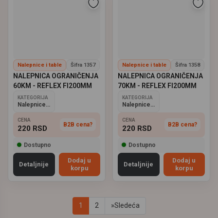
Nalepnice i table
Šifra 1357
Nalepnice i table
Šifra 1358
NALEPNICA OGRANIČENJA
NALEPNICA OGRANIČENJA
60KM - REFLEX FI200MM
70KM - REFLEX FI200MM
KATEGORIJA
KATEGORIJA
Nalepnice i table
Nalepnice i table
CENA
CENA
B2B cena?
B2B cena?
220
RSD
220
RSD
Dostupno
Dostupno
Dodaj u
Dodaj u
Detaljnije
Detaljnije
korpu
korpu
1
2
»
Sledeća