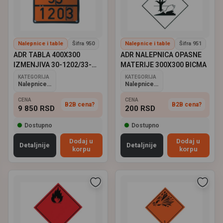
Nalepnice i table
Šifra 950
Nalepnice i table
Šifra 951
ADR TABLA 400X300
ADR NALEPNICA OPASNE
IZMENJIVA 30-1202/33-
MATERIJE 300X300 BICMA
1203 RUČICA
KATEGORIJA
KATEGORIJA
Nalepnice i table
Nalepnice i table
CENA
CENA
B2B cena?
B2B cena?
9 850
RSD
200
RSD
Dostupno
Dostupno
Dodaj u
Dodaj u
Detaljnije
Detaljnije
korpu
korpu