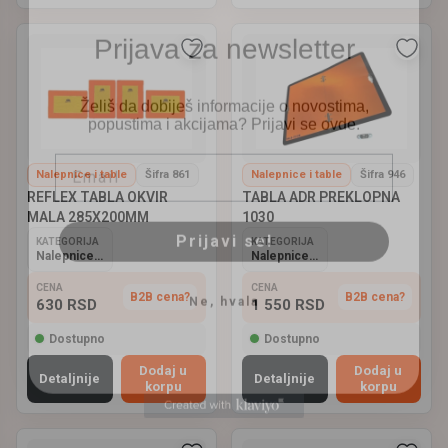
Prijava za newsletter
Želiš da dobiješ informacije o novostima,
popustima i akcijama? Prijavi se ovde.
Email
Nalepnice i table
Šifra 861
Nalepnice i table
Šifra 946
REFLEX TABLA OKVIR
TABLA ADR PREKLOPNA
Prijavi se!
MALA 285X200MM
1030
KATEGORIJA
KATEGORIJA
Nalepnice i table
Nalepnice i table
Ne, hvala
CENA
CENA
B2B cena?
B2B cena?
630
RSD
1 550
RSD
Dostupno
Dostupno
Dodaj u
Dodaj u
Detaljnije
Detaljnije
korpu
korpu