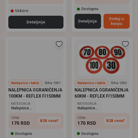
Dostupno
Uskoro
Dodaj u
Detaljnije
Detaljnije
korpu
Nalepnice i table
Šifra 1351
Nalepnice i table
Šifra 1352
NALEPNICA OGRANIČENJA
NALEPNICA OGRANIČENJA
100KM - REFLEX FI150MM
60KM - REFLEX FI150MM
KATEGORIJA
KATEGORIJA
Nalepnice i table
Nalepnice i table
CENA
CENA
B2B cena?
B2B cena?
170
RSD
170
RSD
Dostupno
Dostupno