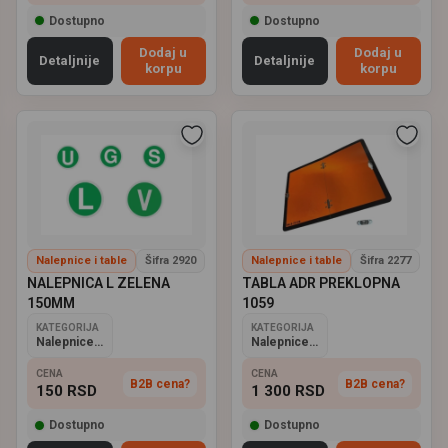
Dostupno
Dostupno
Dodaj u
Dodaj u
Detaljnije
Detaljnije
korpu
korpu
Nalepnice i table
Šifra 2920
Nalepnice i table
Šifra 2277
NALEPNICA L ZELENA
TABLA ADR PREKLOPNA
150MM
1059
KATEGORIJA
KATEGORIJA
Nalepnice i table
Nalepnice i table
CENA
CENA
B2B cena?
B2B cena?
150
RSD
1 300
RSD
Dostupno
Dostupno