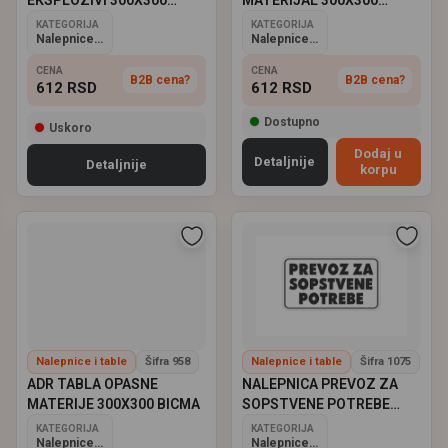
BICMA
BICMA
KATEGORIJA
KATEGORIJA
Nalepnice i table
Nalepnice i table
CENA
CENA
B2B cena?
B2B cena?
612
RSD
612
RSD
Dostupno
Uskoro
Dodaj u
Detaljnije
Detaljnije
korpu
Nalepnice i table
Šifra 958
Nalepnice i table
Šifra 1075
ADR TABLA OPASNE
NALEPNICA PREVOZ ZA
MATERIJE 300X300 BICMA
SOPSTVENE POTREBE
MALA
KATEGORIJA
KATEGORIJA
Nalepnice i table
Nalepnice i table