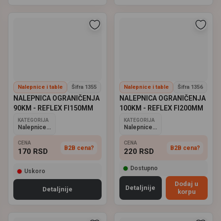
Nalepnice i table
Šifra 1355
Nalepnice i table
Šifra 1356
NALEPNICA OGRANIČENJA
NALEPNICA OGRANIČENJA
90KM - REFLEX FI150MM
100KM - REFLEX FI200MM
KATEGORIJA
KATEGORIJA
Nalepnice i table
Nalepnice i table
CENA
CENA
B2B cena?
B2B cena?
170
RSD
220
RSD
Dostupno
Uskoro
Dodaj u
Detaljnije
Detaljnije
korpu