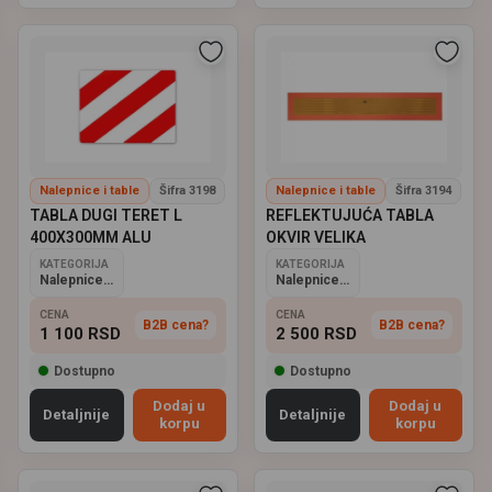
Nalepnice i table
Šifra 3198
Nalepnice i table
Šifra 3194
TABLA DUGI TERET L
REFLEKTUJUĆA TABLA
400X300MM ALU
OKVIR VELIKA
KATEGORIJA
KATEGORIJA
Nalepnice i table
Nalepnice i table
CENA
CENA
B2B cena?
B2B cena?
1 100
RSD
2 500
RSD
Dostupno
Dostupno
Dodaj u
Dodaj u
Detaljnije
Detaljnije
korpu
korpu