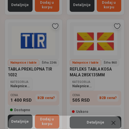
Dodaj u
Dodaj u
Detaljnije
Detaljnije
korpu
korpu
Nalepnice i table
Šifra 2246
Nalepnice i table
Šifra 860
TABLA PREKLOPNA TIR
REFLEKS TABLA KOSA
1032
MALA 285X135MM
KATEGORIJA
KATEGORIJA
Nalepnice i table
Nalepnice i table
CENA
CENA
B2B cena?
B2B cena?
1 400
RSD
505
RSD
Dostupno
Uskoro
Dodaj u
Detaljnije
Detaljnije
korpu