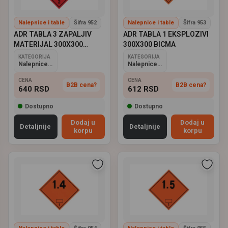
Nalepnice i table
Šifra 952
Nalepnice i table
Šifra 953
ADR TABLA 3 ZAPALJIV
ADR TABLA 1 EKSPLOZIVI
MATERIJAL 300X300
300X300 BICMA
BICMA
KATEGORIJA
KATEGORIJA
Nalepnice i table
Nalepnice i table
CENA
CENA
B2B cena?
B2B cena?
640
RSD
612
RSD
Dostupno
Dostupno
Dodaj u
Dodaj u
Detaljnije
Detaljnije
korpu
korpu