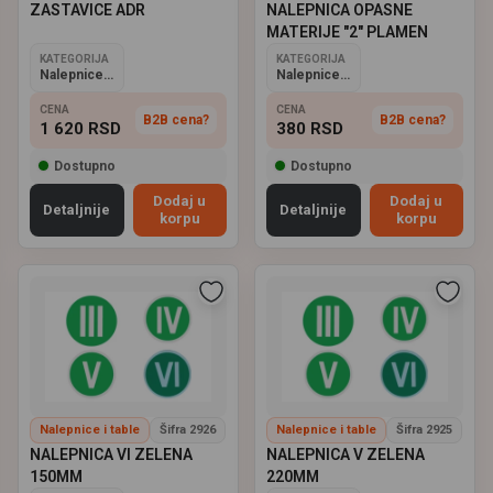
ZASTAVICE ADR
NALEPNICA OPASNE
MATERIJE "2" PLAMEN
KATEGORIJA
KATEGORIJA
Nalepnice i table
Nalepnice i table
CENA
CENA
B2B cena?
B2B cena?
1 620
RSD
380
RSD
Dostupno
Dostupno
Dodaj u
Dodaj u
Detaljnije
Detaljnije
korpu
korpu
Nalepnice i table
Šifra 2926
Nalepnice i table
Šifra 2925
NALEPNICA VI ZELENA
NALEPNICA V ZELENA
150MM
220MM