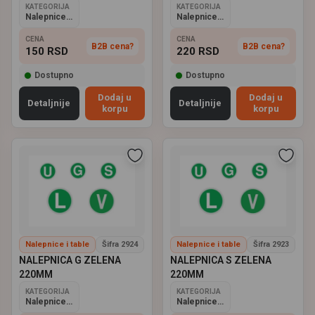
KATEGORIJA
KATEGORIJA
Nalepnice i table
Nalepnice i table
CENA
CENA
B2B cena?
B2B cena?
150
RSD
220
RSD
Dostupno
Dostupno
Dodaj u
Dodaj u
Detaljnije
Detaljnije
korpu
korpu
Nalepnice i table
Šifra 2924
Nalepnice i table
Šifra 2923
NALEPNICA G ZELENA
NALEPNICA S ZELENA
220MM
220MM
KATEGORIJA
KATEGORIJA
Nalepnice i table
Nalepnice i table