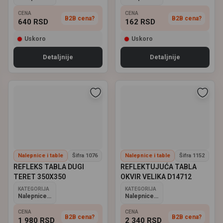
CENA
CENA
B2B cena?
B2B cena?
640
RSD
162
RSD
Uskoro
Uskoro
Detaljnije
Detaljnije
Nalepnice i table
Šifra 1076
Nalepnice i table
Šifra 1152
REFLEKS TABLA DUGI
REFLEKTUJUĆA TABLA
TERET 350X350
OKVIR VELIKA D14712
KATEGORIJA
KATEGORIJA
Nalepnice i table
Nalepnice i table
CENA
CENA
B2B cena?
B2B cena?
1 980
RSD
2 340
RSD