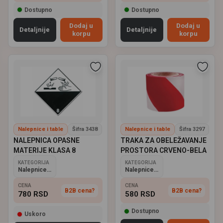
Dostupno
Dostupno
Dodaj u
Dodaj u
Detaljnije
Detaljnije
korpu
korpu
Nalepnice i table
Šifra 3438
Nalepnice i table
Šifra 3297
NALEPNICA OPASNE
TRAKA ZA OBELEŽAVANJE
MATERIJE KLASA 8
PROSTORA CRVENO-BELA
KATEGORIJA
KATEGORIJA
Nalepnice i table
Nalepnice i table
CENA
CENA
B2B cena?
B2B cena?
780
RSD
580
RSD
Dostupno
Uskoro