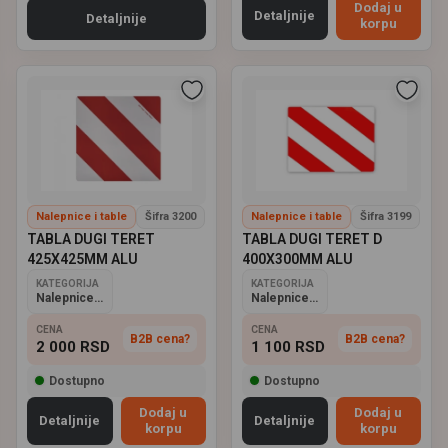
Dodaj u
Detaljnije
Detaljnije
korpu
Nalepnice i table
Šifra 3200
Nalepnice i table
Šifra 3199
TABLA DUGI TERET
TABLA DUGI TERET D
425X425MM ALU
400X300MM ALU
KATEGORIJA
KATEGORIJA
Nalepnice i table
Nalepnice i table
CENA
CENA
B2B cena?
B2B cena?
2 000
RSD
1 100
RSD
Dostupno
Dostupno
Dodaj u
Dodaj u
Detaljnije
Detaljnije
korpu
korpu