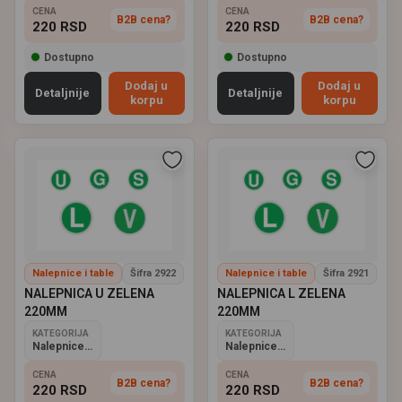
CENA
CENA
B2B cena?
B2B cena?
220
RSD
220
RSD
Dostupno
Dostupno
Dodaj u
Dodaj u
Detaljnije
Detaljnije
korpu
korpu
Nalepnice i table
Šifra 2922
Nalepnice i table
Šifra 2921
NALEPNICA U ZELENA
NALEPNICA L ZELENA
220MM
220MM
KATEGORIJA
KATEGORIJA
Nalepnice i table
Nalepnice i table
CENA
CENA
B2B cena?
B2B cena?
220
RSD
220
RSD