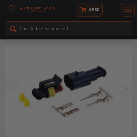
0
RSD