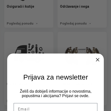
Osigurači i kutije
Održavanje i nega
Pogledaj ponudu
Pogledaj ponudu
Prijava za newsletter
Ostali delovi
Pakne i disk pločice
Želiš da dobiješ informacije o novostima,
popustima i akcijama? Prijavi se ovde.
Pogledaj ponudu
Pogledaj ponudu
Email