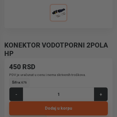
KONEKTOR VODOTPORNI 2POLA
HP
450 RSD
PDV je uračunat u cenu i nema skrivenih troškova.
Šifra:
676
-
+
Dodaj u korpu