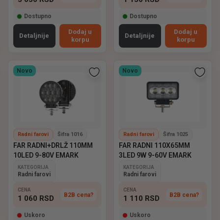
Dostupno
Dostupno
Dodaj u
Dodaj u
Detaljnije
Detaljnije
korpu
korpu
Novo
Novo
Radni farovi
Šifra 1016
Radni farovi
Šifra 1025
FAR RADNI+DRLŽ 110MM
FAR RADNI 110X65MM
10LED 9-80V EMARK
3LED 9W 9-60V EMARK
KATEGORIJA
KATEGORIJA
Radni farovi
Radni farovi
CENA
CENA
B2B cena?
B2B cena?
1 060
RSD
1 110
RSD
Uskoro
Uskoro