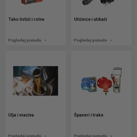
Taho listići i rolne
Utičnice i utikači
Pogledaj ponudu
Pogledaj ponudu
Ulja i maziva
Španeri i trake
Pogledaj ponudu
Pogledaj ponudu