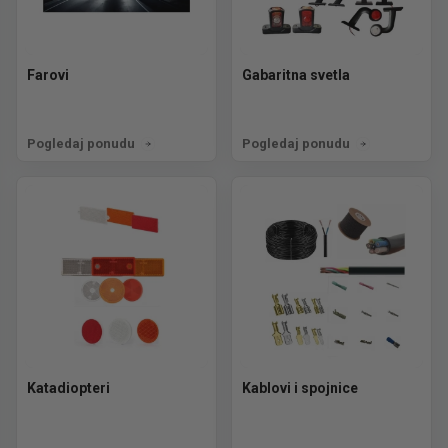
Farovi
Gabaritna svetla
Pogledaj ponudu
Pogledaj ponudu
Katadiopteri
Kablovi i spojnice