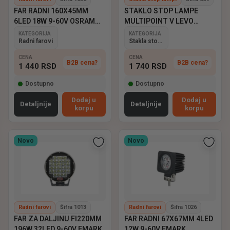
FAR RADNI 160X45MM
STAKLO STOP LAMPE
6LED 18W 9-60V OSRAM
MULTIPOINT V LEVO
EMARK
ASPOCK
KATEGORIJA
KATEGORIJA
Radni farovi
Stakla stop lampi
CENA
CENA
B2B cena?
B2B cena?
1 440
RSD
1 740
RSD
Dostupno
Dostupno
Dodaj u
Dodaj u
Detaljnije
Detaljnije
korpu
korpu
Novo
Novo
Radni farovi
Šifra 1013
Radni farovi
Šifra 1026
FAR ZA DALJINU FI220MM
FAR RADNI 67X67MM 4LED
196W 32LED 9-60V EMARK
12W 9-60V EMARK