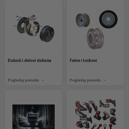
Doboši i delovi doboša
Felne i točkovi
Pogledaj ponudu
Pogledaj ponudu