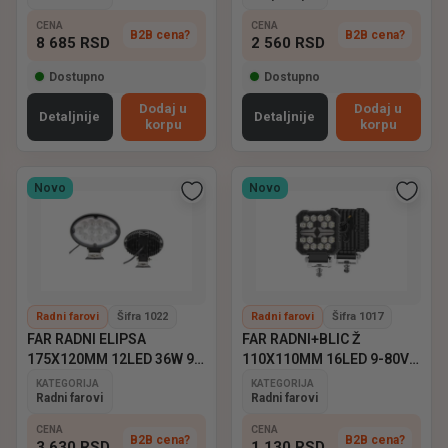
CENA
CENA
B2B cena?
B2B cena?
8 685
RSD
2 560
RSD
Dostupno
Dostupno
Dodaj u
Dodaj u
Detaljnije
Detaljnije
korpu
korpu
Novo
Novo
Radni farovi
Šifra 1022
Radni farovi
Šifra 1017
FAR RADNI ELIPSA
FAR RADNI+BLIC Ž
175X120MM 12LED 36W 9-
110X110MM 16LED 9-80V
60V EMARK
EMARK
KATEGORIJA
KATEGORIJA
Radni farovi
Radni farovi
CENA
CENA
B2B cena?
B2B cena?
3 630
RSD
1 130
RSD