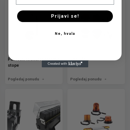
Prijavi se!
Ne, hvala
Pomoćni točkići i potporne
Prekidači
stope
Pogledaj ponudu
Pogledaj ponudu