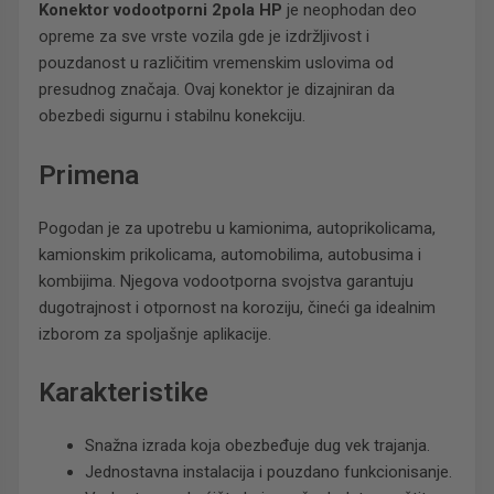
Konektor vodootporni 2pola HP
je neophodan deo
opreme za sve vrste vozila gde je izdržljivost i
pouzdanost u različitim vremenskim uslovima od
presudnog značaja. Ovaj konektor je dizajniran da
obezbedi sigurnu i stabilnu konekciju.
Primena
Pogodan je za upotrebu u kamionima, autoprikolicama,
kamionskim prikolicama, automobilima, autobusima i
kombijima. Njegova vodootporna svojstva garantuju
dugotrajnost i otpornost na koroziju, čineći ga idealnim
izborom za spoljašnje aplikacije.
Karakteristike
Snažna izrada koja obezbeđuje dug vek trajanja.
Jednostavna instalacija i pouzdano funkcionisanje.