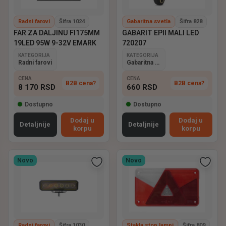
Radni farovi
Šifra 1024
Gabaritna svetla
Šifra 828
FAR ZA DALJINU FI175MM
GABARIT EPII MALI LED
19LED 95W 9-32V EMARK
720207
KATEGORIJA
KATEGORIJA
Radni farovi
Gabaritna svetla
CENA
CENA
B2B cena?
B2B cena?
8 170
RSD
660
RSD
Dostupno
Dostupno
Dodaj u
Dodaj u
Detaljnije
Detaljnije
korpu
korpu
Novo
Novo
Radni farovi
Šifra 1030
Stakla stop lampi
Šifra 809