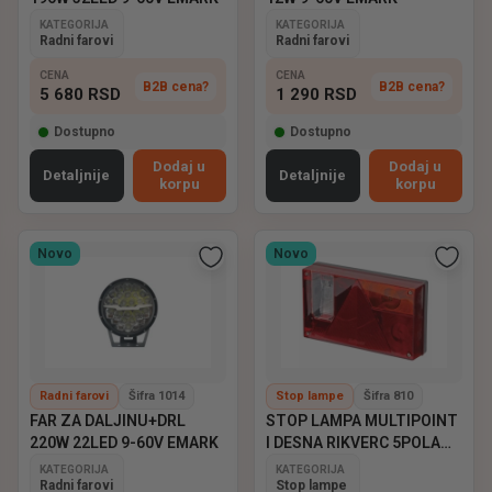
KATEGORIJA
KATEGORIJA
Radni farovi
Radni farovi
CENA
CENA
B2B cena?
B2B cena?
5 680
RSD
1 290
RSD
Dostupno
Dostupno
Dodaj u
Dodaj u
Detaljnije
Detaljnije
korpu
korpu
Novo
Novo
Radni farovi
Šifra 1014
Stop lampe
Šifra 810
FAR ZA DALJINU+DRL
STOP LAMPA MULTIPOINT
220W 22LED 9-60V EMARK
I DESNA RIKVERC 5POLA
ASPOCK
KATEGORIJA
KATEGORIJA
Radni farovi
Stop lampe