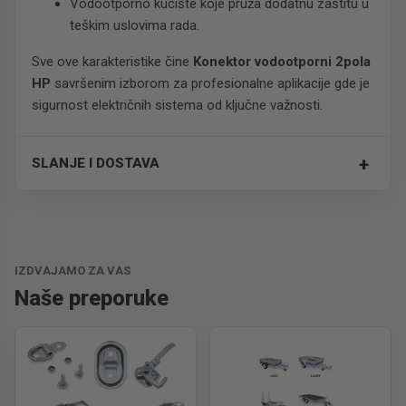
Vodootporno kućište koje pruža dodatnu zaštitu u
teškim uslovima rada.
Sve ove karakteristike čine
Konektor vodootporni 2pola
HP
savršenim izborom za profesionalne aplikacije gde je
sigurnost električnih sistema od ključne važnosti.
+
SLANJE I DOSTAVA
Trošak dostave je 700 RSD za ceo paket.
IZDVAJAMO ZA VAS
Naše preporuke