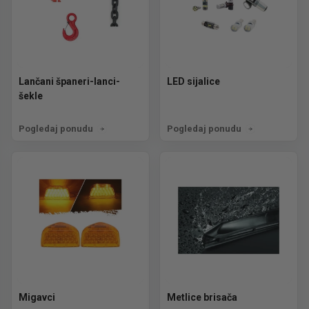
Lančani španeri-lanci-
LED sijalice
šekle
Pogledaj ponudu
Pogledaj ponudu
Migavci
Metlice brisača