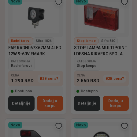
Novo
Novo
Radni farovi
Šifra 1026
Stop lampe
Šifra 810
FAR RADNI 67X67MM 4LED
STOP LAMPA MULTIPOINT
12W 9-60V EMARK
I DESNA RIKVERC 5POLA
ASPOCK
KATEGORIJA
KATEGORIJA
Radni farovi
Stop lampe
CENA
CENA
B2B cena?
B2B cena?
1 290
RSD
2 560
RSD
Dostupno
Dostupno
Dodaj u
Dodaj u
Detaljnije
Detaljnije
korpu
korpu
Novo
Novo