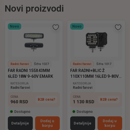
Novi proizvodi
Novo
Novo
Radni farovi
Šifra 1027
Radni farovi
Šifra 1017
FAR RADNI 155X43MM
FAR RADNI+BLIC Ž
6LED 18W 9-60V EMARK
110X110MM 16LED 9-80V
EMARK
KATEGORIJA
KATEGORIJA
Radni farovi
Radni farovi
CENA
CENA
B2B cena?
B2B cena?
960
RSD
1 130
RSD
Dostupno
Dostupno
Dodaj u
Dodaj u
Detaljnije
Detaljnije
korpu
korpu