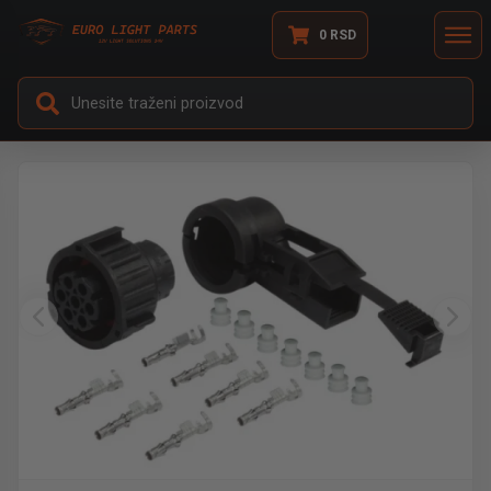
0
RSD