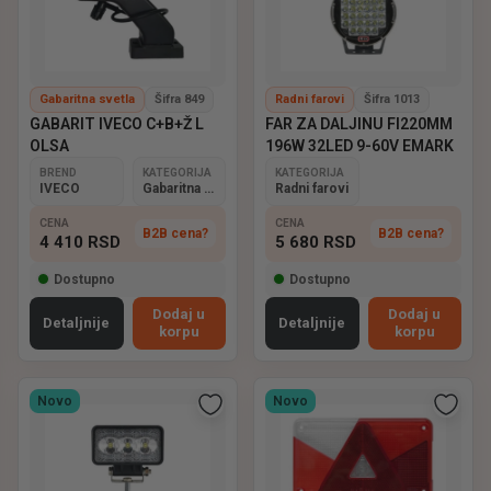
Gabaritna svetla
Šifra 849
Radni farovi
Šifra 1013
GABARIT IVECO C+B+Ž L
FAR ZA DALJINU FI220MM
OLSA
196W 32LED 9-60V EMARK
BREND
KATEGORIJA
KATEGORIJA
IVECO
Gabaritna svetla
Radni farovi
CENA
CENA
B2B cena?
B2B cena?
4 410
RSD
5 680
RSD
Dostupno
Dostupno
Dodaj u
Dodaj u
Detaljnije
Detaljnije
korpu
korpu
Novo
Novo