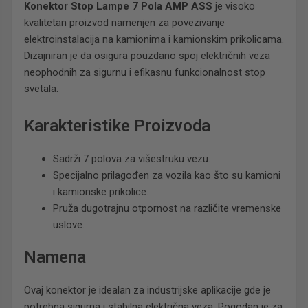
Konektor Stop Lampe 7 Pola AMP ASS
je visoko
kvalitetan proizvod namenjen za povezivanje
elektroinstalacija na kamionima i kamionskim prikolicama.
Dizajniran je da osigura pouzdano spoj električnih veza
neophodnih za sigurnu i efikasnu funkcionalnost stop
svetala.
Karakteristike Proizvoda
Sadrži 7 polova za višestruku vezu.
Specijalno prilagođen za vozila kao što su kamioni
i kamionske prikolice.
Pruža dugotrajnu otpornost na različite vremenske
uslove.
Namena
Ovaj konektor je idealan za industrijske aplikacije gde je
potrebna sigurna i stabilna električna veza. Pogodan je za