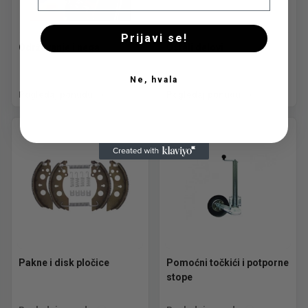
Prijavi se!
Održavanje i nega
Ostali delovi
Ne, hvala
Pogledaj ponudu
Pogledaj ponudu
Pakne i disk pločice
Pomoćni točkići i potporne
stope