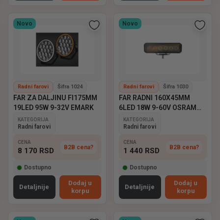
Novo
Novo
Radni farovi
Šifra 1024
Radni farovi
Šifra 1030
FAR ZA DALJINU FI175MM
FAR RADNI 160X45MM
19LED 95W 9-32V EMARK
6LED 18W 9-60V OSRAM
EMARK
KATEGORIJA
KATEGORIJA
Radni farovi
Radni farovi
CENA
CENA
B2B cena?
B2B cena?
8 170
RSD
1 440
RSD
Dostupno
Dostupno
Dodaj u
Dodaj u
Detaljnije
Detaljnije
korpu
korpu