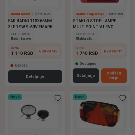
Radni farovi
Šifra 1025
Stakla stop lampi
Šifra 809
FAR RADNI 110X65MM
STAKLO STOP LAMPE
3LED 9W 9-60V EMARK
MULTIPOINT V LEVO
ASPOCK
KATEGORIJA
KATEGORIJA
Radni farovi
Stakla stop lampi
CENA
CENA
B2B cena?
B2B cena?
1 110
RSD
1 740
RSD
Dostupno
Uskoro
Dodaj u
Detaljnije
Detaljnije
korpu
Novo
Novo