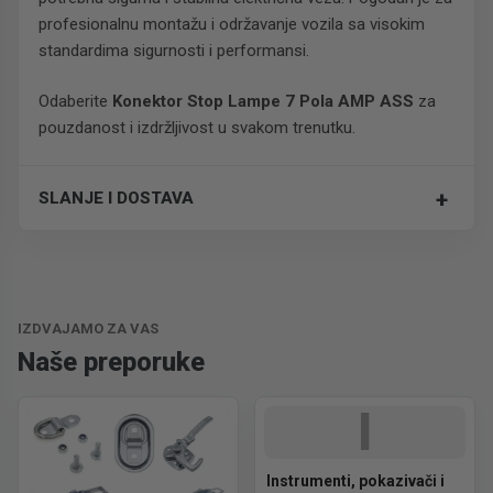
profesionalnu montažu i održavanje vozila sa visokim
standardima sigurnosti i performansi.
Odaberite
Konektor Stop Lampe 7 Pola AMP ASS
za
pouzdanost i izdržljivost u svakom trenutku.
+
SLANJE I DOSTAVA
Trošak dostave je 700 RSD za ceo paket.
IZDVAJAMO ZA VAS
Naše preporuke
I
Instrumenti, pokazivači i