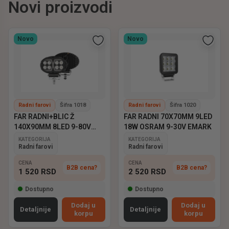
Novi proizvodi
Novo
Novo
Radni farovi
Šifra 1018
Radni farovi
Šifra 1020
FAR RADNI+BLIC Ž
FAR RADNI 70X70MM 9LED
140X90MM 8LED 9-80V
18W OSRAM 9-30V EMARK
EMARK
KATEGORIJA
KATEGORIJA
Radni farovi
Radni farovi
CENA
CENA
B2B cena?
B2B cena?
1 520
RSD
2 520
RSD
Dostupno
Dostupno
Dodaj u
Dodaj u
Detaljnije
Detaljnije
korpu
korpu