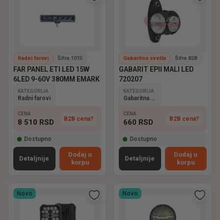
Radni farovi
Šifra 1015
Gabaritna svetla
Šifra 828
FAR PANEL ETI LED 15W
GABARIT EPII MALI LED
6LED 9-60V 380MM EMARK
720207
KATEGORIJA
KATEGORIJA
Radni farovi
Gabaritna svetla
CENA
CENA
B2B cena?
B2B cena?
8 510
RSD
660
RSD
Dostupno
Dostupno
Dodaj u
Dodaj u
Detaljnije
Detaljnije
korpu
korpu
Novo
Novo