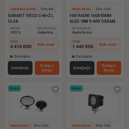
Gabaritna svetla
Šifra 849
Radni farovi
Šifra 1030
GABARIT IVECO C+B+Ž L
FAR RADNI 160X45MM
OLSA
6LED 18W 9-60V OSRAM
EMARK
BREND
KATEGORIJA
KATEGORIJA
IVECO
Gabaritna svetla
Radni farovi
CENA
CENA
B2B cena?
B2B cena?
4 410
RSD
1 440
RSD
Dostupno
Dostupno
Dodaj u
Dodaj u
Detaljnije
Detaljnije
korpu
korpu
Novo
Novo
Radni farovi
Šifra 1022
Radni farovi
Šifra 1026