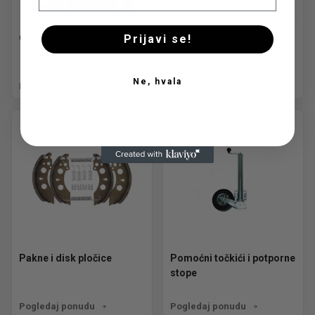
Prijavi se!
Održavanje i nega
Ostali delovi
Ne, hvala
Pogledaj ponudu
Pogledaj ponudu
Pakne i disk pločice
Pomoćni točkići i potporne
stope
Pogledaj ponudu
Pogledaj ponudu