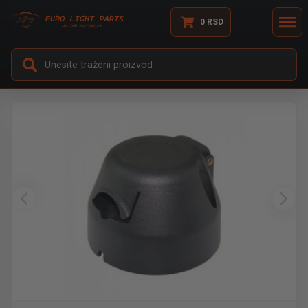
0
RSD