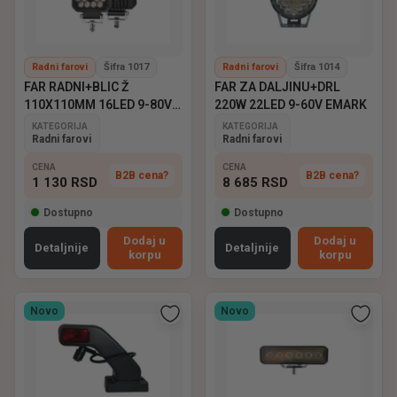
Radni farovi
Šifra 1017
Radni farovi
Šifra 1014
FAR RADNI+BLIC Ž
FAR ZA DALJINU+DRL
110X110MM 16LED 9-80V
220W 22LED 9-60V EMARK
EMARK
KATEGORIJA
KATEGORIJA
Radni farovi
Radni farovi
CENA
CENA
B2B cena?
B2B cena?
1 130
RSD
8 685
RSD
Dostupno
Dostupno
Dodaj u
Dodaj u
Detaljnije
Detaljnije
korpu
korpu
Novo
Novo