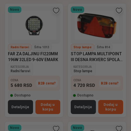
Novo
Novo
Radni farovi
Šifra 1013
Stop lampe
Šifra 814
FAR ZA DALJINU FI220MM
STOP LAMPA MULTIPOINT
196W 32LED 9-60V EMARK
III DESNA RIKVERC 5POLA
ASPOCK
KATEGORIJA
KATEGORIJA
Radni farovi
Stop lampe
CENA
CENA
B2B cena?
B2B cena?
5 680
RSD
4 720
RSD
Dostupno
Dostupno
Dodaj u
Dodaj u
Detaljnije
Detaljnije
korpu
korpu
Novo
Novo