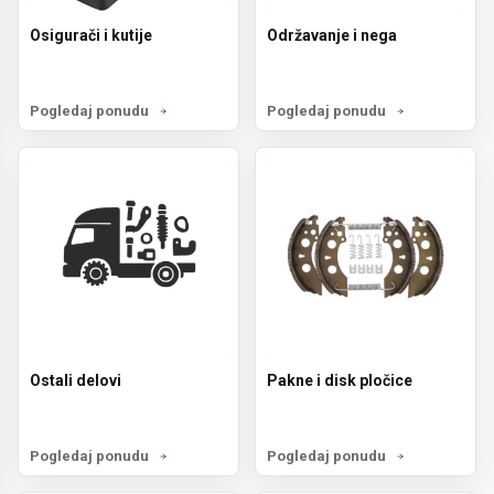
Osigurači i kutije
Održavanje i nega
Pogledaj ponudu
Pogledaj ponudu
Prijava za newsletter
Ostali delovi
Pakne i disk pločice
Želiš da dobiješ informacije o novostima,
popustima i akcijama? Prijavi se ovde.
Pogledaj ponudu
Pogledaj ponudu
Email