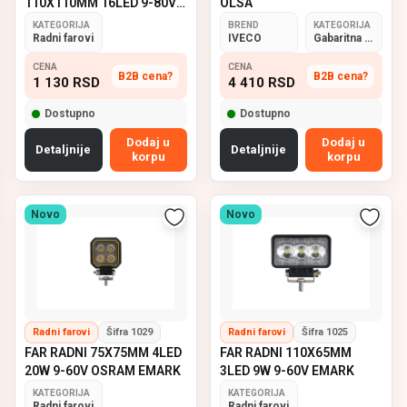
110X110MM 16LED 9-80V
OLSA
EMARK
KATEGORIJA
BREND
KATEGORIJA
Radni farovi
IVECO
Gabaritna svetla
CENA
CENA
B2B cena?
B2B cena?
1 130
RSD
4 410
RSD
Dostupno
Dostupno
Dodaj u
Dodaj u
Detaljnije
Detaljnije
korpu
korpu
Novo
Novo
Radni farovi
Šifra 1029
Radni farovi
Šifra 1025
FAR RADNI 75X75MM 4LED
FAR RADNI 110X65MM
20W 9-60V OSRAM EMARK
3LED 9W 9-60V EMARK
KATEGORIJA
KATEGORIJA
Radni farovi
Radni farovi