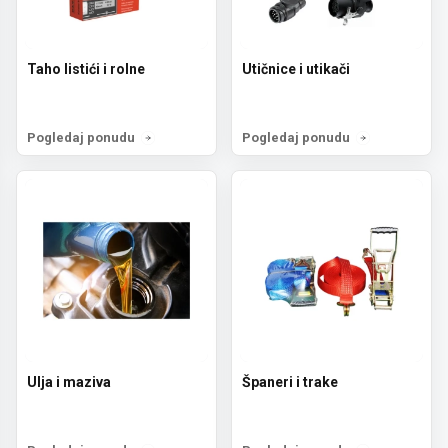
Taho listići i rolne
Utičnice i utikači
Pogledaj ponudu
Pogledaj ponudu
Ulja i maziva
Španeri i trake