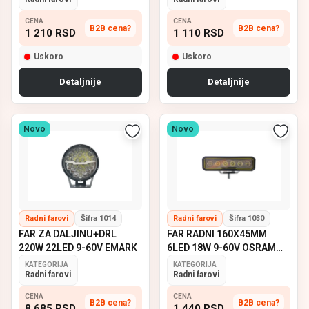
CENA
CENA
B2B cena?
B2B cena?
1 210
RSD
1 110
RSD
Uskoro
Uskoro
Detaljnije
Detaljnije
Novo
Novo
Radni farovi
Šifra 1014
Radni farovi
Šifra 1030
FAR ZA DALJINU+DRL
FAR RADNI 160X45MM
220W 22LED 9-60V EMARK
6LED 18W 9-60V OSRAM
EMARK
KATEGORIJA
KATEGORIJA
Radni farovi
Radni farovi
CENA
CENA
B2B cena?
B2B cena?
8 685
RSD
1 440
RSD