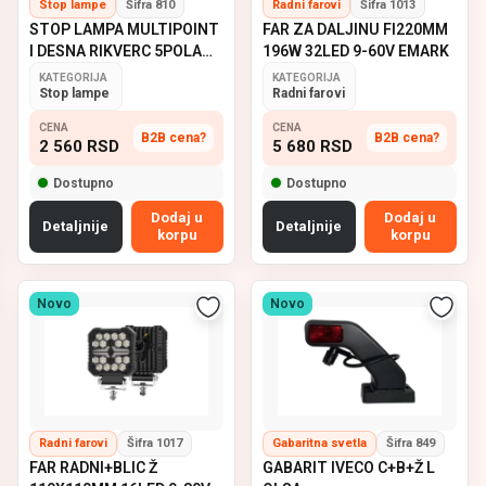
Stop lampe
Šifra 810
Radni farovi
Šifra 1013
STOP LAMPA MULTIPOINT
FAR ZA DALJINU FI220MM
I DESNA RIKVERC 5POLA
196W 32LED 9-60V EMARK
ASPOCK
KATEGORIJA
KATEGORIJA
Stop lampe
Radni farovi
CENA
CENA
B2B cena?
B2B cena?
2 560
RSD
5 680
RSD
Dostupno
Dostupno
Dodaj u
Dodaj u
Detaljnije
Detaljnije
korpu
korpu
Novo
Novo
Radni farovi
Šifra 1017
Gabaritna svetla
Šifra 849
FAR RADNI+BLIC Ž
GABARIT IVECO C+B+Ž L