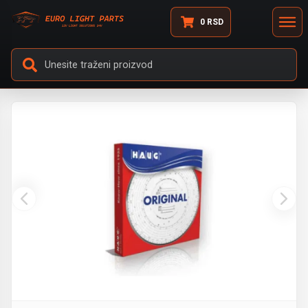
0
RSD