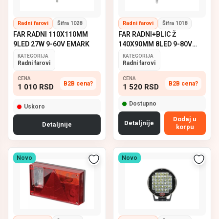
Radni farovi
Šifra 1028
Radni farovi
Šifra 1018
FAR RADNI 110X110MM
FAR RADNI+BLIC Ž
9LED 27W 9-60V EMARK
140X90MM 8LED 9-80V
EMARK
KATEGORIJA
KATEGORIJA
Radni farovi
Radni farovi
CENA
CENA
B2B cena?
B2B cena?
1 010
RSD
1 520
RSD
Dostupno
Uskoro
Dodaj u
Detaljnije
Detaljnije
korpu
Novo
Novo