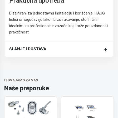
Praktična upotreba
Dizajnirani za jednostavnu instalaciju i korišćenje, HAUG
listići omogućavaju lako i brzo rukovanje, što ih čini
idealnim za profesionalne vozače koji traže pouzdanost i
praktičnost.
+
SLANJE I DOSTAVA
Trošak dostave je 700 RSD za ceo paket.
IZDVAJAMO ZA VAS
Naše preporuke