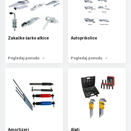
Zakačke šarke alkice
Autoprikolice
Pogledaj ponudu
Pogledaj ponudu
Amortizeri
Alati