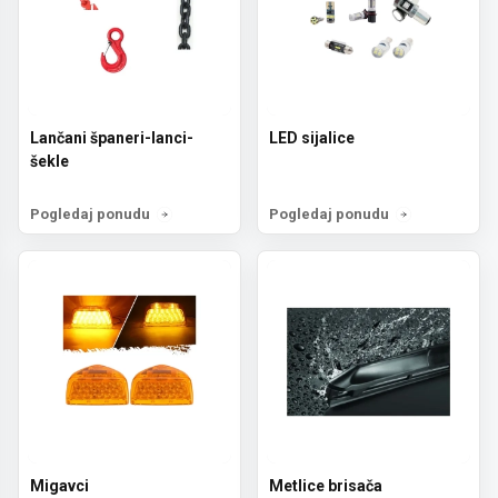
Lančani španeri-lanci-
LED sijalice
šekle
Pogledaj ponudu
Pogledaj ponudu
Migavci
Metlice brisača