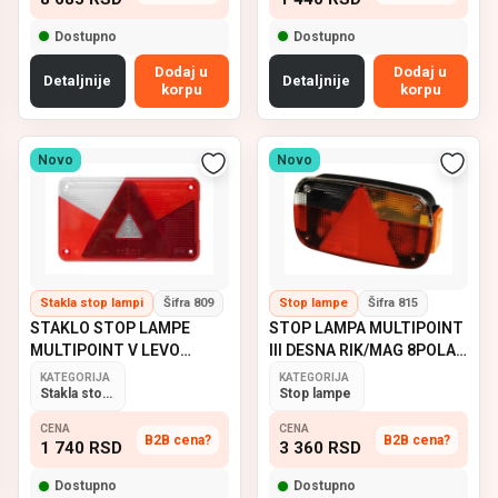
Dostupno
Dostupno
Dodaj u
Dodaj u
Detaljnije
Detaljnije
korpu
korpu
Novo
Novo
Stakla stop lampi
Šifra 809
Stop lampe
Šifra 815
STAKLO STOP LAMPE
STOP LAMPA MULTIPOINT
MULTIPOINT V LEVO
III DESNA RIK/MAG 8POLA
ASPOCK
ASPOCK
KATEGORIJA
KATEGORIJA
Stakla stop lampi
Stop lampe
CENA
CENA
B2B cena?
B2B cena?
1 740
RSD
3 360
RSD
Dostupno
Dostupno