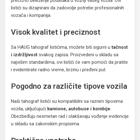
precizno beleženje podataka u vožnji vašeg vozila. Ovi
listići su dizajnirani da zadovolje potrebe profesionalnih
vozača i kompanija.
Visok kvalitet i preciznost
Sa HAUG tahograf listićima, možete biti sigurni u
tačnost
i izdržljivost
svakog zapisa. Proizvedeni u skladu sa
najvišim standardima, ovi listići će vam pomoći da pratite
i evidentirate radno vreme, brzinu i pređeni put.
Pogodno za različite tipove vozila
Naši tahograf listići su kompatibilni sa raznim tipovima
vozila, uključujući
kamione, autobuse i kombije
.
Obezbeđuju nesmetan rad i olakšavaju vođenje evidencije
u skladu sa zakonskim propisima.