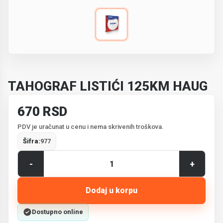
TAHOGRAF LISTIĆI 125KM HAUG
670 RSD
PDV je uračunat u cenu i nema skrivenih troškova.
Šifra:
977
-
+
Dodaj u korpu
Dostupno online