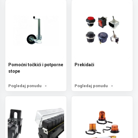
Prijavi se!
Ne, hvala
Pomoćni točkići i potporne
Prekidači
stope
Pogledaj ponudu
Pogledaj ponudu