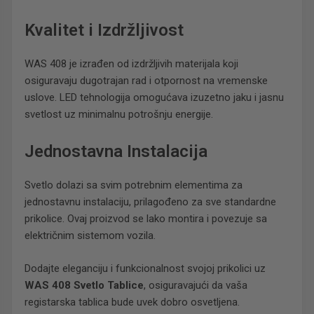
Kvalitet i Izdržljivost
WAS 408 je izrađen od izdržljivih materijala koji
osiguravaju dugotrajan rad i otpornost na vremenske
uslove. LED tehnologija omogućava izuzetno jaku i jasnu
svetlost uz minimalnu potrošnju energije.
Jednostavna Instalacija
Svetlo dolazi sa svim potrebnim elementima za
jednostavnu instalaciju, prilagođeno za sve standardne
prikolice. Ovaj proizvod se lako montira i povezuje sa
električnim sistemom vozila.
Dodajte eleganciju i funkcionalnost svojoj prikolici uz
WAS 408 Svetlo Tablice
, osiguravajući da vaša
registarska tablica bude uvek dobro osvetljena.