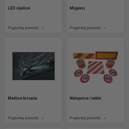
LED sijalice
Migavci
Pogledaj ponudu
Pogledaj ponudu
Metlice brisača
Nalepnice i table
Pogledaj ponudu
Pogledaj ponudu