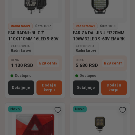
Radni farovi
Šifra 1017
Radni farovi
Šifra 1013
FAR RADNI+BLIC Ž
FAR ZA DALJINU FI220MM
110X110MM 16LED 9-80V
196W 32LED 9-60V EMARK
EMARK
KATEGORIJA
KATEGORIJA
Radni farovi
Radni farovi
CENA
CENA
B2B cena?
B2B cena?
1 130
RSD
5 680
RSD
Dostupno
Dostupno
Dodaj u
Dodaj u
Detaljnije
Detaljnije
korpu
korpu
Novo
Novo