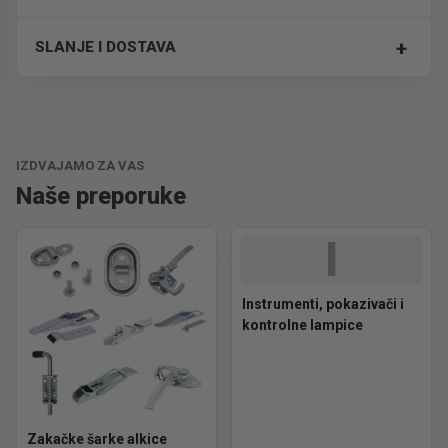
+
SLANJE I DOSTAVA
Trošak dostave je 700 RSD za ceo paket.
IZDVAJAMO ZA VAS
Naše preporuke
I
Instrumenti, pokazivači i
kontrolne lampice
Zakačke šarke alkice