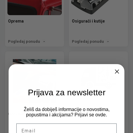
Oprema
Osigurači i kutije
Pogledaj ponudu
Pogledaj ponudu
Prijava za newsletter
Želiš da dobiješ informacije o novostima,
Održavanje i nega
Ostali delovi
popustima i akcijama? Prijavi se ovde.
Email