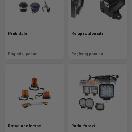
Prekidači
Releji i automati
Pogledaj ponudu
Pogledaj ponudu
Rotacione lampe
Radni farovi