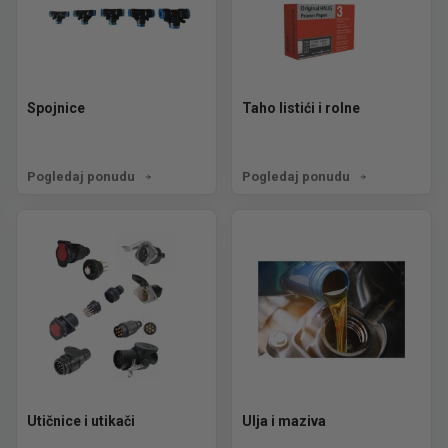
Spojnice
Taho listići i rolne
Pogledaj ponudu
Pogledaj ponudu
Utičnice i utikači
Ulja i maziva