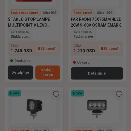
Stakla stop lampi
Šifra 809
Radni farovi
Šifra 1029
STAKLO STOP LAMPE
FAR RADNI 75X75MM 4LED
MULTIPOINT V LEVO
20W 9-60V OSRAM EMARK
ASPOCK
KATEGORIJA
KATEGORIJA
Stakla stop lampi
Radni farovi
CENA
CENA
B2B cena?
B2B cena?
1 740
RSD
1 210
RSD
Dostupno
Uskoro
Dodaj u
Detaljnije
Detaljnije
korpu
Novo
Novo
Radni farovi
Šifra 1026
Radni farovi
Šifra 1025