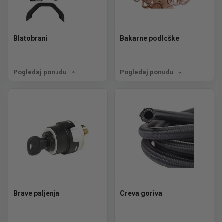
Blatobrani
Bakarne podloške
Pogledaj ponudu
Pogledaj ponudu
Brave paljenja
Creva goriva