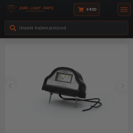
0
RSD