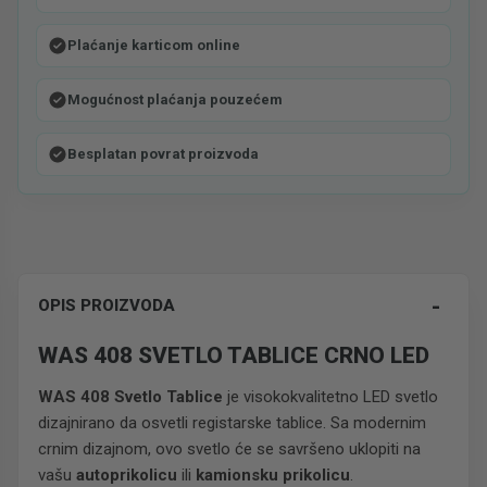
Plaćanje karticom online
Mogućnost plaćanja pouzećem
Besplatan povrat proizvoda
-
OPIS PROIZVODA
WAS 408 SVETLO TABLICE CRNO LED
WAS 408 Svetlo Tablice
je visokokvalitetno LED svetlo
dizajnirano da osvetli registarske tablice. Sa modernim
crnim dizajnom, ovo svetlo će se savršeno uklopiti na
vašu
autoprikolicu
ili
kamionsku prikolicu
.