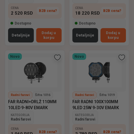
CENA
CENA
B2B cena?
B2B cena?
2 520
RSD
18 220
RSD
Dostupno
Dostupno
Dodaj u
Dodaj u
Detaljnije
Detaljnije
korpu
korpu
Novo
Novo
Radni farovi
Šifra 1016
Radni farovi
Šifra 1019
FAR RADNI+DRLŽ 110MM
FAR RADNI 100X100MM
10LED 9-80V EMARK
9LED 25W 9-30V EMARK
KATEGORIJA
KATEGORIJA
Radni farovi
Radni farovi
CENA
CENA
B2B cena?
B2B cena?