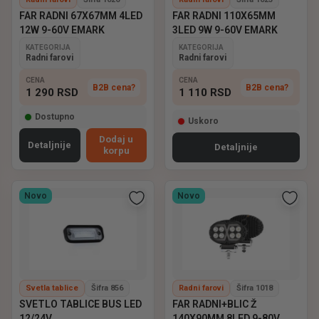
FAR RADNI 67X67MM 4LED
FAR RADNI 110X65MM
12W 9-60V EMARK
3LED 9W 9-60V EMARK
KATEGORIJA
KATEGORIJA
Radni farovi
Radni farovi
CENA
CENA
B2B cena?
B2B cena?
1 290
RSD
1 110
RSD
Dostupno
Uskoro
Dodaj u
Detaljnije
Detaljnije
korpu
Novo
Novo
Svetla tablice
Šifra 856
Radni farovi
Šifra 1018
SVETLO TABLICE BUS LED
FAR RADNI+BLIC Ž
12/24V
140X90MM 8LED 9-80V