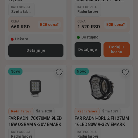
EMARK
KATEGORIJA
KATEGORIJA
Svetla tablice
Radni farovi
CENA
CENA
B2B cena?
B2B cena?
660
RSD
1 520
RSD
Dostupno
Uskoro
Dodaj u
Detaljnije
Detaljnije
korpu
Novo
Novo
Radni farovi
Šifra 1020
Radni farovi
Šifra 1021
FAR RADNI 70X70MM 9LED
FAR RADNI+DRL Ž FI127MM
18W OSRAM 9-30V EMARK
16LED 80W 9-32V EMARK
KATEGORIJA
KATEGORIJA
Radni farovi
Radni farovi