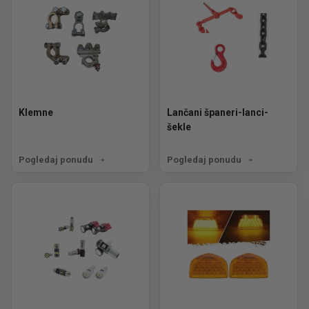
Klemne
Lančani španeri-lanci-
šekle
Pogledaj ponudu
Pogledaj ponudu