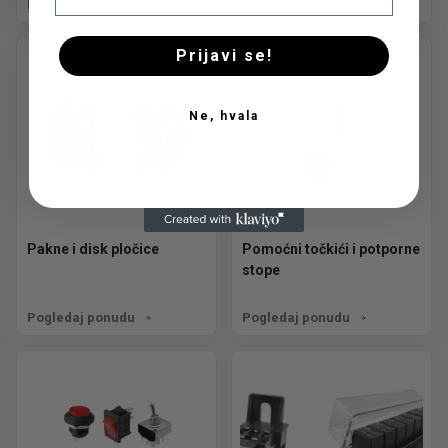
Pogledaj ponudu
Pogledaj ponudu
Prijavi se!
Ne, hvala
Pakne i disk pločice
Pomoćni točkići i potporne
stope
Pogledaj ponudu
Pogledaj ponudu