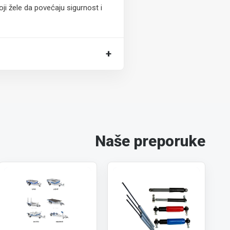
i žele da povećaju sigurnost i
+
Naše preporuke