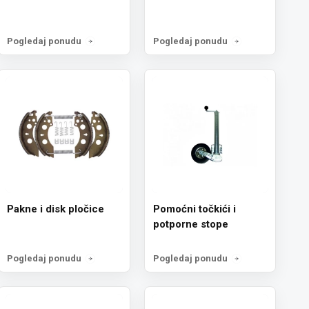
Pogledaj ponudu
Pogledaj ponudu
Pakne i disk pločice
Pomoćni točkići i
potporne stope
Pogledaj ponudu
Pogledaj ponudu