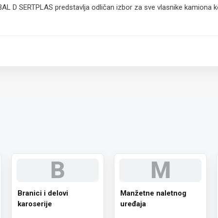
 D SERTPLAS predstavlja odličan izbor za sve vlasnike kamiona koj
 paket.
B
M
Branici i delovi
Manžetne naletnog
karoserije
uređaja