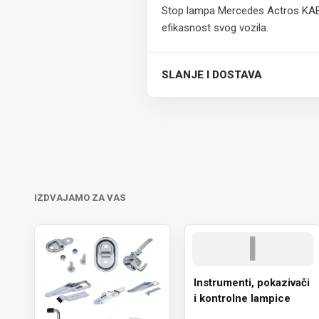
Stop lampa Mercedes Actros KABAL
efikasnost svog vozila.
SLANJE I DOSTAVA
Trošak dostave je 700 RSD za ceo
IZDVAJAMO ZA VAS
I
Instrumenti, pokazivači
i kontrolne lampice