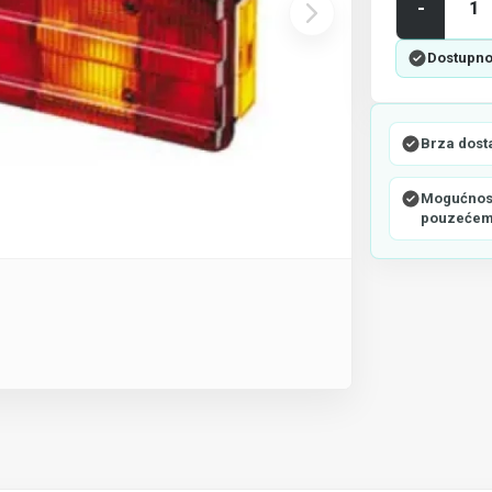
-
Dostupno
Brza dost
Mogućnost
pouzeće