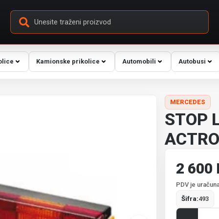
olice
Kamionske prikolice
Automobili
Autobusi
MERCEDES
STOP 
ACTRO
2 600
PDV je uračuna
Šifra:
493