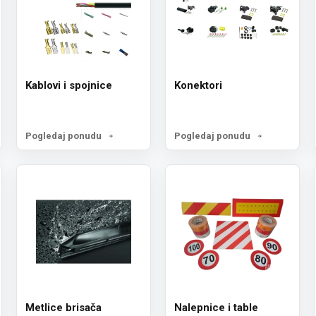
Kablovi i spojnice
Konektori
Pogledaj ponudu
Pogledaj ponudu
Metlice brisača
Nalepnice i table