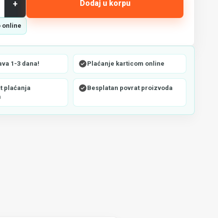
+
Dodaj u korpu
 online
ava 1-3 dana!
Plaćanje karticom online
 plaćanja
Besplatan povrat proizvoda
m