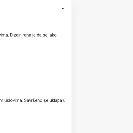
-
ima. Dizajnirana je da se lako
kim uslovima. Savršeno se uklapa u