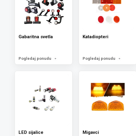
Gabaritna svetla
Katadiopteri
Pogledaj ponudu
Pogledaj ponudu
LED sijalice
Migavci