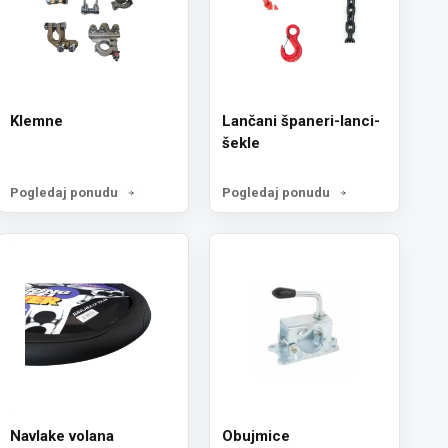
Klemne
Lančani španeri-lanci-
šekle
Pogledaj ponudu
Pogledaj ponudu
Navlake volana
Obujmice