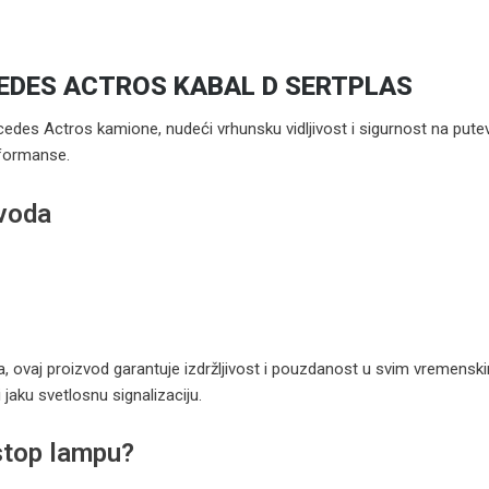
EDES ACTROS KABAL D SERTPLAS
edes Actros kamione, nudeći vrhunsku vidljivost i sigurnost na putev
rformanse.
zvoda
ala, ovaj proizvod garantuje izdržljivost i pouzdanost u svim vremens
jaku svetlosnu signalizaciju.
stop lampu?