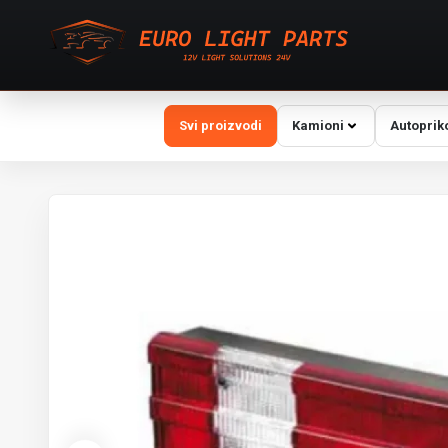
Svi proizvodi
Kamioni
Autoprik