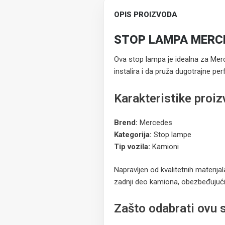
OPIS PROIZVODA
STOP LAMPA MERC
Ova stop lampa je idealna za Merc
instalira i da pruža dugotrajne pe
Karakteristike proi
Brend:
Mercedes
Kategorija:
Stop lampe
Tip vozila:
Kamioni
Napravljen od kvalitetnih materij
zadnji deo kamiona, obezbeđujući 
Zašto odabrati ovu 