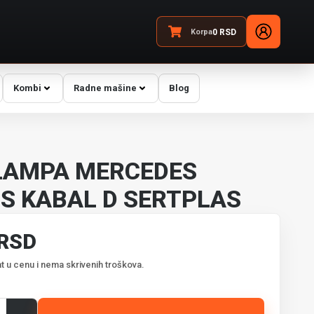
Korpa
0
RSD
Kombi
Radne mašine
Blog
LAMPA MERCEDES
S KABAL D SERTPLAS
 RSD
t u cenu i nema skrivenih troškova.