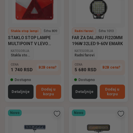
Stakla stop lampi
Šifra 809
Radni farovi
Šifra 1013
STAKLO STOP LAMPE
FAR ZA DALJINU FI220MM
MULTIPOINT V LEVO
196W 32LED 9-60V EMARK
ASPOCK
KATEGORIJA
KATEGORIJA
Stakla stop lampi
Radni farovi
CENA
CENA
B2B cena?
B2B cena?
1 740
RSD
5 680
RSD
Dostupno
Dostupno
Dodaj u
Dodaj u
Detaljnije
Detaljnije
korpu
korpu
Novo
Novo