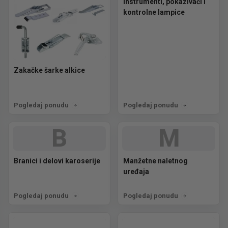
Instrumenti, pokazivači i
kontrolne lampice
Zakačke šarke alkice
Pogledaj ponudu
Pogledaj ponudu
B
M
Branici i delovi karoserije
Manžetne naletnog
uređaja
Pogledaj ponudu
Pogledaj ponudu