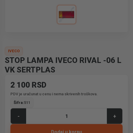
IVECO
STOP LAMPA IVECO RIVAL -06 L
VK SERTPLAS
2 100 RSD
PDV je uračunat u cenu i nema skrivenih troškova.
Šifra:
511
-
+
Dodaj u korpu