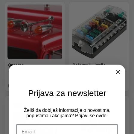
Oprema
Osigurači i kutije
Pogledaj ponudu
Pogledaj ponudu
Prijava za newsletter
Želiš da dobiješ informacije o novostima,
popustima i akcijama? Prijavi se ovde.
Email