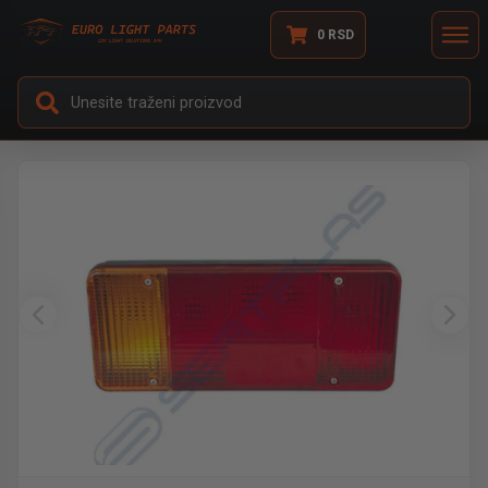
0
RSD