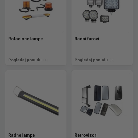
Rotacione lampe
Radni farovi
Pogledaj ponudu
Pogledaj ponudu
Radne lampe
Retrovizori