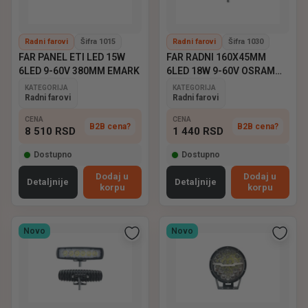
Radni farovi
Šifra 1015
Radni farovi
Šifra 1030
FAR PANEL ETI LED 15W
FAR RADNI 160X45MM
6LED 9-60V 380MM EMARK
6LED 18W 9-60V OSRAM
EMARK
KATEGORIJA
KATEGORIJA
Radni farovi
Radni farovi
CENA
CENA
B2B cena?
B2B cena?
8 510
RSD
1 440
RSD
Dostupno
Dostupno
Dodaj u
Dodaj u
Detaljnije
Detaljnije
korpu
korpu
Novo
Novo