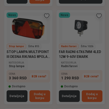
Novo
Novo
Stop lampe
Šifra 815
Radni farovi
Šifra 1026
STOP LAMPA MULTIPOINT
FAR RADNI 67X67MM 4LED
III DESNA RIK/MAG 8POLA
12W 9-60V EMARK
ASPOCK
KATEGORIJA
KATEGORIJA
Stop lampe
Radni farovi
CENA
CENA
B2B cena?
B2B cena?
3 360
RSD
1 290
RSD
Dostupno
Dostupno
Dodaj u
Dodaj u
Detaljnije
Detaljnije
korpu
korpu