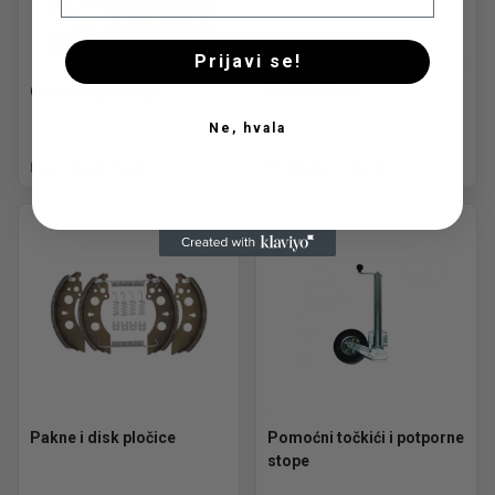
Prijavi se!
Održavanje i nega
Ostali delovi
Ne, hvala
Pogledaj ponudu
Pogledaj ponudu
Pakne i disk pločice
Pomoćni točkići i potporne
stope