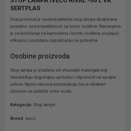
STOP LAMPA IVECO RIVAL -06 L VK
SERTPLAS
Ovaj proizvod je visokokvalitetna stop lampa dizajnirana
posebno za kompatibilnost sa Iveco vozilima. Namenjena
je za korišćenje na kamionima i kombi vozilima, pružajući
efikasnu i pouzdanu signalizaciju na putevima.
Osobine proizvoda
Stop lampa je izrađena od vrhunskih materijala koji
obezbeđuju dugotrajnu upotrebu i otpornost na spoljne
uslove. Njena robusna konstrukcija čini je idealnim
izborom za različite vrste vozila.
Kategorija:
Stop lampe
Brend:
Iveco