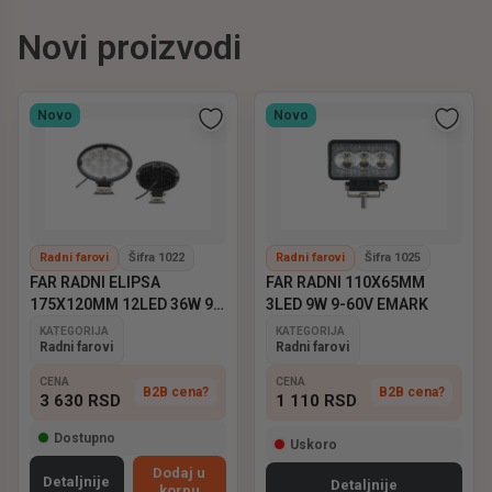
Novi proizvodi
Novo
Novo
Radni farovi
Šifra 1022
Radni farovi
Šifra 1025
FAR RADNI ELIPSA
FAR RADNI 110X65MM
175X120MM 12LED 36W 9-
3LED 9W 9-60V EMARK
60V EMARK
KATEGORIJA
KATEGORIJA
Radni farovi
Radni farovi
CENA
CENA
B2B cena?
B2B cena?
3 630
RSD
1 110
RSD
Dostupno
Uskoro
Dodaj u
Detaljnije
Detaljnije
korpu