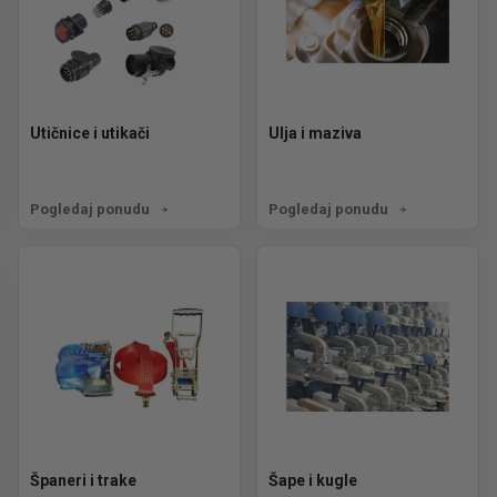
Utičnice i utikači
Ulja i maziva
Pogledaj ponudu
Pogledaj ponudu
Španeri i trake
Šape i kugle