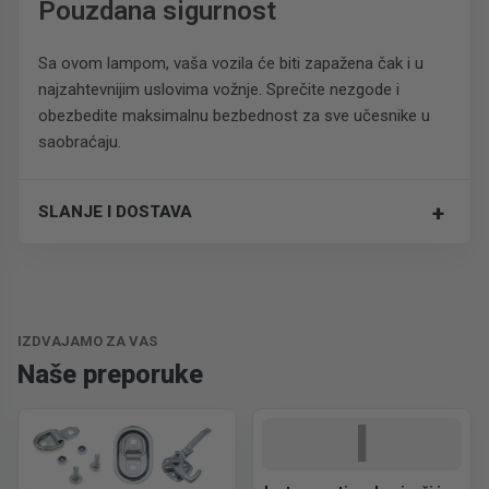
Pouzdana sigurnost
Sa ovom lampom, vaša vozila će biti zapažena čak i u
najzahtevnijim uslovima vožnje. Sprečite nezgode i
obezbedite maksimalnu bezbednost za sve učesnike u
saobraćaju.
+
SLANJE I DOSTAVA
Trošak dostave je 700 RSD za ceo paket.
IZDVAJAMO ZA VAS
Naše preporuke
I