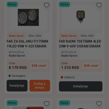
Novo
Novo
Radni farovi
Šifra 1024
Radni farovi
Šifra 1029
FAR ZA DALJINU FI175MM
FAR RADNI 75X75MM 4LED
19LED 95W 9-32V EMARK
20W 9-60V OSRAM EMARK
KATEGORIJA
KATEGORIJA
Radni farovi
Radni farovi
CENA
CENA
B2B cena?
B2B cena?
8 170
RSD
1 210
RSD
Dostupno
Uskoro
Dodaj u
Detaljnije
Detaljnije
korpu
Novo
Novo