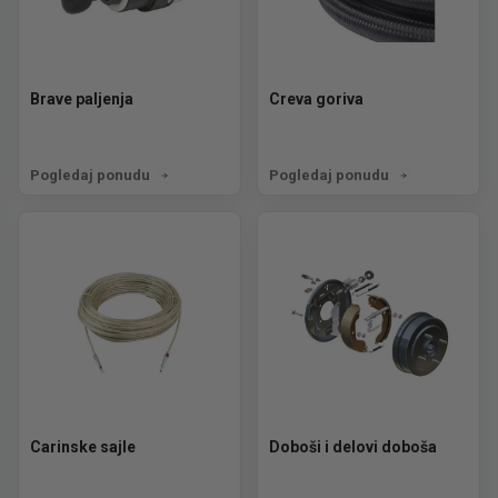
Brave paljenja
Creva goriva
Pogledaj ponudu
Pogledaj ponudu
Carinske sajle
Doboši i delovi doboša