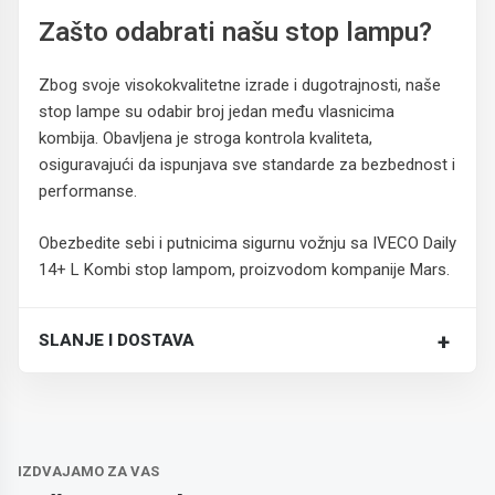
Zašto odabrati našu stop lampu?
Zbog svoje visokokvalitetne izrade i dugotrajnosti, naše
stop lampe su odabir broj jedan među vlasnicima
kombija. Obavljena je stroga kontrola kvaliteta,
osiguravajući da ispunjava sve standarde za bezbednost i
performanse.
Obezbedite sebi i putnicima sigurnu vožnju sa IVECO Daily
14+ L Kombi stop lampom, proizvodom kompanije Mars.
+
SLANJE I DOSTAVA
Trošak dostave je 700 RSD za ceo paket.
IZDVAJAMO ZA VAS