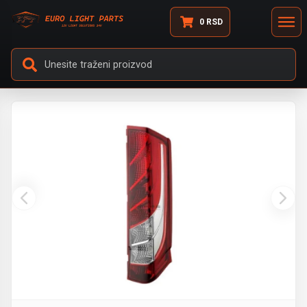
0
RSD