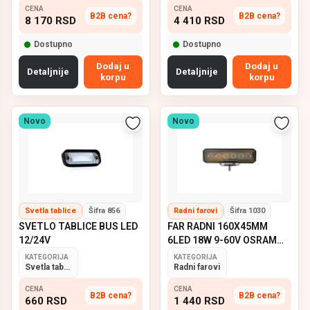
CENA
CENA
B2B cena?
B2B cena?
8 170
RSD
4 410
RSD
Dostupno
Dostupno
Dodaj u
Dodaj u
Detaljnije
Detaljnije
korpu
korpu
Novo
Novo
Svetla tablice
Šifra 856
Radni farovi
Šifra 1030
SVETLO TABLICE BUS LED
FAR RADNI 160X45MM
12/24V
6LED 18W 9-60V OSRAM
EMARK
KATEGORIJA
KATEGORIJA
Svetla tablice
Radni farovi
CENA
CENA
B2B cena?
B2B cena?
660
RSD
1 440
RSD