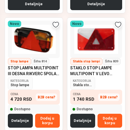
Detaljnije
Detaljnije
Novo
Novo
Stop lampe
Šifra 814
Stakla stop lampi
Šifra 809
STOP LAMPA MULTIPOINT
STAKLO STOP LAMPE
III DESNA RIKVERC 5POLA
MULTIPOINT V LEVO
ASPOCK
ASPOCK
KATEGORIJA
KATEGORIJA
Stop lampe
Stakla stop lampi
CENA
CENA
B2B cena?
B2B cena?
4 720
RSD
1 740
RSD
Dostupno
Dostupno
Dodaj u
Dodaj u
Detaljnije
Detaljnije
korpu
korpu