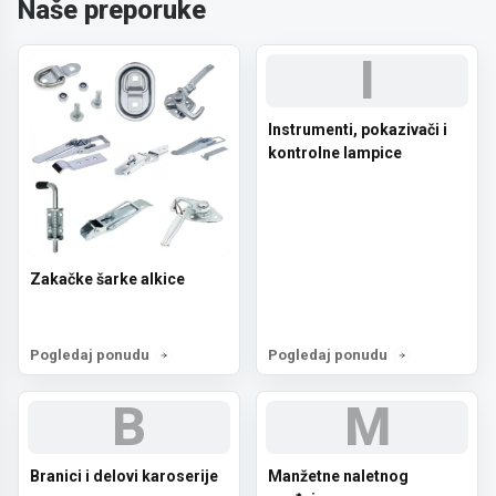
Naše preporuke
I
Instrumenti, pokazivači i
kontrolne lampice
Zakačke šarke alkice
Pogledaj ponudu
Pogledaj ponudu
B
M
Branici i delovi karoserije
Manžetne naletnog