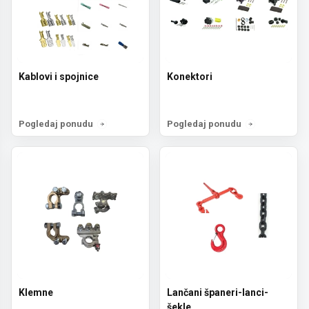
Kablovi i spojnice
Konektori
Pogledaj ponudu
Pogledaj ponudu
Klemne
Lančani španeri-lanci-
šekle