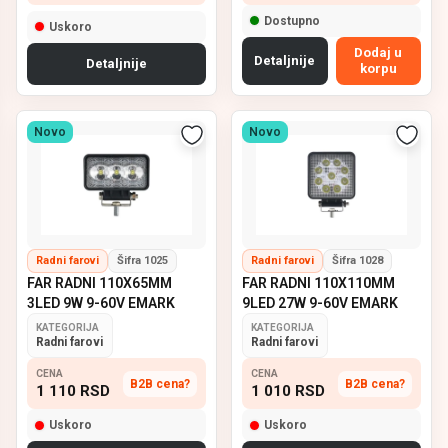
Dostupno
Uskoro
Dodaj u
Detaljnije
Detaljnije
korpu
Novo
Novo
Radni farovi
Šifra 1025
Radni farovi
Šifra 1028
FAR RADNI 110X65MM
FAR RADNI 110X110MM
3LED 9W 9-60V EMARK
9LED 27W 9-60V EMARK
KATEGORIJA
KATEGORIJA
Radni farovi
Radni farovi
CENA
CENA
B2B cena?
B2B cena?
1 110
RSD
1 010
RSD
Uskoro
Uskoro