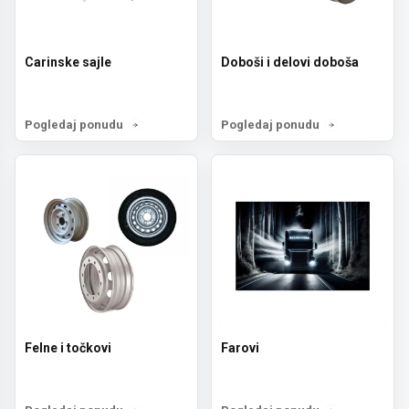
Carinske sajle
Doboši i delovi doboša
Pogledaj ponudu
Pogledaj ponudu
Felne i točkovi
Farovi