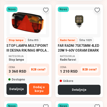
Novo
Novo
Stop lampe
Šifra 815
Radni farovi
Šifra 1029
STOP LAMPA MULTIPOINT
FAR RADNI 75X75MM 4LED
III DESNA RIK/MAG 8POLA
20W 9-60V OSRAM EMARK
ASPOCK
KATEGORIJA
KATEGORIJA
Stop lampe
Radni farovi
CENA
CENA
B2B cena?
B2B cena?
3 360
RSD
1 210
RSD
Dostupno
Uskoro
Dodaj u
Detaljnije
Detaljnije
korpu
Novo
Novo