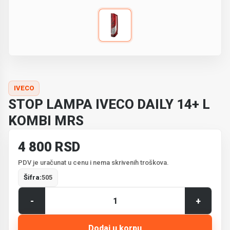
IVECO
STOP LAMPA IVECO DAILY 14+ L
KOMBI MRS
4 800 RSD
PDV je uračunat u cenu i nema skrivenih troškova.
Šifra:
505
-
+
Dodaj u korpu