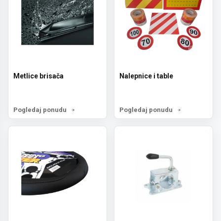
Metlice brisača
Nalepnice i table
Pogledaj ponudu
Pogledaj ponudu