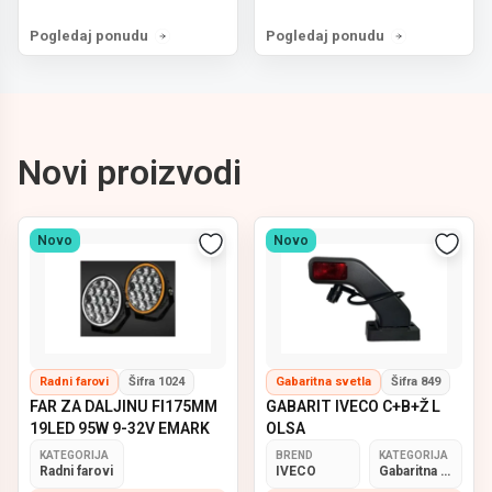
Pogledaj ponudu
Pogledaj ponudu
Novi proizvodi
Novo
Novo
Radni farovi
Šifra 1024
Gabaritna svetla
Šifra 849
FAR ZA DALJINU FI175MM
GABARIT IVECO C+B+Ž L
19LED 95W 9-32V EMARK
OLSA
KATEGORIJA
BREND
KATEGORIJA
Radni farovi
IVECO
Gabaritna svetla