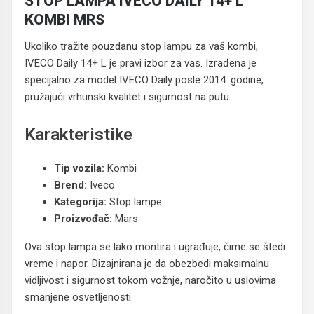
STOP LAMPA IVECO DAILY 14+ L
KOMBI MRS
Ukoliko tražite pouzdanu stop lampu za vaš kombi,
IVECO Daily 14+ L je pravi izbor za vas. Izrađena je
specijalno za model IVECO Daily posle 2014. godine,
pružajući vrhunski kvalitet i sigurnost na putu.
Karakteristike
Tip vozila:
Kombi
Brend:
Iveco
Kategorija:
Stop lampe
Proizvođač:
Mars
Ova stop lampa se lako montira i ugrađuje, čime se štedi
vreme i napor. Dizajnirana je da obezbedi maksimalnu
vidljivost i sigurnost tokom vožnje, naročito u uslovima
smanjene osvetljenosti.