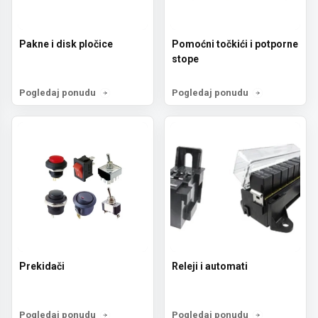
Pakne i disk pločice
Pomoćni točkići i potporne
stope
Pogledaj ponudu
Pogledaj ponudu
Prekidači
Releji i automati
Pogledaj ponudu
Pogledaj ponudu