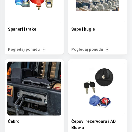
Španeri i trake
Šape i kugle
Pogledaj ponudu
Pogledaj ponudu
Čekrci
Čepovi rezervoara i AD
Blue-a