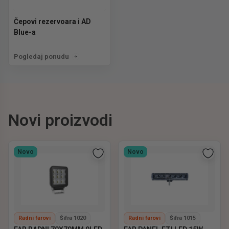
Čepovi rezervoara i AD
Blue-a
Pogledaj ponudu
Novi proizvodi
Novo
Novo
Radni farovi
Šifra 1020
Radni farovi
Šifra 1015