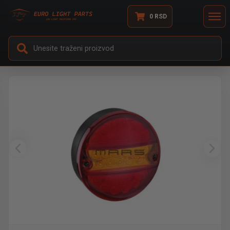
0
RSD