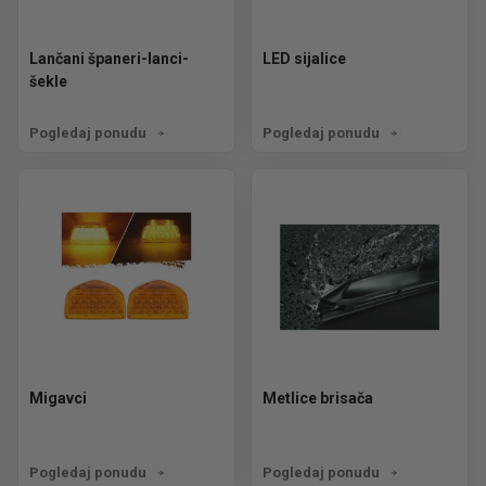
Lančani španeri-lanci-
LED sijalice
šekle
Pogledaj ponudu
Pogledaj ponudu
Migavci
Metlice brisača
Pogledaj ponudu
Pogledaj ponudu