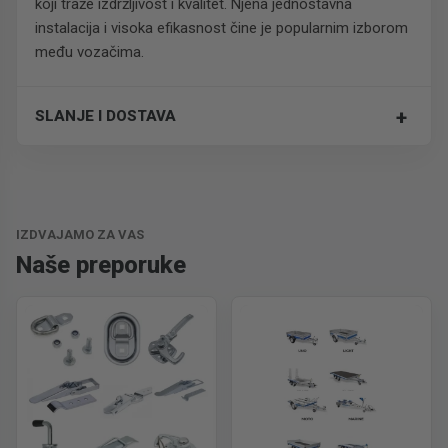
koji traže izdržljivost i kvalitet. Njena jednostavna
instalacija i visoka efikasnost čine je popularnim izborom
među vozačima.
+
SLANJE I DOSTAVA
Trošak dostave je 700 RSD za ceo paket.
IZDVAJAMO ZA VAS
Naše preporuke