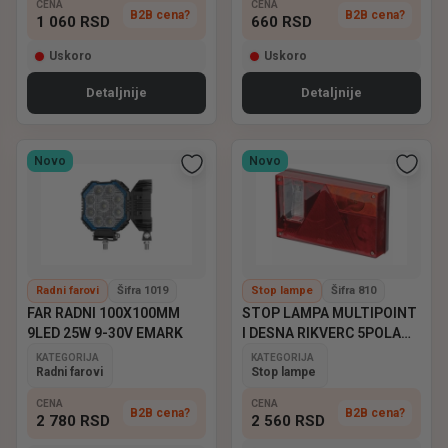
CENA
CENA
B2B cena?
B2B cena?
1 060
RSD
660
RSD
Uskoro
Uskoro
Detaljnije
Detaljnije
Novo
Novo
Radni farovi
Šifra 1019
Stop lampe
Šifra 810
FAR RADNI 100X100MM
STOP LAMPA MULTIPOINT
9LED 25W 9-30V EMARK
I DESNA RIKVERC 5POLA
ASPOCK
KATEGORIJA
KATEGORIJA
Radni farovi
Stop lampe
CENA
CENA
B2B cena?
B2B cena?
2 780
RSD
2 560
RSD