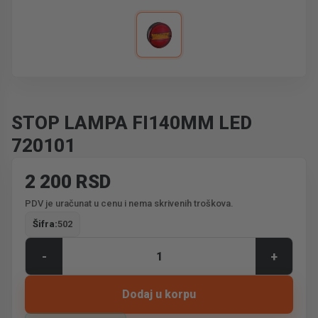
STOP LAMPA FI140MM LED
720101
2 200 RSD
PDV je uračunat u cenu i nema skrivenih troškova.
Šifra:
502
-
+
Dodaj u korpu