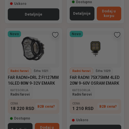
Dostupno
Uskoro
Dodaj u
Detaljnije
Detaljnije
korpu
Novo
Novo
Radni farovi
Šifra 1021
Radni farovi
Šifra 1029
FAR RADNI+DRL Ž FI127MM
FAR RADNI 75X75MM 4LED
16LED 80W 9-32V EMARK
20W 9-60V OSRAM EMARK
KATEGORIJA
KATEGORIJA
Radni farovi
Radni farovi
CENA
CENA
B2B cena?
B2B cena?
18 220
RSD
1 210
RSD
Dostupno
Uskoro
Dodaj u