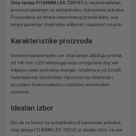
Stop lampa FI140MM LED 720101
je visokokvalitetan
proizvod namenjen za autoprikolice i kamionske prikolice.
Proizvedena od strane renomiranog brenda Mars, ova
lampa garantuje izvanrednu vidljivost i sigurnost na putu.
Karakteristike proizvoda
Osnovne karakteristike ove stop lampe uključuju prečnik
od 140 mm i LED tehnologiju koja omogućava dug vek
trajanja i nisku potrošnju energije. Izrađena je od čvrstih
materijala koji obezbeđuju otpornost na oštećenja i
pouzdanu funkcionalnost u različitim vremenskim
uslovima.
Idealan izbor
Bilo da se koristi za autoprikolice ili kamionske prikolice,
stop lampa FI140MM LED 720101 je idealan izbor za sve