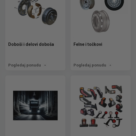
Doboši i delovi doboša
Felne i točkovi
Pogledaj ponudu
Pogledaj ponudu