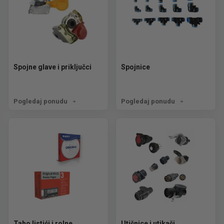
Spojne glave i priključci
Spojnice
Pogledaj ponudu
Pogledaj ponudu
Taho listići i rolne
Utičnice i utikači