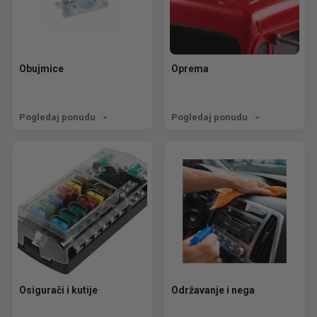
Obujmice
Oprema
Pogledaj ponudu
Pogledaj ponudu
Osigurači i kutije
Održavanje i nega