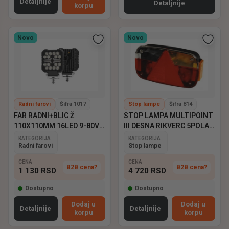
Detaljnije
Detaljnije
korpu
Novo
Novo
Radni farovi
Šifra 1017
Stop lampe
Šifra 814
FAR RADNI+BLIC Ž
STOP LAMPA MULTIPOINT
110X110MM 16LED 9-80V
III DESNA RIKVERC 5POLA
EMARK
ASPOCK
KATEGORIJA
KATEGORIJA
Radni farovi
Stop lampe
CENA
CENA
B2B cena?
B2B cena?
1 130
RSD
4 720
RSD
Dostupno
Dostupno
Dodaj u
Dodaj u
Detaljnije
Detaljnije
korpu
korpu