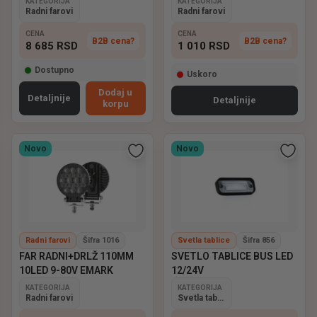
KATEGORIJA
KATEGORIJA
Radni farovi
Radni farovi
CENA
CENA
B2B cena?
B2B cena?
8 685
RSD
1 010
RSD
Dostupno
Uskoro
Dodaj u
Detaljnije
Detaljnije
korpu
Novo
Novo
Radni farovi
Šifra 1016
Svetla tablice
Šifra 856
FAR RADNI+DRLŽ 110MM
SVETLO TABLICE BUS LED
10LED 9-80V EMARK
12/24V
KATEGORIJA
KATEGORIJA
Radni farovi
Svetla tablice