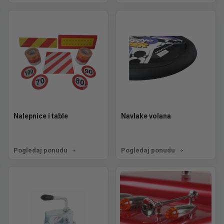
Nalepnice i table
Navlake volana
Pogledaj ponudu
Pogledaj ponudu