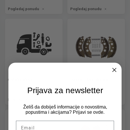
Pogledaj ponudu
Pogledaj ponudu
Ostali delovi
Pakne i disk pločice
Prijava za newsletter
Pogledaj ponudu
Pogledaj ponudu
Želiš da dobiješ informacije o novostima,
popustima i akcijama? Prijavi se ovde.
Email