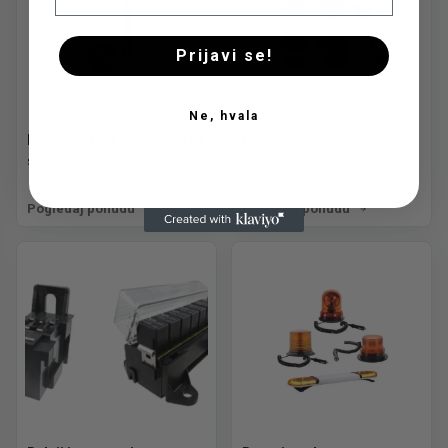
Prijavi se!
Ne, hvala
Pomoćni točkići i potporne
Prekidači
stope
Pogledaj ponudu
Pogledaj ponudu