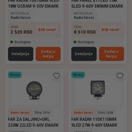
FAR RADNI 70X70MM 9LED
FAR PANEL ETI LED 15W
18W OSRAM 9-30V EMARK
6LED 9-60V 380MM EMARK
KATEGORIJA
KATEGORIJA
Radni farovi
Radni farovi
CENA
CENA
B2B cena?
B2B cena?
2 520
RSD
8 510
RSD
Dostupno
Dostupno
Dodaj u
Dodaj u
Detaljnije
Detaljnije
korpu
korpu
Novo
Novo
Radni farovi
Šifra 1014
Radni farovi
Šifra 1028
FAR ZA DALJINU+DRL
FAR RADNI 110X110MM
220W 22LED 9-60V EMARK
9LED 27W 9-60V EMARK