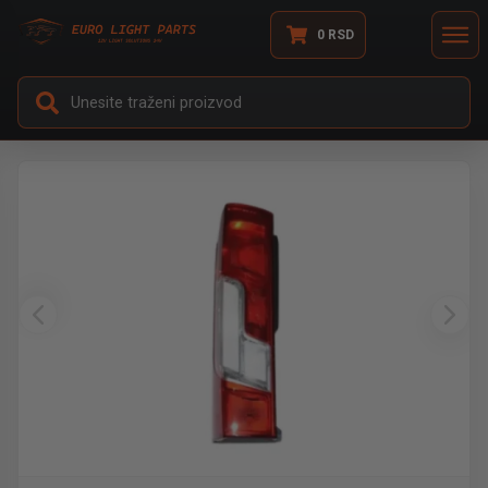
0
RSD