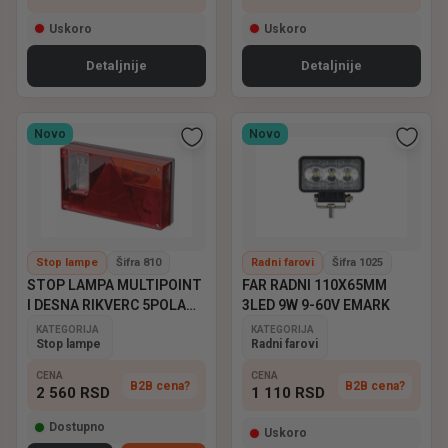
Uskoro
Uskoro
Detaljnije
Detaljnije
Novo
Novo
Stop lampe
Šifra 810
Radni farovi
Šifra 1025
STOP LAMPA MULTIPOINT
FAR RADNI 110X65MM
I DESNA RIKVERC 5POLA
3LED 9W 9-60V EMARK
ASPOCK
KATEGORIJA
KATEGORIJA
Stop lampe
Radni farovi
CENA
CENA
B2B cena?
B2B cena?
2 560
RSD
1 110
RSD
Dostupno
Uskoro