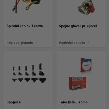
Spiralni kablovi i creva
Spojne glave i priključci
Pogledaj ponudu
Pogledaj ponudu
Spojnice
Taho listići i rolne