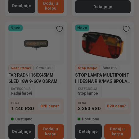
Dodaj u
Detaljnije
Detaljnije
korpu
Novo
Novo
Radni farovi
Šifra 1030
Stop lampe
Šifra 815
FAR RADNI 160X45MM
STOP LAMPA MULTIPOINT
6LED 18W 9-60V OSRAM
III DESNA RIK/MAG 8POLA
EMARK
ASPOCK
KATEGORIJA
KATEGORIJA
Radni farovi
Stop lampe
CENA
CENA
B2B cena?
B2B cena?
1 440
RSD
3 360
RSD
Dostupno
Dostupno
Dodaj u
Dodaj u
Detaljnije
Detaljnije
korpu
korpu