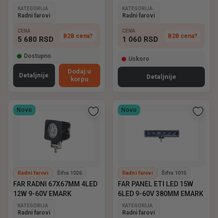
KATEGORIJA
KATEGORIJA
Radni farovi
Radni farovi
CENA
CENA
B2B cena?
B2B cena?
5 680
RSD
1 060
RSD
Dostupno
Uskoro
Dodaj u
Detaljnije
Detaljnije
korpu
Novo
Novo
Radni farovi
Šifra 1026
Radni farovi
Šifra 1015
FAR RADNI 67X67MM 4LED
FAR PANEL ETI LED 15W
12W 9-60V EMARK
6LED 9-60V 380MM EMARK
KATEGORIJA
KATEGORIJA
Radni farovi
Radni farovi