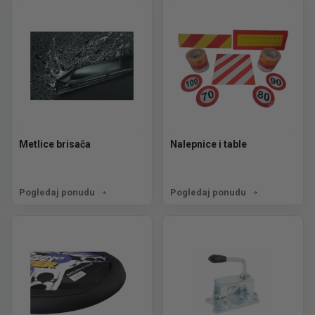
Metlice brisača
Nalepnice i table
Pogledaj ponudu
Pogledaj ponudu