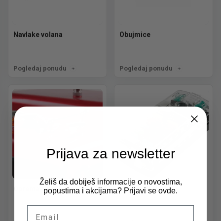
Navlake volana
Obujmice
Pogledaj ponudu
Pogledaj ponudu
Prijava za newsletter
Želiš da dobiješ informacije o novostima,
Oprema
Osigurači i kutije
popustima i akcijama? Prijavi se ovde.
Email