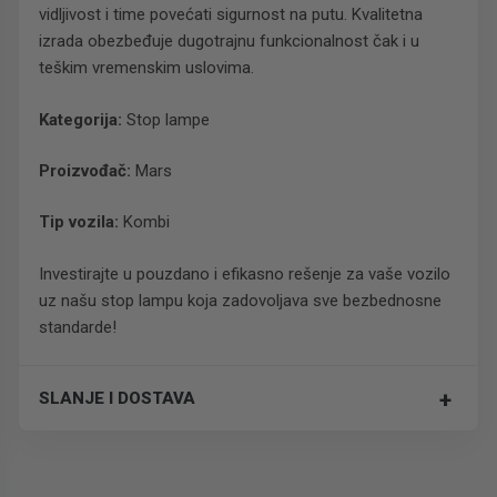
vidljivost i time povećati sigurnost na putu. Kvalitetna
izrada obezbeđuje dugotrajnu funkcionalnost čak i u
teškim vremenskim uslovima.
Kategorija:
Stop lampe
Proizvođač:
Mars
Tip vozila:
Kombi
Investirajte u pouzdano i efikasno rešenje za vaše vozilo
uz našu stop lampu koja zadovoljava sve bezbednosne
standarde!
+
SLANJE I DOSTAVA
Trošak dostave je 700 RSD za ceo paket.