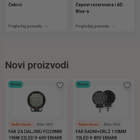
Čekrci
Čepovi rezervoara i AD
Blue-a
Pogledaj ponudu
Pogledaj ponudu
Novi proizvodi
Novo
Novo
Radni farovi
Šifra 1013
Radni farovi
Šifra 1016
FAR ZA DALJINU FI220MM
FAR RADNI+DRLŽ 110MM
196W 32LED 9-60V EMARK
10LED 9-80V EMARK