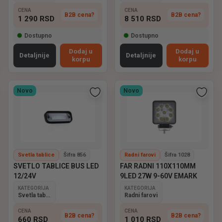
CENA
CENA
B2B cena?
B2B cena?
1 290
RSD
8 510
RSD
Dostupno
Dostupno
Dodaj u
Dodaj u
Detaljnije
Detaljnije
korpu
korpu
Novo
Novo
Svetla tablice
Šifra 856
Radni farovi
Šifra 1028
SVETLO TABLICE BUS LED
FAR RADNI 110X110MM
12/24V
9LED 27W 9-60V EMARK
KATEGORIJA
KATEGORIJA
Svetla tablice
Radni farovi
CENA
CENA
B2B cena?
B2B cena?
660
RSD
1 010
RSD