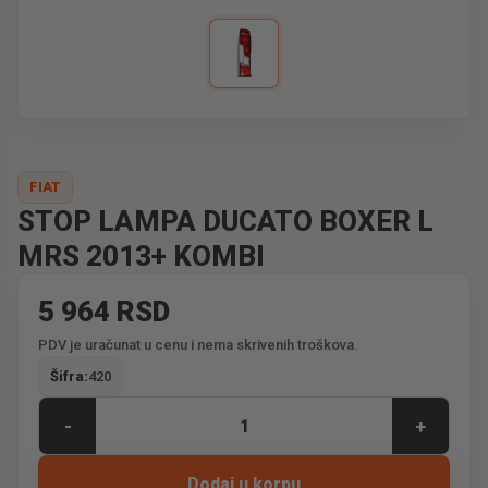
FIAT
STOP LAMPA DUCATO BOXER L
MRS 2013+ KOMBI
5 964 RSD
PDV je uračunat u cenu i nema skrivenih troškova.
Šifra:
420
-
+
Dodaj u korpu