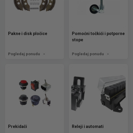
Pakne i disk pločice
Pomoćni točkići i potporne
stope
Pogledaj ponudu
Pogledaj ponudu
Prekidači
Releji i automati