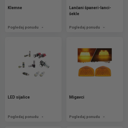
Klemne
Lančani španeri-lanci-
šekle
Pogledaj ponudu
Pogledaj ponudu
LED sijalice
Migavci
Pogledaj ponudu
Pogledaj ponudu