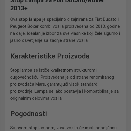
Stop Lampa za Fiat Ducato/Boxer
2013+
Ova
stop lampa
je specijalno dizajnirana za Fiat Ducato i
Peugeot Boxer kombi vozila proizvedena od 2013. godine
na dalje. Idealan je izbor za sve vlasnike koji žele sigurno i
jasno osvetljenje sa zadnje strane vozila.
Karakteristike Proizvoda
Stop lampa se ističe kvalitetnom strukturom i
dugovečnošću. Proizvedena je od strane renomiranog
proizvođača Mars, garantujući visok standard
proizvodnje. Lampa se lako postavlja i kompatibilna je sa
originalnim delovima vozila.
Pogodnosti
Sa ovom stop lampom, vaše vozilo će imati poboljšanu