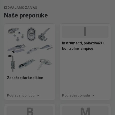
IZDVAJAMO ZA VAS
Naše preporuke
I
Instrumenti, pokazivači i
kontrolne lampice
Zakačke šarke alkice
Pogledaj ponudu
Pogledaj ponudu
B
M