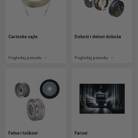
Carinske sajle
Doboši i delovi doboša
Pogledaj ponudu
Pogledaj ponudu
Felne i točkovi
Farovi