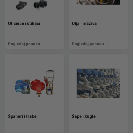
Utičnice i utikači
Ulja i maziva
Pogledaj ponudu
Pogledaj ponudu
Španeri i trake
Šape i kugle