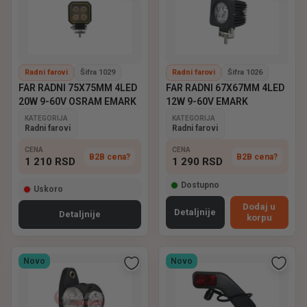
Radni farovi
Šifra 1029
Radni farovi
Šifra 1026
FAR RADNI 75X75MM 4LED
FAR RADNI 67X67MM 4LED
20W 9-60V OSRAM EMARK
12W 9-60V EMARK
KATEGORIJA
KATEGORIJA
Radni farovi
Radni farovi
CENA
CENA
B2B cena?
B2B cena?
1 210
RSD
1 290
RSD
Dostupno
Uskoro
Dodaj u
Detaljnije
Detaljnije
korpu
Novo
Novo