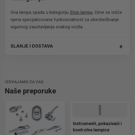
Ova lampa spada u kategoriju
Stop lampe
, čime se ističe
njena specijalizovana funkcionalnost za obezbeđivanje
sigurnog zaustavljanja svakog vozila.
+
SLANJE I DOSTAVA
Trošak dostave je 700 RSD za ceo paket.
IZDVAJAMO ZA VAS
Naše preporuke
I
Instrumenti, pokazivači i
kontrolne lampice