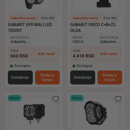
Gabaritna svetla
Šifra 828
Gabaritna svetla
Šifra 849
GABARIT EPII MALI LED
GABARIT IVECO C+B+Ž L
720207
OLSA
KATEGORIJA
BREND
KATEGORIJA
Gabaritna svetla
IVECO
Gabaritna svetla
CENA
CENA
B2B cena?
B2B cena?
660
RSD
4 410
RSD
Dostupno
Dostupno
Dodaj u
Dodaj u
Detaljnije
Detaljnije
korpu
korpu
Novo
Novo