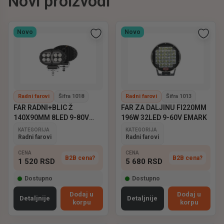
Novi proizvodi
Novo
Novo
Radni farovi
Šifra 1018
Radni farovi
Šifra 1013
FAR RADNI+BLIC Ž
FAR ZA DALJINU FI220MM
140X90MM 8LED 9-80V
196W 32LED 9-60V EMARK
EMARK
KATEGORIJA
KATEGORIJA
Radni farovi
Radni farovi
CENA
CENA
B2B cena?
B2B cena?
1 520
RSD
5 680
RSD
Dostupno
Dostupno
Dodaj u
Dodaj u
Detaljnije
Detaljnije
korpu
korpu