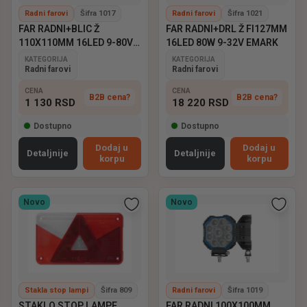
Radni farovi
Šifra 1017
Radni farovi
Šifra 1021
FAR RADNI+BLIC Ž
FAR RADNI+DRL Ž FI127MM
110X110MM 16LED 9-80V
16LED 80W 9-32V EMARK
EMARK
KATEGORIJA
KATEGORIJA
Radni farovi
Radni farovi
CENA
CENA
B2B cena?
B2B cena?
1 130
RSD
18 220
RSD
Dostupno
Dostupno
Dodaj u
Dodaj u
Detaljnije
Detaljnije
korpu
korpu
Novo
Novo
Stakla stop lampi
Šifra 809
Radni farovi
Šifra 1019
STAKLO STOP LAMPE
FAR RADNI 100X100MM