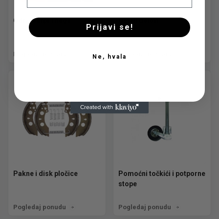
Održavanje i nega
Ostali delovi
Prijavi se!
Pogledaj ponudu
Pogledaj ponudu
Ne, hvala
Pakne i disk pločice
Pomoćni točkići i potporne
stope
Pogledaj ponudu
Pogledaj ponudu