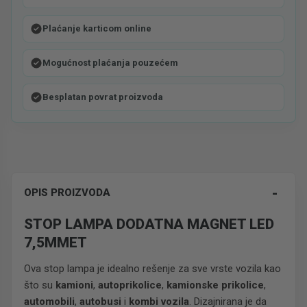
Plaćanje karticom online
Mogućnost plaćanja pouzećem
Besplatan povrat proizvoda
-
OPIS PROIZVODA
STOP LAMPA DODATNA MAGNET LED
7,5MMET
Ova stop lampa je idealno rešenje za sve vrste vozila kao
što su
kamioni
,
autoprikolice
,
kamionske prikolice
,
automobili
,
autobusi
i
kombi vozila
. Dizajnirana je da