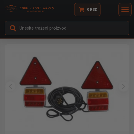
0
RSD