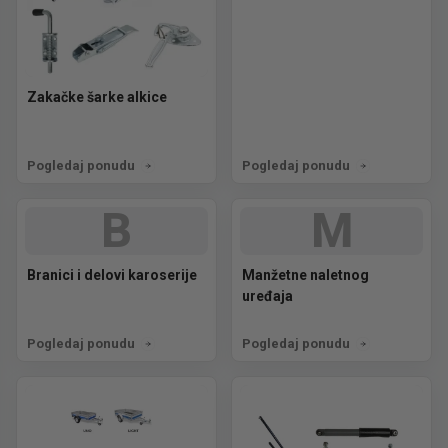
Zakačke šarke alkice
Pogledaj ponudu
Pogledaj ponudu
B
M
Branici i delovi karoserije
Manžetne naletnog
uređaja
Pogledaj ponudu
Pogledaj ponudu