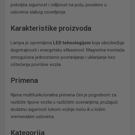
poboljša sigurnost i vidljivost na putu, posebno u
uslovima slabog osvetljenja.
Karakteristike proizvoda
Lampa je opremljena
LED tehnologijom
koja obezbeđuje
dugotrajnosti i energetsku efikasnost. Magnetna montaža
omogućava jednostavno postavljanje i uklanjanje bez
oštećenja površine vozila.
Primena
Njena multifunkcionalna primena čini je pogodnom za
različite tipove vozila u različitim scenarijima, pružajući
dodatnu sigurnost tokom vožnje noću ili u lošim
vremenskim uslovima.
Kategorija