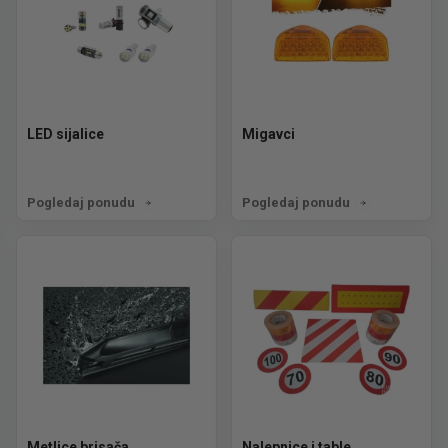
LED sijalice
Migavci
Pogledaj ponudu
Pogledaj ponudu
Metlice brisača
Nalepnice i table