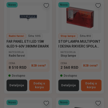
Novo
Novo
Radni farovi
Šifra 1015
Stop lampe
Šifra 810
FAR PANEL ETI LED 15W
STOP LAMPA MULTIPOINT
6LED 9-60V 380MM EMARK
I DESNA RIKVERC 5POLA
ASPOCK
KATEGORIJA
KATEGORIJA
Radni farovi
Stop lampe
CENA
CENA
B2B cena?
B2B cena?
8 510
RSD
2 560
RSD
Dostupno
Dostupno
Dodaj u
Dodaj u
Detaljnije
Detaljnije
korpu
korpu
Novo
Novo