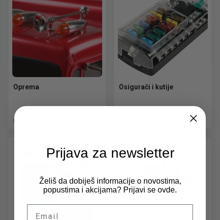
Oprema
Osigurači i kutije
Pogledaj ponudu
Pogledaj ponudu
Prijava za newsletter
Želiš da dobiješ informacije o novostima,
popustima i akcijama? Prijavi se ovde.
Email