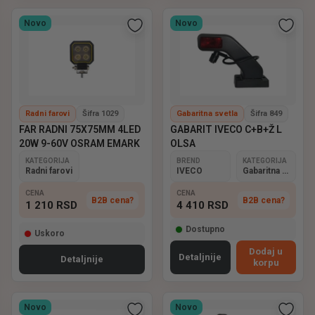
Novo
Novo
Radni farovi
Šifra 1029
Gabaritna svetla
Šifra 849
FAR RADNI 75X75MM 4LED
GABARIT IVECO C+B+Ž L
20W 9-60V OSRAM EMARK
OLSA
KATEGORIJA
BREND
KATEGORIJA
Radni farovi
IVECO
Gabaritna svetla
CENA
CENA
B2B cena?
B2B cena?
1 210
RSD
4 410
RSD
Dostupno
Uskoro
Dodaj u
Detaljnije
Detaljnije
korpu
Novo
Novo