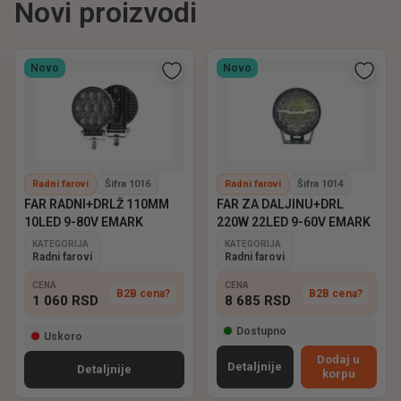
Novi proizvodi
Novo
Novo
Radni farovi
Šifra 1016
Radni farovi
Šifra 1014
FAR RADNI+DRLŽ 110MM
FAR ZA DALJINU+DRL
10LED 9-80V EMARK
220W 22LED 9-60V EMARK
KATEGORIJA
KATEGORIJA
Radni farovi
Radni farovi
CENA
CENA
B2B cena?
B2B cena?
1 060
RSD
8 685
RSD
Dostupno
Uskoro
Dodaj u
Detaljnije
Detaljnije
korpu