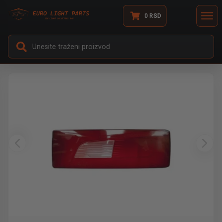
0
RSD