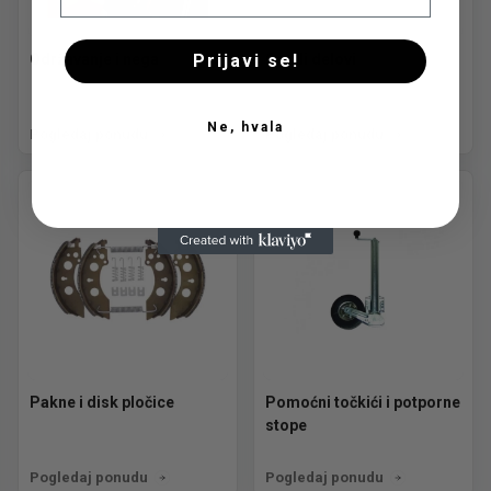
Prijavi se!
Održavanje i nega
Ostali delovi
Ne, hvala
Pogledaj ponudu
Pogledaj ponudu
Pakne i disk pločice
Pomoćni točkići i potporne
stope
Pogledaj ponudu
Pogledaj ponudu