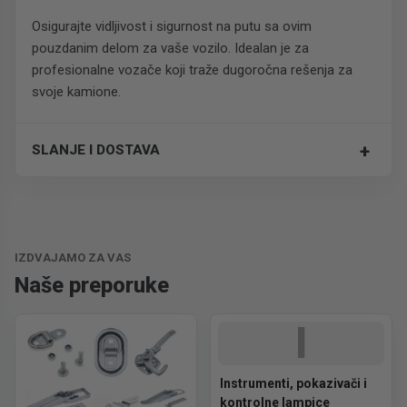
Osigurajte vidljivost i sigurnost na putu sa ovim
pouzdanim delom za vaše vozilo. Idealan je za
profesionalne vozače koji traže dugoročna rešenja za
svoje kamione.
+
SLANJE I DOSTAVA
Trošak dostave je 700 RSD za ceo paket.
IZDVAJAMO ZA VAS
Naše preporuke
I
Instrumenti, pokazivači i
kontrolne lampice