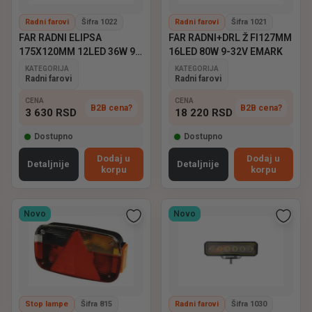
Radni farovi
Šifra 1022
Radni farovi
Šifra 1021
FAR RADNI ELIPSA
FAR RADNI+DRL Ž FI127MM
175X120MM 12LED 36W 9-
16LED 80W 9-32V EMARK
60V EMARK
KATEGORIJA
KATEGORIJA
Radni farovi
Radni farovi
CENA
CENA
B2B cena?
B2B cena?
3 630
RSD
18 220
RSD
Dostupno
Dostupno
Dodaj u
Dodaj u
Detaljnije
Detaljnije
korpu
korpu
Novo
Novo
Stop lampe
Šifra 815
Radni farovi
Šifra 1030