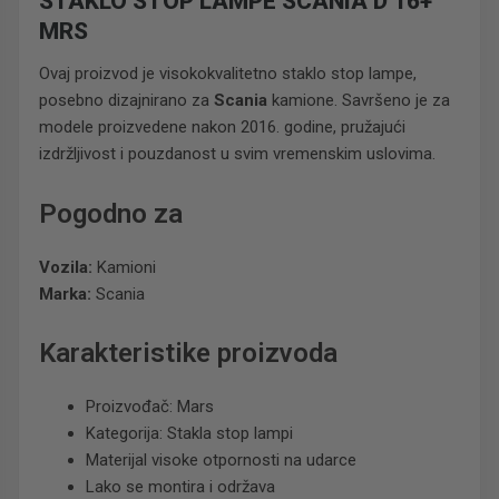
STAKLO STOP LAMPE SCANIA D 16+
MRS
Ovaj proizvod je visokokvalitetno staklo stop lampe,
posebno dizajnirano za
Scania
kamione. Savršeno je za
modele proizvedene nakon 2016. godine, pružajući
izdržljivost i pouzdanost u svim vremenskim uslovima.
Pogodno za
Vozila:
Kamioni
Marka:
Scania
Karakteristike proizvoda
Proizvođač: Mars
Kategorija: Stakla stop lampi
Materijal visoke otpornosti na udarce
Lako se montira i održava