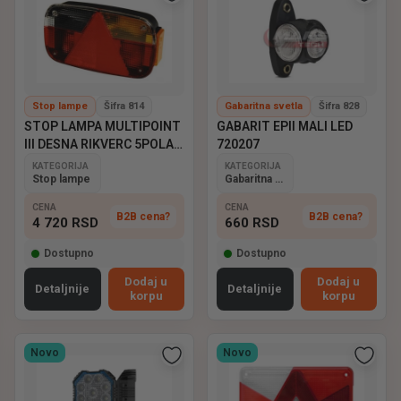
Stop lampe
Šifra 814
Gabaritna svetla
Šifra 828
STOP LAMPA MULTIPOINT
GABARIT EPII MALI LED
III DESNA RIKVERC 5POLA
720207
ASPOCK
KATEGORIJA
KATEGORIJA
Stop lampe
Gabaritna svetla
CENA
CENA
B2B cena?
B2B cena?
4 720
RSD
660
RSD
Dostupno
Dostupno
Dodaj u
Dodaj u
Detaljnije
Detaljnije
korpu
korpu
Novo
Novo