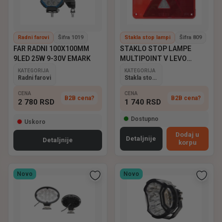
Radni farovi
Šifra 1019
Stakla stop lampi
Šifra 809
FAR RADNI 100X100MM
STAKLO STOP LAMPE
9LED 25W 9-30V EMARK
MULTIPOINT V LEVO
ASPOCK
KATEGORIJA
KATEGORIJA
Radni farovi
Stakla stop lampi
CENA
CENA
B2B cena?
B2B cena?
2 780
RSD
1 740
RSD
Dostupno
Uskoro
Dodaj u
Detaljnije
Detaljnije
korpu
Novo
Novo