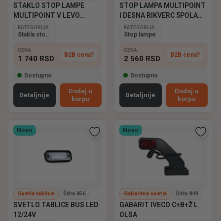
STAKLO STOP LAMPE
STOP LAMPA MULTIPOINT
MULTIPOINT V LEVO
I DESNA RIKVERC 5POLA
ASPOCK
ASPOCK
KATEGORIJA
KATEGORIJA
Stakla stop lampi
Stop lampe
CENA
CENA
B2B cena?
B2B cena?
1 740
RSD
2 560
RSD
Dostupno
Dostupno
Dodaj u
Dodaj u
Detaljnije
Detaljnije
korpu
korpu
Novo
Novo
Svetla tablice
Šifra 856
Gabaritna svetla
Šifra 849
SVETLO TABLICE BUS LED
GABARIT IVECO C+B+Ž L
12/24V
OLSA