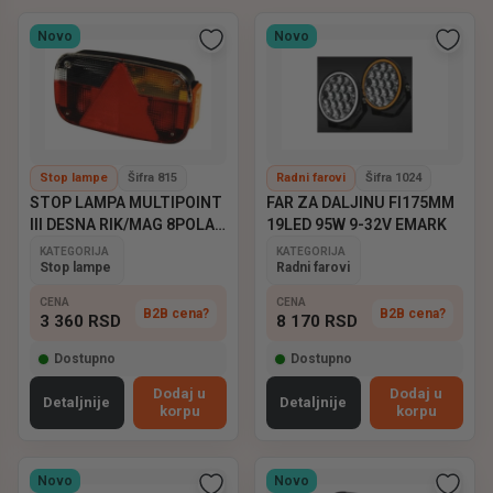
Novo
Novo
Stop lampe
Šifra 815
Radni farovi
Šifra 1024
STOP LAMPA MULTIPOINT
FAR ZA DALJINU FI175MM
III DESNA RIK/MAG 8POLA
19LED 95W 9-32V EMARK
ASPOCK
KATEGORIJA
KATEGORIJA
Stop lampe
Radni farovi
CENA
CENA
B2B cena?
B2B cena?
3 360
RSD
8 170
RSD
Dostupno
Dostupno
Dodaj u
Dodaj u
Detaljnije
Detaljnije
korpu
korpu
Novo
Novo