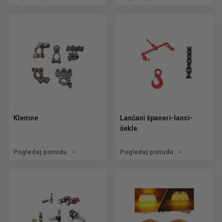
Klemne
Lančani španeri-lanci-
šekle
Pogledaj ponudu
Pogledaj ponudu