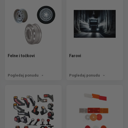
Felne i točkovi
Farovi
Pogledaj ponudu
Pogledaj ponudu