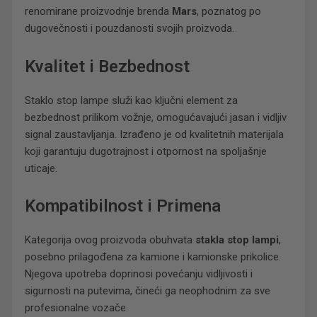
renomirane proizvodnje brenda
Mars
, poznatog po
dugovečnosti i pouzdanosti svojih proizvoda.
Kvalitet i Bezbednost
Staklo stop lampe služi kao ključni element za
bezbednost prilikom vožnje, omogućavajući jasan i vidljiv
signal zaustavljanja. Izrađeno je od kvalitetnih materijala
koji garantuju dugotrajnost i otpornost na spoljašnje
uticaje.
Kompatibilnost i Primena
Kategorija ovog proizvoda obuhvata
stakla stop lampi
,
posebno prilagođena za kamione i kamionske prikolice.
Njegova upotreba doprinosi povećanju vidljivosti i
sigurnosti na putevima, čineći ga neophodnim za sve
profesionalne vozače.