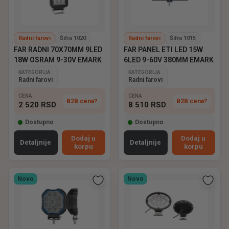
Radni farovi
Šifra 1020
Radni farovi
Šifra 1015
FAR RADNI 70X70MM 9LED
FAR PANEL ETI LED 15W
18W OSRAM 9-30V EMARK
6LED 9-60V 380MM EMARK
KATEGORIJA
KATEGORIJA
Radni farovi
Radni farovi
CENA
CENA
B2B cena?
B2B cena?
2 520
RSD
8 510
RSD
Dostupno
Dostupno
Dodaj u
Dodaj u
Detaljnije
Detaljnije
korpu
korpu
Novo
Novo