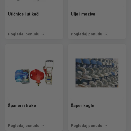
Utičnice i utikači
Ulja i maziva
Pogledaj ponudu
Pogledaj ponudu
Španeri i trake
Šape i kugle
Pogledaj ponudu
Pogledaj ponudu