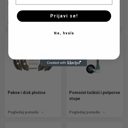
Održavanje i nega
Ostali delovi
Prijavi se!
Pogledaj ponudu
Pogledaj ponudu
Ne, hvala
Pakne i disk pločice
Pomoćni točkići i potporne
stope
Pogledaj ponudu
Pogledaj ponudu