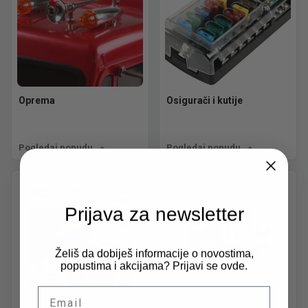
Oprema
Osigurači i kutije
Pogledaj ponudu
Pogledaj ponudu
Prijava za newsletter
Želiš da dobiješ informacije o novostima,
popustima i akcijama? Prijavi se ovde.
Email