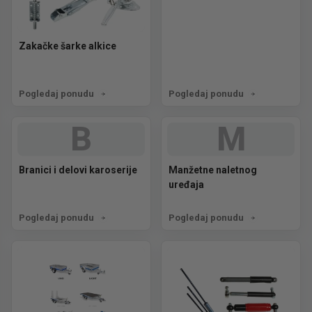
Zakačke šarke alkice
Pogledaj ponudu
Pogledaj ponudu
B
M
Branici i delovi karoserije
Manžetne naletnog
uređaja
Pogledaj ponudu
Pogledaj ponudu