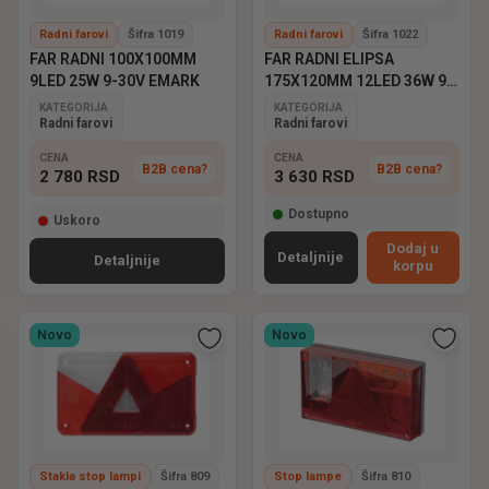
Radni farovi
Šifra 1019
Radni farovi
Šifra 1022
FAR RADNI 100X100MM
FAR RADNI ELIPSA
9LED 25W 9-30V EMARK
175X120MM 12LED 36W 9-
60V EMARK
KATEGORIJA
KATEGORIJA
Radni farovi
Radni farovi
CENA
CENA
B2B cena?
B2B cena?
2 780
RSD
3 630
RSD
Dostupno
Uskoro
Dodaj u
Detaljnije
Detaljnije
korpu
Novo
Novo
Stakla stop lampi
Šifra 809
Stop lampe
Šifra 810