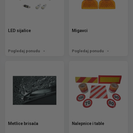
LED sijalice
Migavci
Pogledaj ponudu
Pogledaj ponudu
Metlice brisača
Nalepnice i table