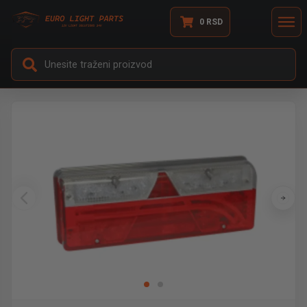
0
RSD