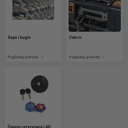
Šape i kugle
Čekrci
Pogledaj ponudu
Pogledaj ponudu
Čepovi rezervoara i AD