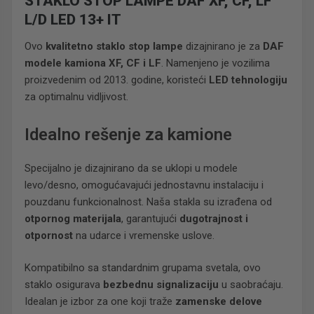
STAKLO STOP LAMPE DAF XF, CF, LF
L/D LED 13+ IT
Ovo
kvalitetno staklo stop lampe
dizajnirano je za
DAF
modele kamiona XF, CF i LF
. Namenjeno je vozilima
proizvedenim od 2013. godine, koristeći
LED tehnologiju
za optimalnu vidljivost.
Idealno rešenje za kamione
Specijalno je dizajnirano da se uklopi u modele
levo/desno, omogućavajući jednostavnu instalaciju i
pouzdanu funkcionalnost. Naša stakla su izrađena od
otpornog materijala
, garantujući
dugotrajnost i
otpornost
na udarce i vremenske uslove.
Kompatibilno sa standardnim grupama svetala, ovo
staklo osigurava
bezbednu signalizaciju
u saobraćaju.
Idealan je izbor za one koji traže
zamenske delove