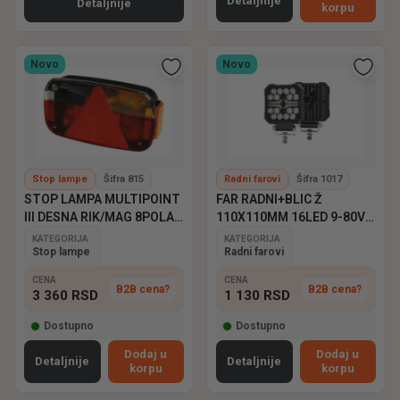
Detaljnije
Detaljnije
korpu
Novo
Novo
Stop lampe
Šifra 815
Radni farovi
Šifra 1017
STOP LAMPA MULTIPOINT
FAR RADNI+BLIC Ž
III DESNA RIK/MAG 8POLA
110X110MM 16LED 9-80V
ASPOCK
EMARK
KATEGORIJA
KATEGORIJA
Stop lampe
Radni farovi
CENA
CENA
B2B cena?
B2B cena?
3 360
RSD
1 130
RSD
Dostupno
Dostupno
Dodaj u
Dodaj u
Detaljnije
Detaljnije
korpu
korpu