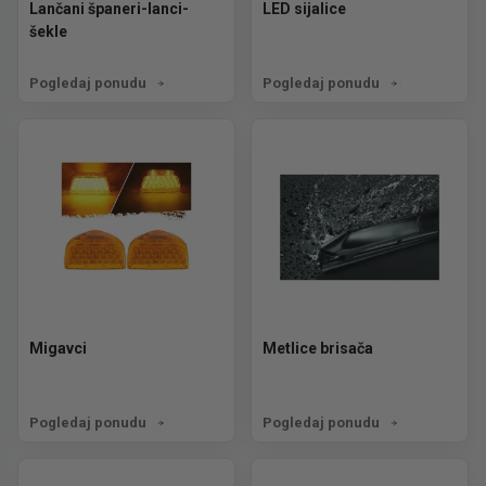
Lančani španeri-lanci-
LED sijalice
šekle
Pogledaj ponudu
Pogledaj ponudu
Migavci
Metlice brisača
Pogledaj ponudu
Pogledaj ponudu