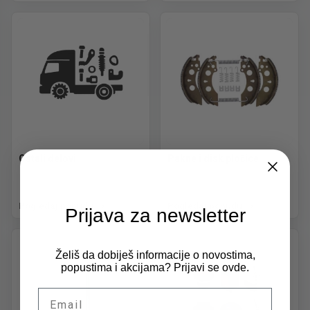
Ostali delovi
Pakne i disk pločice
Pogledaj ponudu
Pogledaj ponudu
Prijava za newsletter
Želiš da dobiješ informacije o novostima,
popustima i akcijama? Prijavi se ovde.
Email