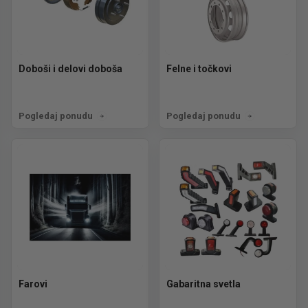
Doboši i delovi doboša
Felne i točkovi
Pogledaj ponudu
Pogledaj ponudu
Farovi
Gabaritna svetla