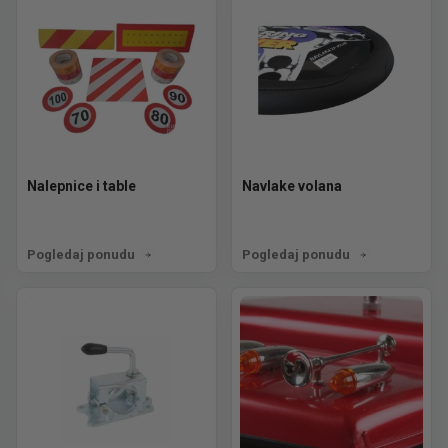
Nalepnice i table
Navlake volana
Pogledaj ponudu
Pogledaj ponudu