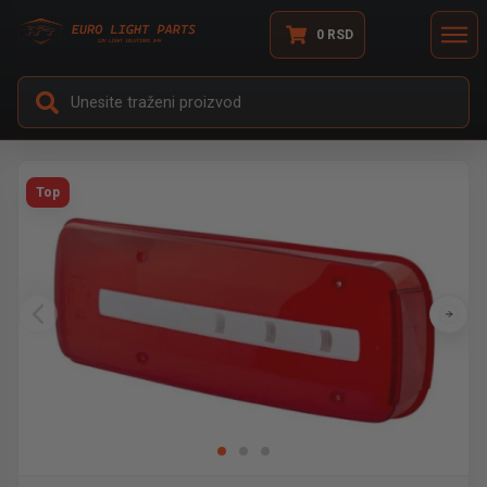
0
RSD
Top