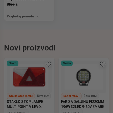
Blue-a
Pogledaj ponudu
Novi proizvodi
Novo
Novo
Stakla stop lampi
Šifra 809
Radni farovi
Šifra 1013
STAKLO STOP LAMPE
FAR ZA DALJINU FI220MM
MULTIPOINT V LEVO
196W 32LED 9-60V EMARK
ASPOCK
KATEGORIJA
KATEGORIJA