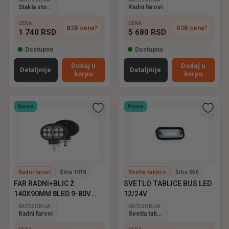
Stakla stop lampi
Radni farovi
CENA
CENA
B2B cena?
B2B cena?
1 740
RSD
5 680
RSD
Dostupno
Dostupno
Dodaj u
Dodaj u
Detaljnije
Detaljnije
korpu
korpu
Novo
Novo
Radni farovi
Šifra 1018
Svetla tablice
Šifra 856
FAR RADNI+BLIC Ž
SVETLO TABLICE BUS LED
140X90MM 8LED 9-80V
12/24V
EMARK
KATEGORIJA
KATEGORIJA
Radni farovi
Svetla tablice