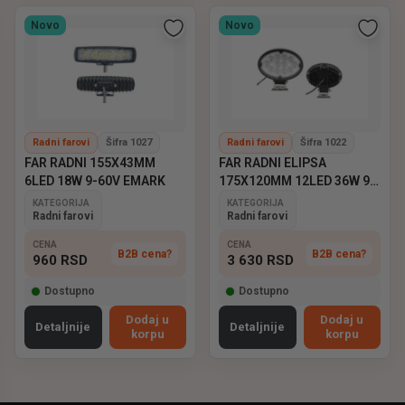
Novo
Novo
Radni farovi
Šifra 1027
Radni farovi
Šifra 1022
FAR RADNI 155X43MM
FAR RADNI ELIPSA
6LED 18W 9-60V EMARK
175X120MM 12LED 36W 9-
60V EMARK
KATEGORIJA
KATEGORIJA
Radni farovi
Radni farovi
CENA
CENA
B2B cena?
B2B cena?
960
RSD
3 630
RSD
Dostupno
Dostupno
Dodaj u
Dodaj u
Detaljnije
Detaljnije
korpu
korpu