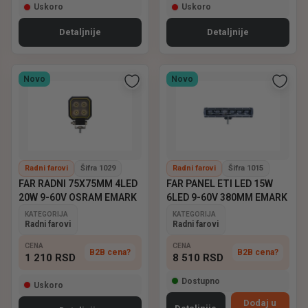
Uskoro
Uskoro
Detaljnije
Detaljnije
Novo
Novo
Radni farovi
Šifra 1029
Radni farovi
Šifra 1015
FAR RADNI 75X75MM 4LED
FAR PANEL ETI LED 15W
20W 9-60V OSRAM EMARK
6LED 9-60V 380MM EMARK
KATEGORIJA
KATEGORIJA
Radni farovi
Radni farovi
CENA
CENA
B2B cena?
B2B cena?
1 210
RSD
8 510
RSD
Dostupno
Uskoro
Dodaj u