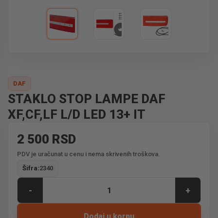
DAF
STAKLO STOP LAMPE DAF
XF,CF,LF L/D LED 13+ IT
2 500 RSD
PDV je uračunat u cenu i nema skrivenih troškova.
Šifra:
2340
-
+
Dodaj u korpu