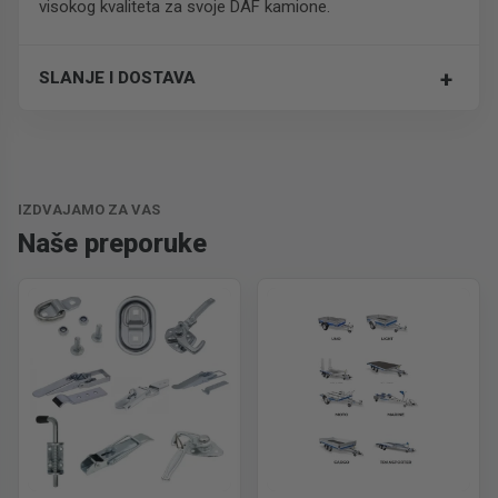
visokog kvaliteta za svoje DAF kamione.
+
SLANJE I DOSTAVA
Trošak dostave je 700 RSD za ceo paket.
IZDVAJAMO ZA VAS
Naše preporuke