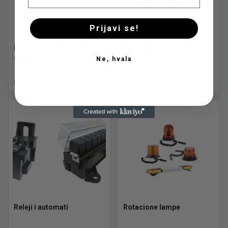
Prijavi se!
Pomoćni točkići i potporne
Prekidači
stope
Ne, hvala
Pogledaj ponudu
Pogledaj ponudu
Releji i automati
Rotacione lampe