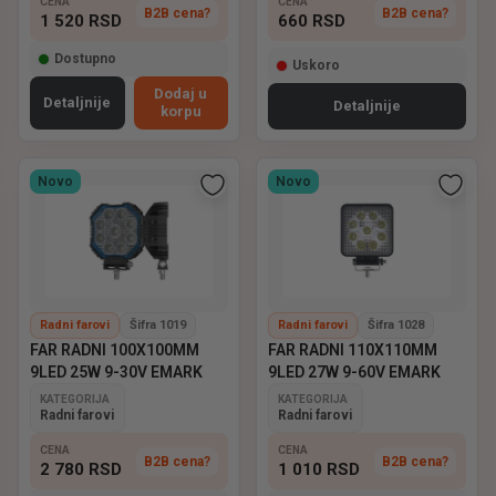
CENA
CENA
B2B cena?
B2B cena?
1 520
RSD
660
RSD
Dostupno
Uskoro
Dodaj u
Detaljnije
Detaljnije
korpu
Novo
Novo
Radni farovi
Šifra 1019
Radni farovi
Šifra 1028
FAR RADNI 100X100MM
FAR RADNI 110X110MM
9LED 25W 9-30V EMARK
9LED 27W 9-60V EMARK
KATEGORIJA
KATEGORIJA
Radni farovi
Radni farovi
CENA
CENA
B2B cena?
B2B cena?
2 780
RSD
1 010
RSD