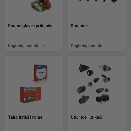
Spojne glave i priključci
Spojnice
Pogledaj ponudu
Pogledaj ponudu
Taho listići i rolne
Utičnice i utikači