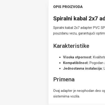
OPIS PROIZVODA
Spiralni kabal 2x7 
Spiralni kabal 2x7 adapter PVC SP 
pouzdanu vezu, garantujući optima
Karakteristike
Visoka otpornost:
Kvalitet
Kompatibilnost:
Pogodan za
Jednostavna instalacija:
L
Primena
Ovaj adapter je neophodan deo op
sistemima vozila.