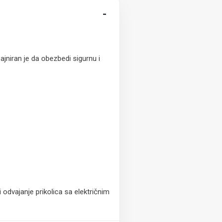
-
ajniran je da obezbedi sigurnu i
dvajanje prikolica sa električnim