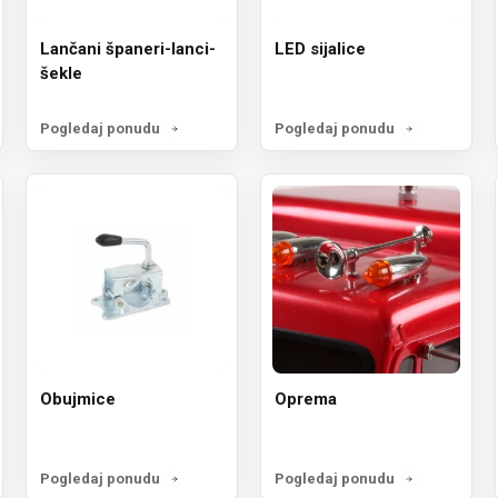
Lančani španeri-lanci-
LED sijalice
šekle
Pogledaj ponudu
Pogledaj ponudu
Obujmice
Oprema
Pogledaj ponudu
Pogledaj ponudu