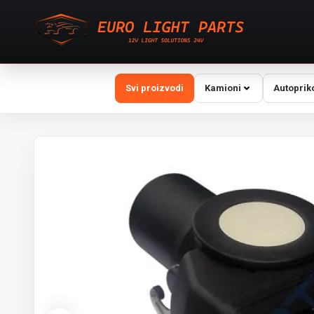
Svi proizvodi
Kamioni
Autoprik