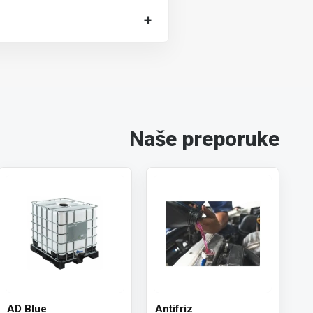
+
Naše preporuke
AD Blue
Antifriz