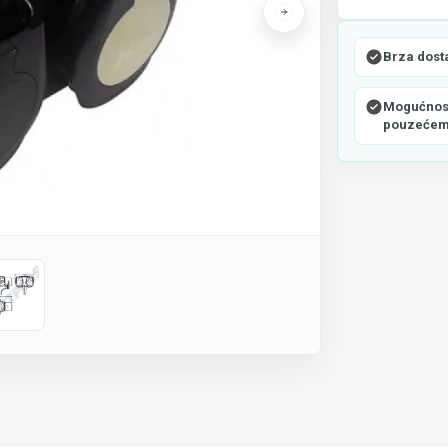
Brza dost
Mogućnost
pouzeće