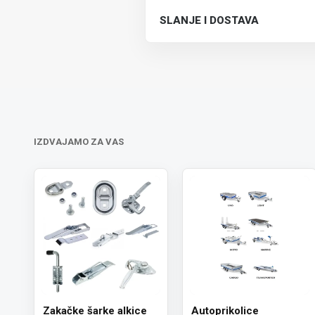
SLANJE I DOSTAVA
Trošak dostave je 700 RSD za ceo
IZDVAJAMO ZA VAS
Zakačke šarke alkice
Autoprikolice