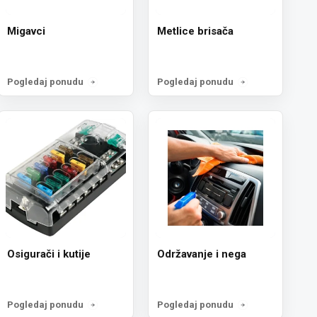
Migavci
Metlice brisača
Pogledaj ponudu
Pogledaj ponudu
Osigurači i kutije
Održavanje i nega
Pogledaj ponudu
Pogledaj ponudu