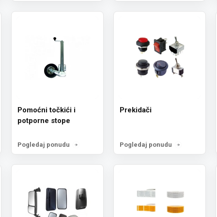
Pomoćni točkići i
Prekidači
potporne stope
Pogledaj ponudu
Pogledaj ponudu