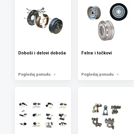
Doboši i delovi doboša
Felne i točkovi
Pogledaj ponudu
Pogledaj ponudu