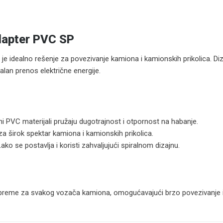
adapter PVC SP
je idealno rešenje za povezivanje kamiona i kamionskih prikolica. Diz
lan prenos električne energije.
ni PVC materijali pružaju dugotrajnost i otpornost na habanje.
 širok spektar kamiona i kamionskih prikolica.
ako se postavlja i koristi zahvaljujući spiralnom dizajnu.
reme za svakog vozača kamiona, omogućavajući brzo povezivanje i o