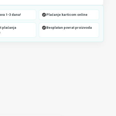
ava 1-3 dana!
Plaćanje karticom online
 plaćanja
Besplatan povrat proizvoda
m