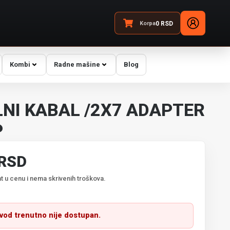
Korpa
0
RSD
Kombi
Radne mašine
Blog
LNI KABAL /2X7 ADAPTER
P
 RSD
t u cenu i nema skrivenih troškova.
zvod trenutno nije dostupan.