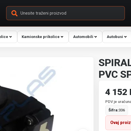
olice
Kamionske prikolice
Automobili
Autobusi
SPIRA
PVC S
4 152
PDV je uračuna
Šifra:
336
Ovaj proi