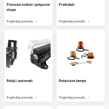
Pomoćni točkići i potporne
Prekidači
stope
Prijavi se!
Pogledaj ponudu
Pogledaj ponudu
Ne, hvala
Releji i automati
Rotacione lampe
Pogledaj ponudu
Pogledaj ponudu