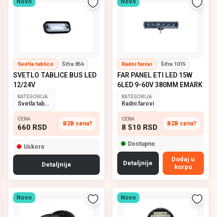
Novo
Novo
Svetla tablice
Šifra 856
Radni farovi
Šifra 1015
SVETLO TABLICE BUS LED
FAR PANEL ETI LED 15W
12/24V
6LED 9-60V 380MM EMARK
KATEGORIJA
KATEGORIJA
Svetla tablice
Radni farovi
CENA
CENA
B2B cena?
B2B cena?
660
RSD
8 510
RSD
Dostupno
Uskoro
Dodaj u
Detaljnije
Detaljnije
korpu
Novo
Novo