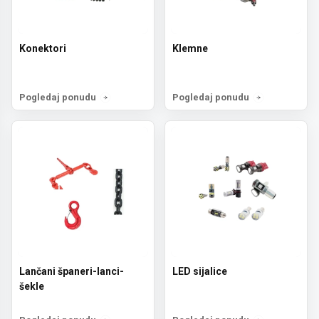
Konektori
Klemne
Pogledaj ponudu
Pogledaj ponudu
Lančani španeri-lanci-
LED sijalice
šekle