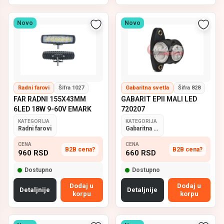
Novo
Novo
Radni farovi
Šifra 1027
Gabaritna svetla
Šifra 828
FAR RADNI 155X43MM
GABARIT EPII MALI LED
6LED 18W 9-60V EMARK
720207
KATEGORIJA
KATEGORIJA
Radni farovi
Gabaritna svetla
CENA
CENA
B2B cena?
B2B cena?
960
RSD
660
RSD
Dostupno
Dostupno
Dodaj u
Dodaj u
Detaljnije
Detaljnije
korpu
korpu