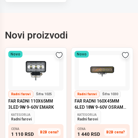
Novi proizvodi
Novo
Novo
Radni farovi
Šifra 1025
Radni farovi
Šifra 1030
FAR RADNI 110X65MM
FAR RADNI 160X45MM
3LED 9W 9-60V EMARK
6LED 18W 9-60V OSRAM
EMARK
KATEGORIJA
KATEGORIJA
Radni farovi
Radni farovi
CENA
CENA
B2B cena?
B2B cena?
1 110
RSD
1 440
RSD