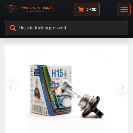
0
RSD