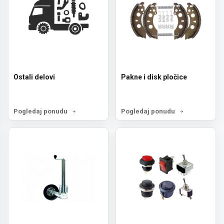
Ostali delovi
Pakne i disk pločice
Pogledaj ponudu
Pogledaj ponudu
Prijava za newsletter
Želiš da dobiješ informacije o novostima,
popustima i akcijama? Prijavi se ovde.
Email