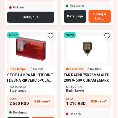
Dostupno
Uskoro
Dodaj u
Detaljnije
Detaljnije
korpu
Novo
Novo
Stop lampe
Šifra 810
Radni farovi
Šifra 1029
STOP LAMPA MULTIPOINT
FAR RADNI 75X75MM 4LED
I DESNA RIKVERC 5POLA
20W 9-60V OSRAM EMARK
ASPOCK
KATEGORIJA
KATEGORIJA
Stop lampe
Radni farovi
CENA
CENA
B2B cena?
B2B cena?
2 560
RSD
1 210
RSD
Dostupno
Uskoro