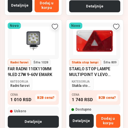
Dodaj u
Detaljnije
Detaljnije
korpu
Novo
Novo
Radni farovi
Šifra 1028
Stakla stop lampi
Šifra 809
FAR RADNI 110X110MM
STAKLO STOP LAMPE
9LED 27W 9-60V EMARK
MULTIPOINT V LEVO
ASPOCK
KATEGORIJA
KATEGORIJA
Radni farovi
Stakla stop lampi
CENA
CENA
B2B cena?
B2B cena?
1 010
RSD
1 740
RSD
Dostupno
Uskoro
Dodaj u
Detaljnije
Detaljnije
korpu