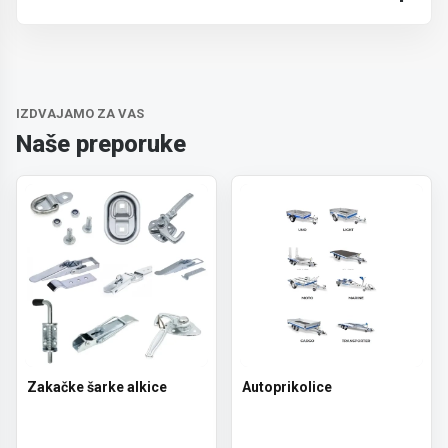
Trošak dostave je 700 RSD za ceo paket.
IZDVAJAMO ZA VAS
Naše preporuke
Zakačke šarke alkice
Autoprikolice