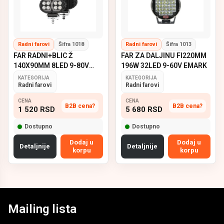
Radni farovi
Šifra 1018
Radni farovi
Šifra 1013
FAR RADNI+BLIC Ž
FAR ZA DALJINU FI220MM
140X90MM 8LED 9-80V
196W 32LED 9-60V EMARK
EMARK
KATEGORIJA
KATEGORIJA
Radni farovi
Radni farovi
CENA
CENA
B2B cena?
B2B cena?
1 520
RSD
5 680
RSD
Dostupno
Dostupno
Dodaj u
Dodaj u
Detaljnije
Detaljnije
korpu
korpu
Mailing lista