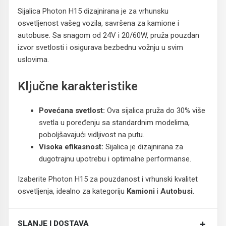
Sijalica Photon H15 dizajnirana je za vrhunsku
osvetljenost vašeg vozila, savršena za kamione i
autobuse. Sa snagom od 24V i 20/60W, pruža pouzdan
izvor svetlosti i osigurava bezbednu vožnju u svim
uslovima.
Ključne karakteristike
Povećana svetlost:
Ova sijalica pruža do 30% više
svetla u poređenju sa standardnim modelima,
poboljšavajući vidljivost na putu.
Visoka efikasnost:
Sijalica je dizajnirana za
dugotrajnu upotrebu i optimalne performanse.
Izaberite Photon H15 za pouzdanost i vrhunski kvalitet
osvetljenja, idealno za kategoriju
Kamioni
i
Autobusi
.
+
SLANJE I DOSTAVA