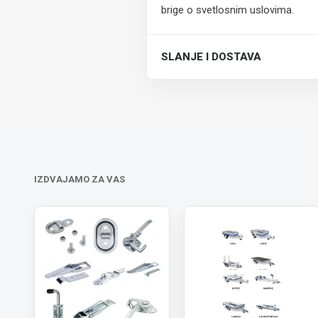
brige o svetlosnim uslovima.
SLANJE I DOSTAVA
Trošak dostave je 700 RSD za ceo
IZDVAJAMO ZA VAS