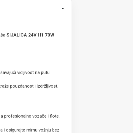
-
Naša
SIJALICA 24V H1 70W
avajući vidljivost na putu.
raže pouzdanost i izdržljivost.
a profesionalne vozače i flote.
a i osigurajte mirnu vožnju bez