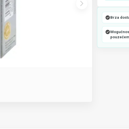
Brza dost
Mogućnost
pouzeće