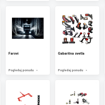
Farovi
Gabaritna svetla
Pogledaj ponudu
Pogledaj ponudu