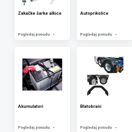
Zakačke šarke alkice
Autoprikolice
Pogledaj ponudu
Pogledaj ponudu
Akumulatori
Blatobrani
Pogledaj ponudu
Pogledaj ponudu