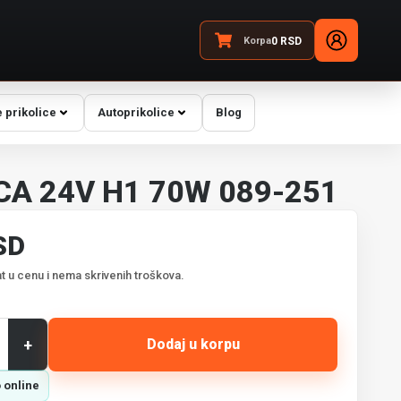
Korpa
0
RSD
 prikolice
Autoprikolice
Blog
CA 24V H1 70W 089-251
SD
t u cenu i nema skrivenih troškova.
+
Dodaj u korpu
 online