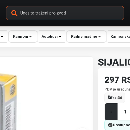
Kamioni
Autobusi
Radne mašine
Kamionske
SIJALI
297 R
PDV je uračuna
Šifra:
36
-
Dostupno