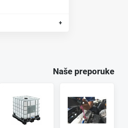
+
Naše preporuke