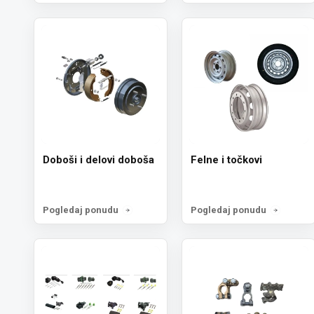
Doboši i delovi doboša
Felne i točkovi
Pogledaj ponudu
Pogledaj ponudu