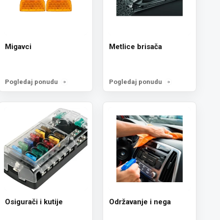
Migavci
Metlice brisača
Pogledaj ponudu
Pogledaj ponudu
Osigurači i kutije
Održavanje i nega