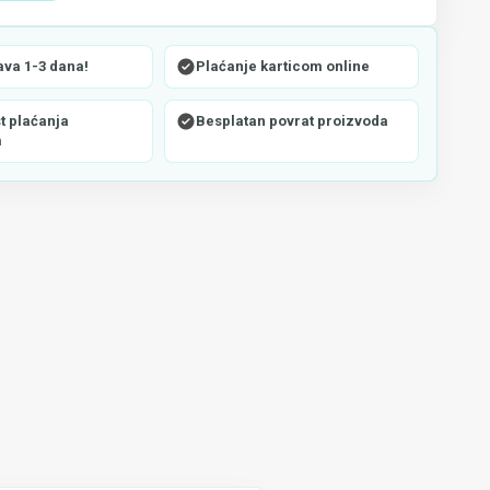
ava 1-3 dana!
Plaćanje karticom online
 plaćanja
Besplatan povrat proizvoda
m