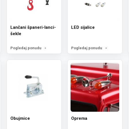
Lančani španeri-lanci-
LED sijalice
šekle
Pogledaj ponudu
Pogledaj ponudu
Obujmice
Oprema