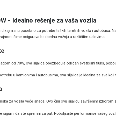
 - Idealno rešenje za vaša vozila
cu dizajniranu posebno za potrebe teških teretnih vozila i autobusa. 
trajnost, čime osigurava bezbednu vožnju u različitim uslovima.
ke
agom od 70W, ova sijalica obezbeđuje odličan svetlosni fluks, poboljš
otrebu u kamionima i autobusima, ova sijalica je idealna za sve koji t
a
nska za vozila veće snage. Ovo čini ovu sijalicu savršenim izborom z
te sigurni da ste spremni za put. Poboljšajte performanse vašeg vozil