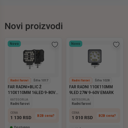
Novi proizvodi
Novo
Novo
Radni farovi
Šifra 1017
Radni farovi
Šifra 1028
FAR RADNI+BLIC Ž
FAR RADNI 110X110MM
110X110MM 16LED 9-80V
9LED 27W 9-60V EMARK
EMARK
KATEGORIJA
KATEGORIJA
Radni farovi
Radni farovi
CENA
CENA
B2B cena?
B2B cena?
1 130
RSD
1 010
RSD
Dostupno