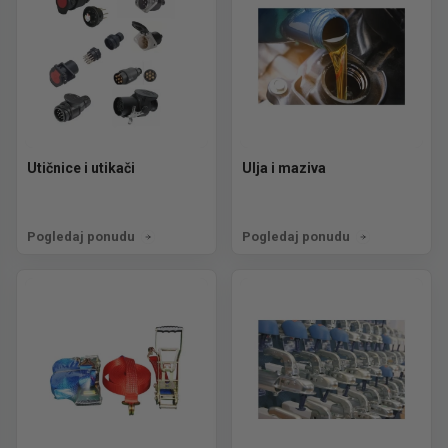
Utičnice i utikači
Ulja i maziva
Pogledaj ponudu
Pogledaj ponudu