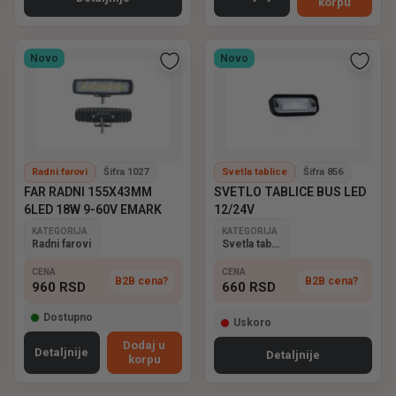
korpu
Novo
Novo
Radni farovi
Šifra 1027
Svetla tablice
Šifra 856
FAR RADNI 155X43MM
SVETLO TABLICE BUS LED
6LED 18W 9-60V EMARK
12/24V
KATEGORIJA
KATEGORIJA
Radni farovi
Svetla tablice
CENA
CENA
B2B cena?
B2B cena?
960
RSD
660
RSD
Dostupno
Uskoro
Dodaj u
Detaljnije
Detaljnije
korpu