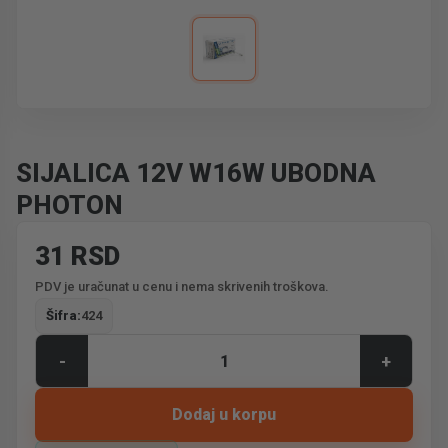
SIJALICA 12V W16W UBODNA
PHOTON
31 RSD
PDV je uračunat u cenu i nema skrivenih troškova.
Šifra:
424
-
+
Dodaj u korpu