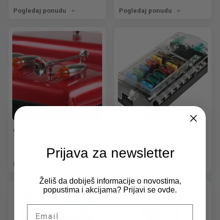
Pogledaj ponudu
Pogledaj ponudu
Oprema
Osigurači i kutije
Prijava za newsletter
Pogledaj ponudu
Pogledaj ponudu
Želiš da dobiješ informacije o novostima,
popustima i akcijama? Prijavi se ovde.
Email