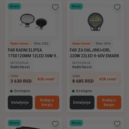
Novo
Novo
Radni farovi
Šifra 1022
Radni farovi
Šifra 1014
FAR RADNI ELIPSA
FAR ZA DALJINU+DRL
175X120MM 12LED 36W 9-
220W 22LED 9-60V EMARK
60V EMARK
KATEGORIJA
KATEGORIJA
Radni farovi
Radni farovi
CENA
CENA
B2B cena?
B2B cena?
3 630
RSD
8 685
RSD
Dostupno
Dostupno
Dodaj u
Dodaj u
Detaljnije
Detaljnije
korpu
korpu
Novo
Novo