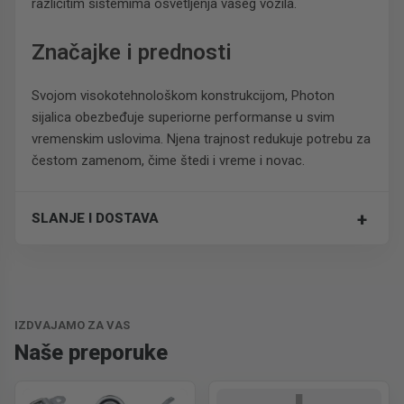
različitim sistemima osvetljenja vašeg vozila.
Značajke i prednosti
Svojom visokotehnološkom konstrukcijom, Photon
sijalica obezbeđuje superiorne performanse u svim
vremenskim uslovima. Njena trajnost redukuje potrebu za
čestom zamenom, čime štedi i vreme i novac.
+
SLANJE I DOSTAVA
Trošak dostave je 700 RSD za ceo paket.
IZDVAJAMO ZA VAS
Naše preporuke