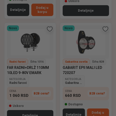
Uskoro
Dodaj u
Detaljnije
Detaljnije
korpu
Novo
Novo
Radni farovi
Šifra 1016
Gabaritna svetla
Šifra 828
FAR RADNI+DRLŽ 110MM
GABARIT EPII MALI LED
10LED 9-80V EMARK
720207
KATEGORIJA
KATEGORIJA
Radni farovi
Gabaritna svetla
CENA
CENA
B2B cena?
B2B cena?
1 060
RSD
660
RSD
Dostupno
Uskoro
Dodaj u
Detaljnije
Detaljnije