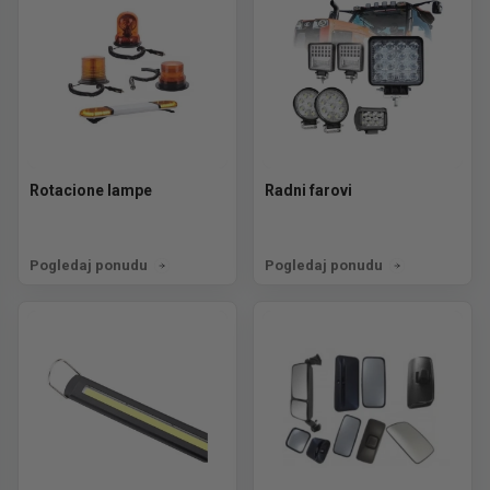
Rotacione lampe
Radni farovi
Pogledaj ponudu
Pogledaj ponudu