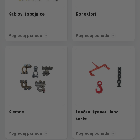
Kablovi i spojnice
Konektori
Pogledaj ponudu
Pogledaj ponudu
Klemne
Lančani španeri-lanci-
šekle
Pogledaj ponudu
Pogledaj ponudu