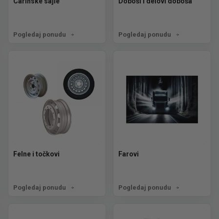
Carinske sajle
Doboši i delovi doboša
Pogledaj ponudu
Pogledaj ponudu
Felne i točkovi
Farovi
Pogledaj ponudu
Pogledaj ponudu