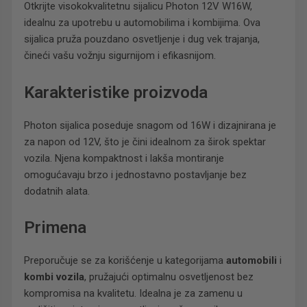
Otkrijte visokokvalitetnu sijalicu Photon 12V W16W,
idealnu za upotrebu u automobilima i kombijima. Ova
sijalica pruža pouzdano osvetljenje i dug vek trajanja,
čineći vašu vožnju sigurnijom i efikasnijom.
Karakteristike proizvoda
Photon sijalica poseduje snagom od 16W i dizajnirana je
za napon od 12V, što je čini idealnom za širok spektar
vozila. Njena kompaktnost i lakša montiranje
omogućavaju brzo i jednostavno postavljanje bez
dodatnih alata.
Primena
Preporučuje se za korišćenje u kategorijama
automobili
i
kombi vozila
, pružajući optimalnu osvetljenost bez
kompromisa na kvalitetu. Idealna je za zamenu u