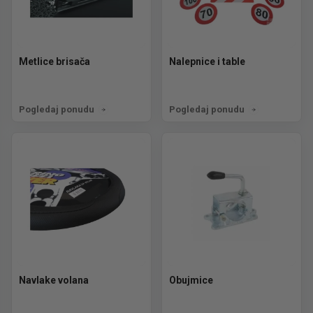
Metlice brisača
Nalepnice i table
Pogledaj ponudu
Pogledaj ponudu
Navlake volana
Obujmice