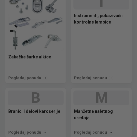
I
Instrumenti, pokazivači i
kontrolne lampice
Zakačke šarke alkice
Pogledaj ponudu
Pogledaj ponudu
B
M
Branici i delovi karoserije
Manžetne naletnog
uređaja
Pogledaj ponudu
Pogledaj ponudu