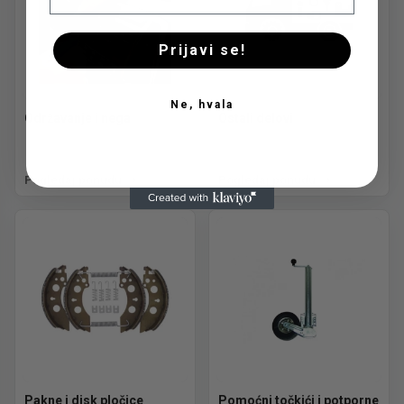
Prijavi se!
Ne, hvala
Održavanje i nega
Ostali delovi
Pogledaj ponudu
Pogledaj ponudu
Pakne i disk pločice
Pomoćni točkići i potporne