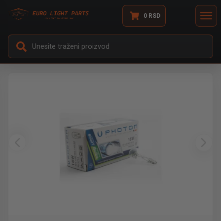
0
RSD