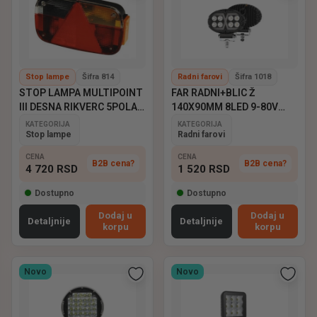
Stop lampe
Šifra 814
Radni farovi
Šifra 1018
STOP LAMPA MULTIPOINT
FAR RADNI+BLIC Ž
III DESNA RIKVERC 5POLA
140X90MM 8LED 9-80V
ASPOCK
EMARK
KATEGORIJA
KATEGORIJA
Stop lampe
Radni farovi
CENA
CENA
B2B cena?
B2B cena?
4 720
RSD
1 520
RSD
Dostupno
Dostupno
Dodaj u
Dodaj u
Detaljnije
Detaljnije
korpu
korpu
Novo
Novo