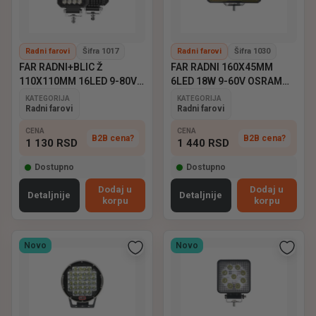
Radni farovi
Šifra 1017
Radni farovi
Šifra 1030
FAR RADNI+BLIC Ž
FAR RADNI 160X45MM
110X110MM 16LED 9-80V
6LED 18W 9-60V OSRAM
EMARK
EMARK
KATEGORIJA
KATEGORIJA
Radni farovi
Radni farovi
CENA
CENA
B2B cena?
B2B cena?
1 130
RSD
1 440
RSD
Dostupno
Dostupno
Dodaj u
Dodaj u
Detaljnije
Detaljnije
korpu
korpu
Novo
Novo