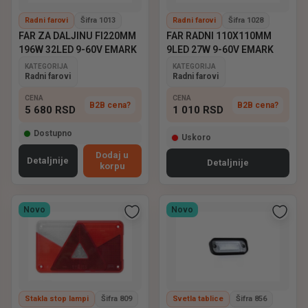
Radni farovi
Šifra 1013
Radni farovi
Šifra 1028
FAR ZA DALJINU FI220MM
FAR RADNI 110X110MM
196W 32LED 9-60V EMARK
9LED 27W 9-60V EMARK
KATEGORIJA
KATEGORIJA
Radni farovi
Radni farovi
CENA
CENA
B2B cena?
B2B cena?
5 680
RSD
1 010
RSD
Dostupno
Uskoro
Dodaj u
Detaljnije
Detaljnije
korpu
Novo
Novo
Stakla stop lampi
Šifra 809
Svetla tablice
Šifra 856