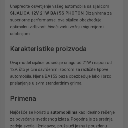
Unapredite osvetljenje vašeg automobila sa sijalicom
SIJALICA 12V 21W BA15S PHOTON
. Dizajnirana za
superiorne performanse, ova sijalica obezbeđuje
optimalnu vidljivost, čineći vašu vožnju sigurnijom i
udobnijom.
Karakteristike proizvoda
Ovaj model sijalice poseduje snagu od 21W i napon od
12V, što je čini savršenim izborom za različite tipove
automobila. Njena BA15S baza obezbeđuje lako i brzo
prislanjanje u svim standardnim grlima.
Primena
Najčešće se koristi u
automobilima
kao idealno rešenje
za povećanje svetlosnog izlaza. Pogodna je za prednja,
zadnja svetla i žmigavce, pružajući jasnu i pouzdanu