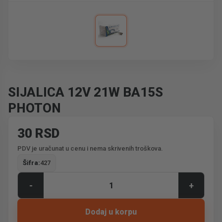
SIJALICA 12V 21W BA15S
PHOTON
30 RSD
PDV je uračunat u cenu i nema skrivenih troškova.
Šifra:
427
-
+
Dodaj u korpu