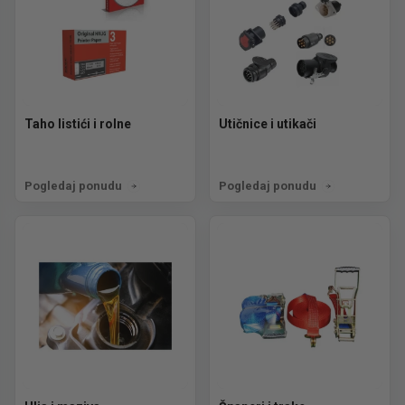
Taho listići i rolne
Utičnice i utikači
Pogledaj ponudu
Pogledaj ponudu