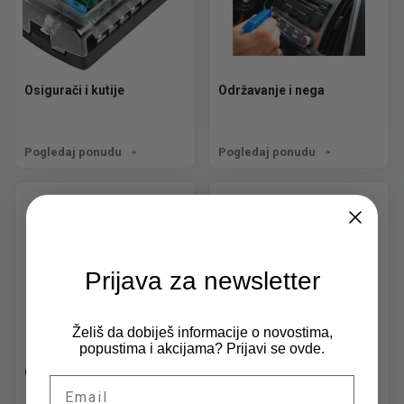
Osigurači i kutije
Održavanje i nega
Pogledaj ponudu
Pogledaj ponudu
Prijava za newsletter
Želiš da dobiješ informacije o novostima,
popustima i akcijama? Prijavi se ovde.
Ostali delovi
Pakne i disk pločice
Email