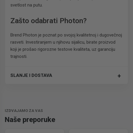
svetlost na putu.
Zašto odabrati Photon?
Brend Photon je poznat po svojoj kvalitetnoj i dugovečnoj
rasveti. Investiranjem u njihovu sijalicu, birate proizvod
koji je prošao rigorozne testove kvaliteta, uz garanciju
trajnosti.
+
SLANJE I DOSTAVA
Trošak dostave je 700 RSD za ceo paket.
IZDVAJAMO ZA VAS
Naše preporuke