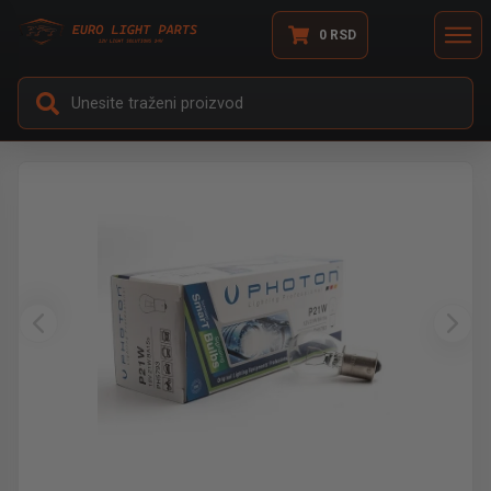
0
RSD