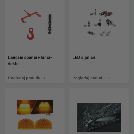
Lančani španeri-lanci-
LED sijalice
šekle
Pogledaj ponudu
Pogledaj ponudu