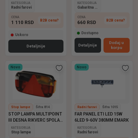
KATEGORIJA
KATEGORIJA
Radni farovi
Gabaritna svetla
CENA
CENA
B2B cena?
B2B cena?
1 110
RSD
660
RSD
Dostupno
Uskoro
Dodaj u
Detaljnije
Detaljnije
korpu
Novo
Novo
Stop lampe
Šifra 814
Radni farovi
Šifra 1015
STOP LAMPA MULTIPOINT
FAR PANEL ETI LED 15W
III DESNA RIKVERC 5POLA
6LED 9-60V 380MM EMARK
ASPOCK
KATEGORIJA
KATEGORIJA
Stop lampe
Radni farovi