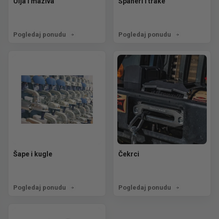
Ulja i maziva
Španeri i trake
Pogledaj ponudu
Pogledaj ponudu
Šape i kugle
Čekrci
Pogledaj ponudu
Pogledaj ponudu