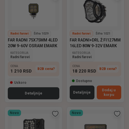
Radni farovi
Šifra 1029
Radni farovi
Šifra 1021
FAR RADNI 75X75MM 4LED
FAR RADNI+DRL Ž FI127MM
20W 9-60V OSRAM EMARK
16LED 80W 9-32V EMARK
KATEGORIJA
KATEGORIJA
Radni farovi
Radni farovi
CENA
CENA
B2B cena?
B2B cena?
1 210
RSD
18 220
RSD
Dostupno
Uskoro
Dodaj u
Detaljnije
Detaljnije
korpu
Novo
Novo