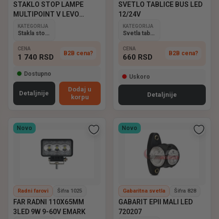
STAKLO STOP LAMPE
SVETLO TABLICE BUS LED
MULTIPOINT V LEVO
12/24V
ASPOCK
KATEGORIJA
KATEGORIJA
Stakla stop lampi
Svetla tablice
CENA
CENA
B2B cena?
B2B cena?
1 740
RSD
660
RSD
Dostupno
Uskoro
Dodaj u
Detaljnije
Detaljnije
korpu
Novo
Novo
Radni farovi
Šifra 1025
Gabaritna svetla
Šifra 828
FAR RADNI 110X65MM
GABARIT EPII MALI LED
3LED 9W 9-60V EMARK
720207